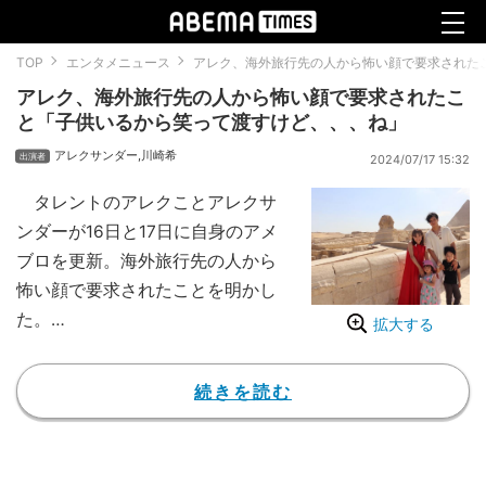
TOP
エンタメニュース
アレク、海外旅行先の人から怖い顔で要求された
アレク、海外旅行先の人から怖い顔で要求されたこ
と「子供いるから笑って渡すけど、、、ね」
アレクサンダー
,
川崎希
2024/07/17 15:32
タレントのアレクことアレクサ
ンダーが16日と17日に自身のアメ
ブロを更新。海外旅行先の人から
怖い顔で要求されたことを明かし
た。
拡大する
【映像】アレクとネイボールの2
ショット（複数カット）
続きを読む
旅行でエジプトを訪れたアレク
は、16日のブログで「本当にすご
いです」と切り出し「こんなに感