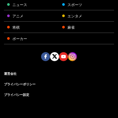
ニュース
スポーツ
アニメ
エンタメ
将棋
麻雀
ポーカー
Face
Twitt
Yout
Insta
運営会社
boo
er
ube
gra
k
m
プライバシーポリシー
プライバシー設定
お問い合わせ