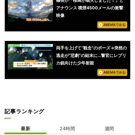
機長が「桜島が噴火しました！」と
アナウンス 噴煙4500メールの衝撃
映像
ABEMAでみる
両手を上げて“観念”のポーズ→突然の
逃走が“悲劇”の結末に…警官にレプリ
カ銃向けた少年射殺
ABEMAでみる
記事ランキング
最新
24時間
週間