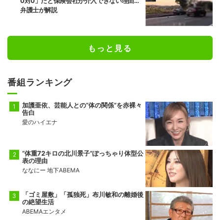
0対0」だと保険会社が介入できない理由…
弁護士が解説
もっと見る
番組ランキング
加護亜依、芸能人との“体の関係”を赤裸々
告白
愛のハイエナ
“体重72キロの北川景子”ぽっちゃり体型公
表の理由
ななにー 地下ABEMA
「ゴミ屋敷」「孤独死」布川敏和の離婚後
の絶望生活
ABEMAエンタメ