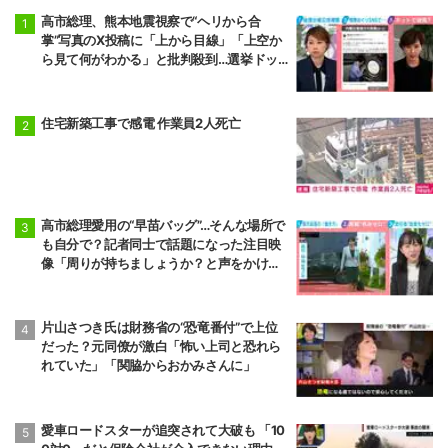
高市総理、熊本地震視察で“ヘリから合
掌”写真のX投稿に「上から目線」「上空か
ら見て何がわかる」と批判殺到…選挙ドッ
トコム副編集長は「SNSでの見せ方を配慮
する時代」と指摘
住宅新築工事で感電 作業員2人死亡
高市総理愛用の“早苗バッグ”…そんな場所で
も自分で？記者同士で話題になった注目映
像「周りが持ちましょうか？と声をかけて
も…」
片山さつき氏は財務省の“恐竜番付”で上位
だった？元同僚が激白「怖い上司と恐れら
れていた」「関脇からおかみさんに」
愛車ロードスターが追突されて大破も 「10