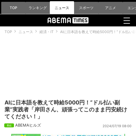
TOP
ランキング
ニュース
スポーツ
アニメ
エン
TOP
ニュース
経済・IT
AIに日本語を教えて時給5000円！“ドル払
AIに日本語を教えて時給5000円！“ドル払い副
業”実践者「岸田さん、頑張ってこのまま円安続け
てください！」
ABEMAヒルズ
2024/07/19 08:00