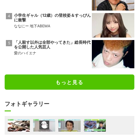
小学生ギャル（12歳）の登校姿＆すっぴん
に衝撃
ななにー 地下ABEMA
「人殺す以外は全部やってきた」総長時代
を公開した人気芸人
愛のハイエナ
もっと見る
フォトギャラリー