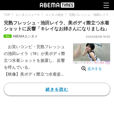
TOP
エンタメニュース
エンタメ総合
完熟フレッシュ・池田レイラ、
完熟フレッシュ・池田レイラ、美ボディ際立つ水着
ショットに反響「キレイなお姉さんになりましね」
ABEMAエンタメ
2024/08/08 16:00
お笑いコンビ・完熟フレッシュ
の池田レイラ（19）が美ボディ際
立つ水着ショットを披露し、反響
を呼んでいる。
拡大する
【映像】美ボディ際立つ水着姿の
池田レイラ（複数カット）
レイラは2016年、父親の池田5
続きを読む
7CRAZYと「完熟フレッシュ」を
結成し、小学生の頃からお笑い芸
人として活動。2017年のM-1グラ