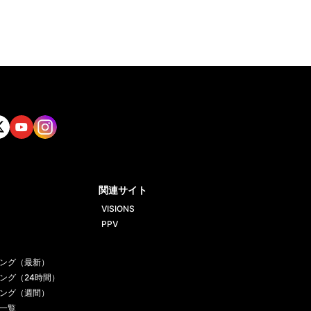
tt
Yout
Insta
ube
gram
関連サイト
VISIONS
PPV
ング（最新）
ング（24時間）
ング（週間）
一覧