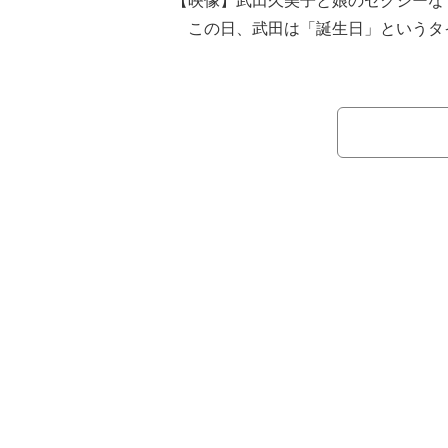
【映像】武田久美子と娘のセクシーな
この日、武田は「誕生日」というタ
ソフィアさんが「ステーキハウスに連
と報告し「5年前は想像もつかずです
った。
続けて、ソフィアさんとの親子ショ
トを公開。「家に戻ったらコスメのプ
れていました！」と明かし「とっても
つづり、ブログを締めくくった。
この投稿に読者からは「お誕生日お
「最高の日になりましたね」「姉妹み
やか」「スタイルが羨ましいです」な
ている。