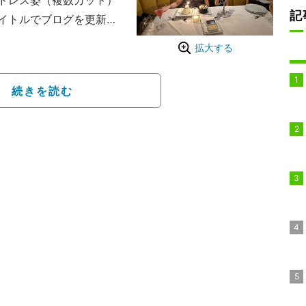
ドレス姿（複数カット）
記
イトルでブログを更新。
れて行ってくれました」
拡大する
」と感激した様子でつづ
続きを読む
ットや自身の全身ショッ
レゼントまで用意してく
嬉しかった夜でした」と
めでとうございます」
たい」「凄くお綺麗で華
どのコメントが寄せられ