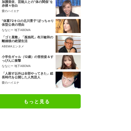
加護亜依、芸能人との“体の関係”を
赤裸々告白
愛のハイエナ
“体重72キロの北川景子”ぽっちゃり
体型公表の理由
ななにー 地下ABEMA
「ゴミ屋敷」「孤独死」布川敏和の
離婚後の絶望生活
ABEMAエンタメ
小学生ギャル（12歳）の登校姿＆す
っぴんに衝撃
ななにー 地下ABEMA
「人殺す以外は全部やってきた」総
長時代を公開した人気芸人
愛のハイエナ
もっと見る