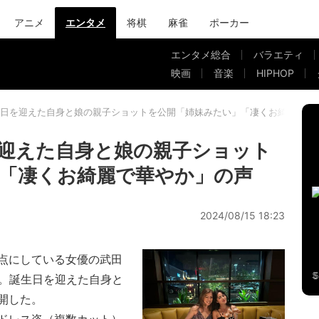
アニメ
エンタメ
将棋
麻雀
ポーカー
エンタメ総合
バラエティ
映画
音楽
HIPHOP
日を迎えた自身と娘の親子ショットを公開「姉妹みたい」「凄くお綺麗で華
迎えた自身と娘の親子ショット
「凄くお綺麗で華やか」の声
2024/08/15 18:23
点にしている女優の武田
新。誕生日を迎えた自身と
開した。