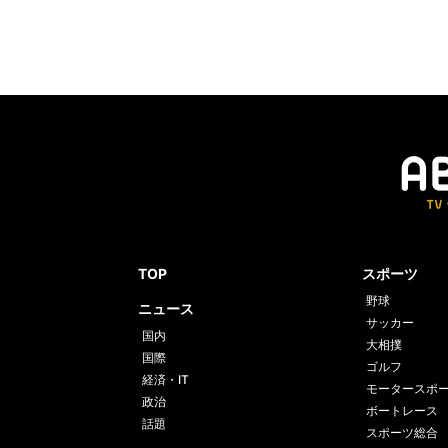
TOP
スポーツ
野球
ニュース
サッカー
国内
大相撲
国際
ゴルフ
経済・IT
モータースポ
政治
ボートレース
話題
スポーツ総合