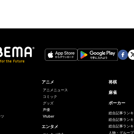
Face
Twi
book
er
アニメ
将棋
アニメニュース
麻雀
コミック
ポーカー
グッズ
声優
総合記事ランキ
ーツ
Vtuber
総合記事ランキ
エンタメ
総合記事ランキ
人物・グループ