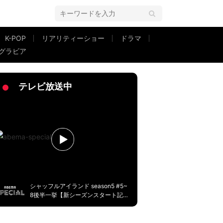
K-POP
リアリティーショー
ドラマ
グラビア
やか」の声
テレビ放送中
シャッフルアイランド season5 #5~
8後半一挙【新シーズンスタート記
念】