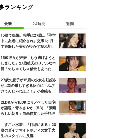
事ランキング
最新
24時間
週間
15歳で妊娠。相手は27歳…「停学
中に友達に紹介され」交際1ヶ月
で妊娠した美女が明かす馴れ初め
に「だいぶ危ねーよ！」小森純も
絶句
15歳彼女が妊娠「もう逃げようと
しました」27歳彼氏のリアルな本
音「めちゃくちゃ借金もあったの
で…」
27歳の息子が15歳の少女を妊娠さ
せ…親の厳しすぎる反応に「ふざ
けてんじゃねえよ！」小森純も怒
り
2LDKから1LDKにリノベした自宅
が話題・青木さやか（53）「素晴
らしい朝食」自画自賛した手料理
「すごい水着」「目線に困る」20
歳のダイナマイトボディの女子大
生のスタイルに反響