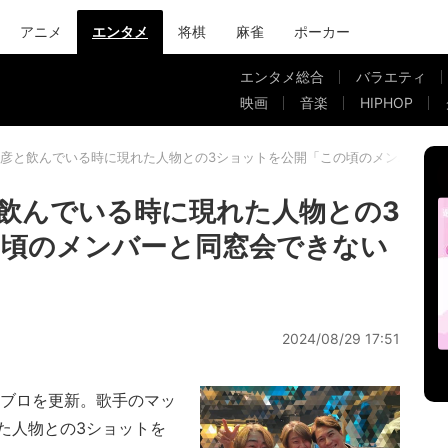
アニメ
エンタメ
将棋
麻雀
ポーカー
エンタメ総合
バラエティ
映画
音楽
HIPHOP
彦と飲んでいる時に現れた人物との3ショットを公開「この頃のメンバーと
飲んでいる時に現れた人物との3
の頃のメンバーと同窓会できない
2024/08/29 17:51
ブロを更新。歌手のマッ
た人物との3ショットを