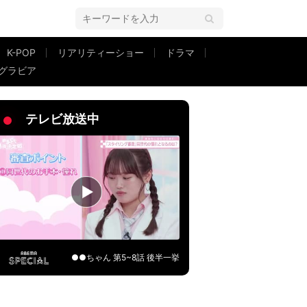
K-POP
リアリティーショー
ドラマ
グラビア
同窓会できないかな」
テレビ放送中
●●ちゃん 第5~8話 後半一挙