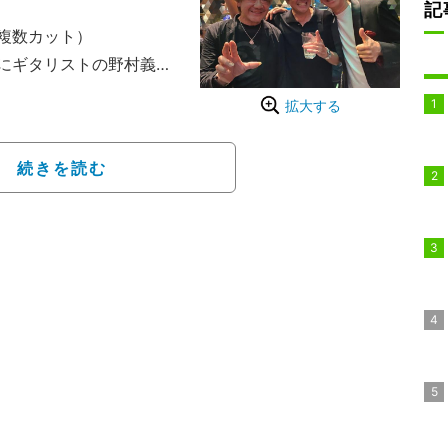
記
（複数カット）
にギタリストの野村義男
の3ショットを公開。
拡大する
は俺との出逢いでもあ
ゴーカートで遊んでいる
続きを読む
らっていいですかと言わ
トリンクに行くとまた男
社長によっちゃんはスカ
時の話を野村は覚えてい
スデーパーティーに集まっ
と45年前に撮影した集合
きんトリオが集まってる