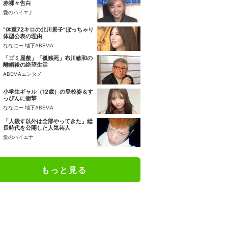
赤裸々告白
愛のハイエナ
“体重72キロの北川景子”ぽっちゃり
体型公表の理由
ななにー 地下ABEMA
「ゴミ屋敷」「孤独死」布川敏和の
離婚後の絶望生活
ABEMAエンタメ
小学生ギャル（12歳）の登校姿＆す
っぴんに衝撃
ななにー 地下ABEMA
「人殺す以外は全部やってきた」総
長時代を公開した人気芸人
愛のハイエナ
もっと見る