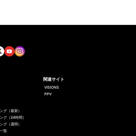
tt
Yout
Insta
ube
gram
関連サイト
VISIONS
PPV
ング（最新）
ング（24時間）
ング（週間）
一覧