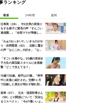
事ランキング
最新
24時間
週間
辻希美（39）、中2次男の荷造り
をする様子に賛否の声「すんごい
過保護…」「全部ママが準備して
くれるんだ」
「わぁ!!おっきい!!」いきものがか
り・吉岡聖恵（42）、近影に驚き
の声「なにこれ…大好き」「なん
か親近感が」
「すごい水着やな」20歳の現役女
子大生の国宝級スタイルに全員衝
撃「どこで支えてる？」
15歳で妊娠。相手は27歳…「停学
中に友達に紹介され」交際1ヶ月
で妊娠した美女が明かす馴れ初め
に「だいぶ危ねーよ！」小森純も
絶句
亜希（57）、元夫・清原和博さん
（58）との関係について「完全な
るリスペクト」「今が1番いいよ
ね」