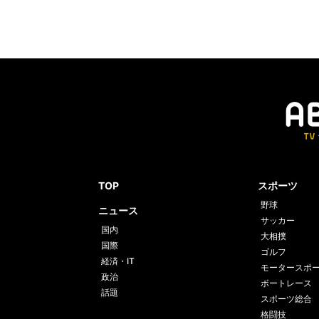
TOP
スポーツ
野球
ニュース
サッカー
国内
大相撲
国際
ゴルフ
経済・IT
モータースポ
政治
ボートレース
話題
スポーツ総合
格闘技