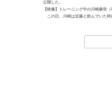
公開した。
【映像】トレーニング中の川崎麻世
この日、川崎は近藤と飲んでいた時
が現れたことを明かし、近藤や野村と
「よっちゃんが事務所に入るきっかけ
る」と述べ「当時代々木公園にあった
と男の子達に」「一緒に写真撮っても
れ」と当時を振り返った。
続けて「撮ったあとにアイススケー
の子がいて」と明かし「同行していた
ウトされ芸能界入りした」といい、当
たことを説明。「45年前の俺のバー
てくれた」「同じ事務所の仲間達だ」
ショットを公開し「一世風靡したたの
ね」とつづった。