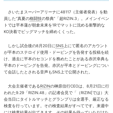
さいたまスーパーアリーナに48117（主催者発表）を動
員した“真夏の
格闘技
の祭典”「超RIZIN.3」。メインイベン
トでは平本蓮が朝倉未来を1Rでマットに沈める衝撃的な
KO決着でビッグマッチを締めくくった。
しかし試合後の8月20日に
SNS
上にて匿名のアカウント
が平本のステロイド使用・ドーピングを告発する投稿を続
け、過去に平本のセコンドを務めたことがある赤沢幸典も
平本のドーピングを告発。赤沢が平本とドーピングについ
て会話したとされる音声もSNS上で公開された。
大会主催者である
RIZIN
の榊原信行CEOは、8月21日に行
われた9.29「RIZIN.48」の記者会見で「（RIZIN[では）大
会当日にタイトルマッチとグランプリは全選手、厳正なる
検査を行っています。その検査結果がすべてです。来週中
には検査結果が出てきます。その結果を待っていただけた