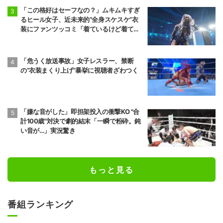
「この格好はセーフなの？」ムキムキすぎ
るヒール女子、近未来的“全身スケスケ”衣
装にファンツッコミ「着ているけど着てい
ない感…」
「危うく放送事故」女子レスラー、禁断
の“衣装まくり上げ”暴挙に視聴者ざわつく
「嫌な音がした」即担架投入の衝撃KO "合
計100歳"対決で劇的結末「一瞬で粉砕。鈍
い音が…」実況驚き
もっと見る
番組ランキング