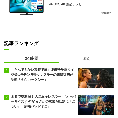
AQUOS 4K 液晶テレビ
Amazon
記事ランキング
24時間
週間
「とんでもない衣装で草」ほぼ全身網タイ
ツ姿…ラテン系美女レスラーの電撃復帰が
話題「えらいセクシー」
まるで空調服？ 人気女子レスラー、“オーバ
ーサイズすぎる”まさかの衣装が話題に「ご
つい」「肩幅パッドすご」