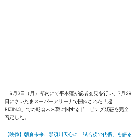
9月2日（月）都内にて
平本蓮
が記者
会見
を行い、7月28
日にさいたまスーパーアリーナで開催された「
超
RIZIN
.3」での
朝倉未来
戦に関するドーピング疑惑を完全
否定した。
【映像】朝倉未来、那須川天心に「試合後の代償」を語る