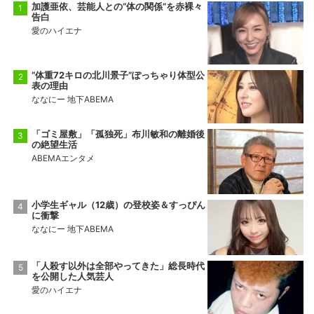
加護亜依、芸能人との“体の関係”を赤裸々
告白
愛のハイエナ
“体重72キロの北川景子”ぽっちゃり体型公
表の理由
ななにー 地下ABEMA
「ゴミ屋敷」「孤独死」布川敏和の離婚後
の絶望生活
ABEMAエンタメ
小学生ギャル（12歳）の登校姿＆すっぴん
に衝撃
ななにー 地下ABEMA
「人殺す以外は全部やってきた」総長時代
を公開した人気芸人
愛のハイエナ