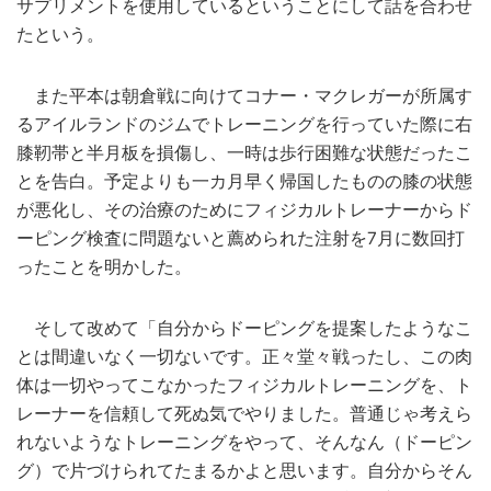
サプリメントを使用しているということにして話を合わせ
たという。
また平本は朝倉戦に向けてコナー・マクレガーが所属す
るアイルランドのジムでトレーニングを行っていた際に右
膝靭帯と半月板を損傷し、一時は歩行困難な状態だったこ
とを告白。予定よりも一カ月早く帰国したものの膝の状態
が悪化し、その治療のためにフィジカルトレーナーからド
ーピング検査に問題ないと薦められた注射を7月に数回打
ったことを明かした。
そして改めて「自分からドーピングを提案したようなこ
とは間違いなく一切ないです。正々堂々戦ったし、この肉
体は一切やってこなかったフィジカルトレーニングを、ト
レーナーを信頼して死ぬ気でやりました。普通じゃ考えら
れないようなトレーニングをやって、そんなん（ドーピン
グ）で片づけられてたまるかよと思います。自分からそん