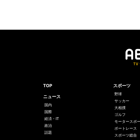
TOP
スポーツ
野球
ニュース
サッカー
国内
大相撲
国際
ゴルフ
経済・IT
モータースポ
政治
ボートレース
話題
スポーツ総合