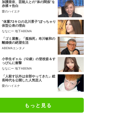
加護亜依、芸能人との“体の関係”を
赤裸々告白
愛のハイエナ
“体重72キロの北川景子”ぽっちゃり
体型公表の理由
ななにー 地下ABEMA
「ゴミ屋敷」「孤独死」布川敏和の
離婚後の絶望生活
ABEMAエンタメ
小学生ギャル（12歳）の登校姿＆す
っぴんに衝撃
ななにー 地下ABEMA
「人殺す以外は全部やってきた」総
長時代を公開した人気芸人
愛のハイエナ
もっと見る