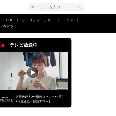
K-POP
リアリティーショー
ドラマ
グラビア
ぐために嘘をついたと思われてる」
テレビ放送中
復讐代行人2〜模範タクシー〜 第2
7〜最終話【韓流アワー】