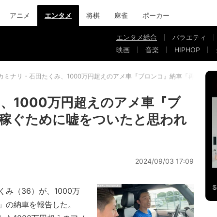
アニメ
エンタメ
将棋
麻雀
ポーカー
エンタメ総合
バラエティ
映画
音楽
HIPHOP
カミナリ・石田たくみ、1000万円超えのアメ車『ブロンコ』納車「再生数稼
、1000万円超えのアメ車『ブ
稼ぐために嘘をついたと思われ
2024/09/03 17:09
（36）が、1000万
」の納車を報告した。