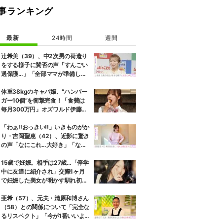
事ランキング
最新
24時間
週間
辻希美（39）、中2次男の荷造り
をする様子に賛否の声「すんごい
過保護…」「全部ママが準備して
くれるんだ」
体重38kgのキャバ嬢、“ハンバー
ガー10個”を衝撃完食！「食費は
毎月300万円」オズワルド伊藤も
唖然
「わぁ!!おっきい!!」いきものがか
り・吉岡聖恵（42）、近影に驚き
の声「なにこれ…大好き」「なん
か親近感が」
15歳で妊娠。相手は27歳…「停学
中に友達に紹介され」交際1ヶ月
で妊娠した美女が明かす馴れ初め
に「だいぶ危ねーよ！」小森純も
絶句
亜希（57）、元夫・清原和博さん
（58）との関係について「完全な
るリスペクト」「今が1番いいよ