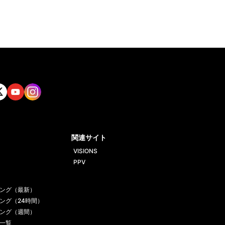
tt
Yout
Insta
ube
gram
関連サイト
VISIONS
PPV
ング（最新）
ング（24時間）
ング（週間）
一覧