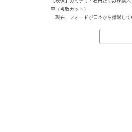
【映像】カミナリ・石田たくみが購入し
車（複数カット）
現在、フォードが日本から撤退して
販売のみでしか入手できないブロンコ
のYouTubeチャンネルに公開した動
るお店に行き、約1000万円するブロ