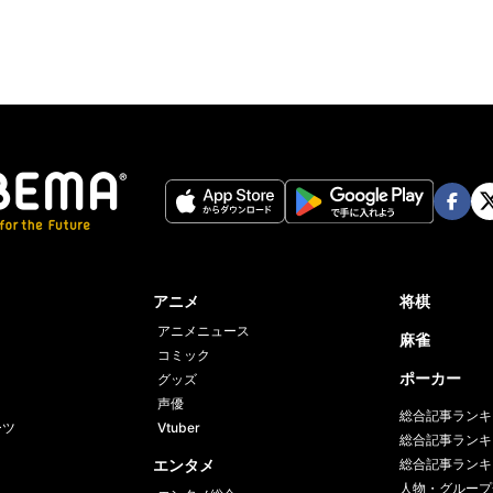
Face
Twi
book
er
アニメ
将棋
アニメニュース
麻雀
コミック
ポーカー
グッズ
声優
総合記事ランキ
ーツ
Vtuber
総合記事ランキ
エンタメ
総合記事ランキ
人物・グループ