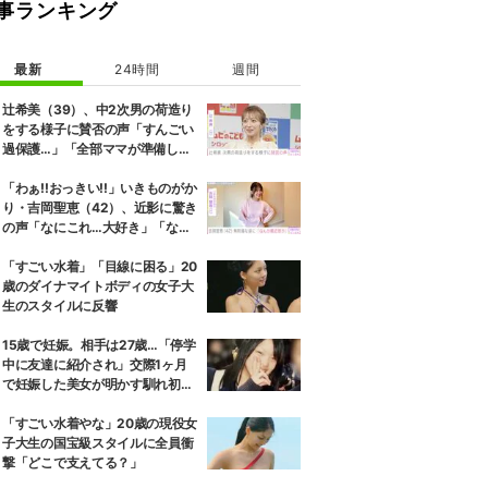
事ランキング
最新
24時間
週間
辻希美（39）、中2次男の荷造り
をする様子に賛否の声「すんごい
過保護…」「全部ママが準備して
くれるんだ」
「わぁ!!おっきい!!」いきものがか
り・吉岡聖恵（42）、近影に驚き
の声「なにこれ…大好き」「なん
か親近感が」
「すごい水着」「目線に困る」20
歳のダイナマイトボディの女子大
生のスタイルに反響
15歳で妊娠。相手は27歳…「停学
中に友達に紹介され」交際1ヶ月
で妊娠した美女が明かす馴れ初め
に「だいぶ危ねーよ！」小森純も
絶句
「すごい水着やな」20歳の現役女
子大生の国宝級スタイルに全員衝
撃「どこで支えてる？」