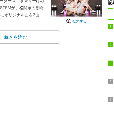
校のリーダーズ、きゃりーぱみ
記
YSTEMが、格闘家の朝倉
l』にオリジナル曲を2曲提
拡大する
ちゃ大好き！』＆『Movi
続きを読む
けれど、もう一度輝きたい」
ためのドキュメントオー
歌手のAI、『学校のリー
するASOBISYSTEMが全
に生き、同性に好かれる
ースする。