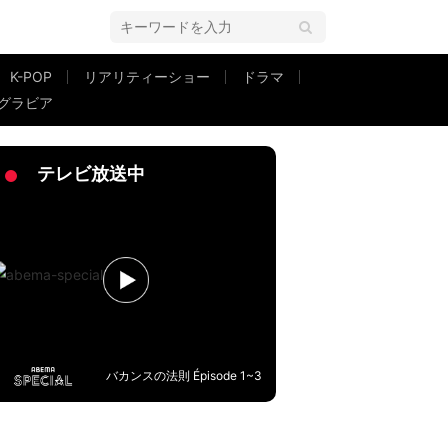
K-POP
リアリティーショー
ドラマ
グラビア
プロデュース『Dark Idol』にオリジナル曲を提供
テレビ放送中
バカンスの法則 Épisode 1~3