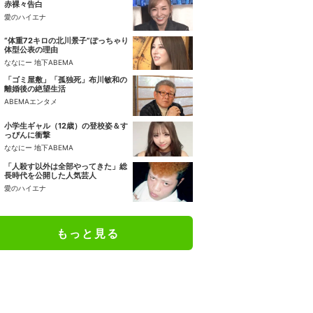
赤裸々告白
愛のハイエナ
“体重72キロの北川景子”ぽっちゃり
体型公表の理由
ななにー 地下ABEMA
「ゴミ屋敷」「孤独死」布川敏和の
離婚後の絶望生活
ABEMAエンタメ
小学生ギャル（12歳）の登校姿＆す
っぴんに衝撃
ななにー 地下ABEMA
「人殺す以外は全部やってきた」総
長時代を公開した人気芸人
愛のハイエナ
もっと見る