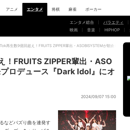
アニメ
エンタメ
将棋
麻雀
ポーカー
エンタメ総合
バラエティ
映画
音楽
HIPHOP
ikTok再生数9億回超え！FRUITS ZIPPER輩出・ASOBISYSTEMが朝倉未来
！FRUITS ZIPPER輩出・ASO
プロデュース『Dark Idol』にオ
2024/09/07 15:00
えるなどバズり曲を連発す