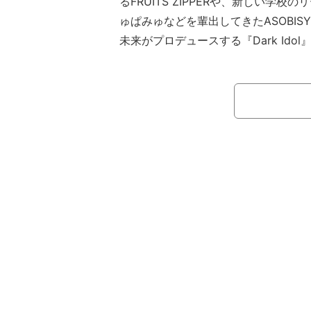
るFRUITS ZIPPERや、新しい学
ゅぱみゅなどを輩出してきたASOBIS
未来がプロデュースする『Dark Ido
供。大きな話題を呼んだ。
【映像】ASOBISYSTEM提供『めっ
n'On』
『Dark Idol』は「夢破れていた
訳アリ女性達の第2の人生を輝かせる
ディション番組。歌唱指導に紅白出場
ダーズ』や『FRUITS ZIPPER』が所属
面協力し、格闘家の朝倉未来が「正直
アイドル」のデビューまでをプロデュ