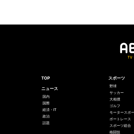
TOP
スポーツ
野球
ニュース
サッカー
国内
大相撲
国際
ゴルフ
経済・IT
モータースポ
政治
ボートレース
話題
スポーツ総合
格闘技