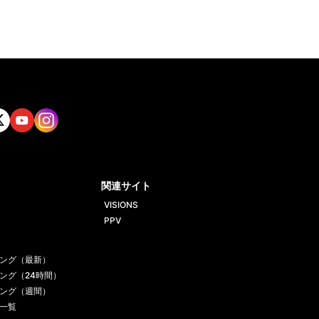
tt
Yout
Insta
ube
gram
関連サイト
VISIONS
PPV
ング（最新）
ング（24時間）
ング（週間）
一覧