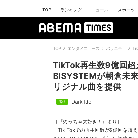
TOP
ランキング
ニュース
スポーツ
TOP
エンタメニュース
バラエティ
T
TikTok再生数9億回超え
BISYSTEMが朝倉未来
リジナル曲を提供
Dark Idol
（『めっちゃ大好き！』より）
Tik Tokでの再生回数が9億回を超