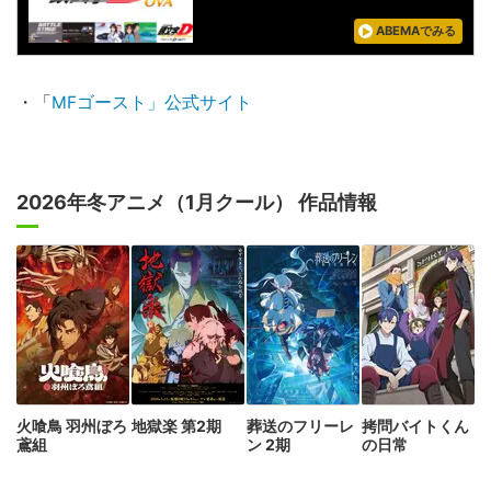
ABEMAでみる
・「
MFゴースト」公式サイト
2026年冬アニメ（1月クール） 作品情報
火喰鳥 羽州ぼろ
地獄楽 第2期
葬送のフリーレ
拷問バイトくん
鳶組
ン 2期
の日常