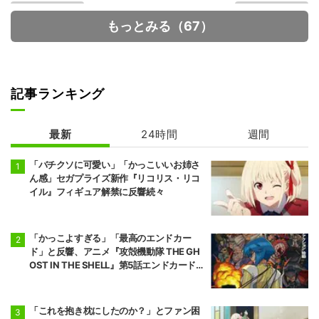
もっとみる（67）
記事ランキング
呪術廻戦 死滅回
超かぐや姫!
游 前編
最新
24時間
週間
「バチクソに可愛い」「かっこいいお姉さ
ん感」セガプライズ新作『リコリス・リコ
イル』フィギュア解禁に反響続々
「かっこよすぎる」「最高のエンドカー
ド」と反響、アニメ『攻殻機動隊 THE GH
OST IN THE SHELL』第5話エンドカード公
開
「これを抱き枕にしたのか？」とファン困