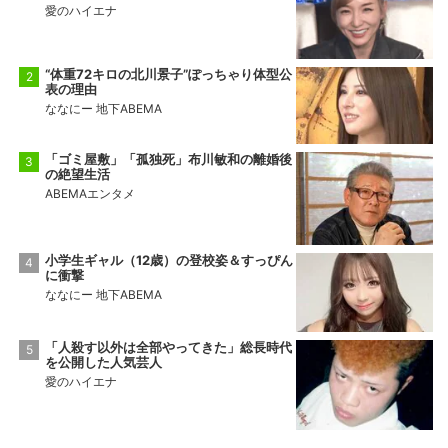
愛のハイエナ
“体重72キロの北川景子”ぽっちゃり体型公
表の理由
ななにー 地下ABEMA
「ゴミ屋敷」「孤独死」布川敏和の離婚後
の絶望生活
ABEMAエンタメ
小学生ギャル（12歳）の登校姿＆すっぴん
に衝撃
ななにー 地下ABEMA
「人殺す以外は全部やってきた」総長時代
を公開した人気芸人
愛のハイエナ