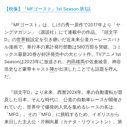
【映像】『MFゴースト』1st Season 第1話
『MFゴースト』は、しげの秀一原作で2017年より「ヤ
ングマガジン」（講談社）にて連載中の作品。『頭文字
D』の
世界
観設定を引き継いだ近未来公道カーレースバト
ル漫画で、単行本の累計発行部数は580万部を突破、コミ
ックス最新20巻が好評発売中の大ヒット作。TVアニメ1st
Seasonは2023年に放送され、
内田雄馬
や佐倉綾音、神谷
浩史など豪華キャスト
陣
が出演したことでも話題を呼ん
だ。
『頭文字D』より未来、西暦202X年。車の自動運転が普
及した日本。そんな時代に、公道の自動車レースが開催さ
れていた。世界中で爆発的人気を集めるレースの名は
「MFG」。その「MFG」に挑戦するため、イギリスから
来日した主人公・片桐向夏（カナタ・リヴィントン）。第