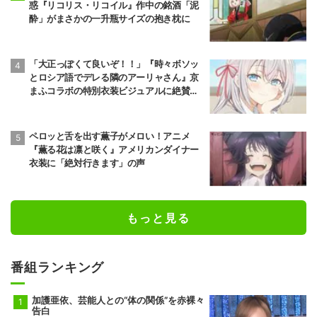
惑『リコリス・リコイル』作中の銘酒「泥
酔」がまさかの一升瓶サイズの抱き枕に
「大正っぽくて良いぞ！！」『時々ボソッ
とロシア語でデレる隣のアーリャさん』京
まふコラボの特別衣装ビジュアルに絶賛の
声
ペロッと舌を出す薫子がメロい！アニメ
『薫る花は凛と咲く』アメリカンダイナー
衣装に「絶対行きます」の声
もっと見る
番組ランキング
加護亜依、芸能人との“体の関係”を赤裸々
告白