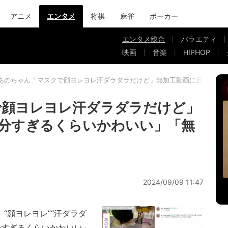
アニメ
エンタメ
将棋
麻雀
ポーカー
エンタメ総合
バラエティ
映画
音楽
HIPHOP
あのちゃん「マスクで顔ヨレヨレ汗ダラダラだけど」無加工動画に反響「十
で顔ヨレヨレ汗ダラダラだけど」
分すぎるくらいかわいい」「無
2024/09/09 11:47
“顔ヨレヨレ”“汗ダラダ
分すぎるくらいかわいい」