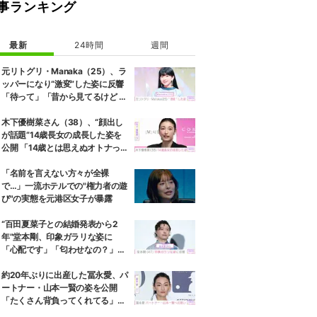
事ランキング
最新
24時間
週間
元リトグリ・Manaka（25）、ラ
ッパーになり“激変”した姿に反響
「待って」「昔から見てるけど 最
近ずっと可愛くなってる」
木下優樹菜さん（38）、“顔出し
が話題”14歳長女の成長した姿を
公開 「14歳とは思えぬオトナっぽ
さ」「優樹菜ちゃんにそっくりす
ぎる」など反響
「名前を言えない方々が全裸
で…」一流ホテルでの"権力者の遊
び"の実態を元港区女子が暴露
“百田夏菜子との結婚発表から2
年”堂本剛、印象ガラリな姿に
「心配です」「匂わせなの？」な
どさまざまな声
約20年ぶりに出産した冨永愛、パ
ートナー・山本一賢の姿を公開
「たくさん背負ってくれてる」感
謝の思いをつづる