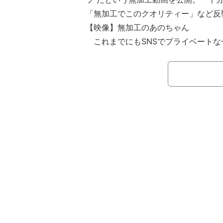
「無加工でこのクオリティー」など反
【映像】無加工のあのちゃん
これまでにもSNSでプライベートな
ちゃん。2024年5月には自身のYouT
となる毎日のスキンケアを紹介し、す
た。
Instagramでは「＃僕服」とハッ
シュな装いや、美脚あらわな黒を基調
ョットを投稿。