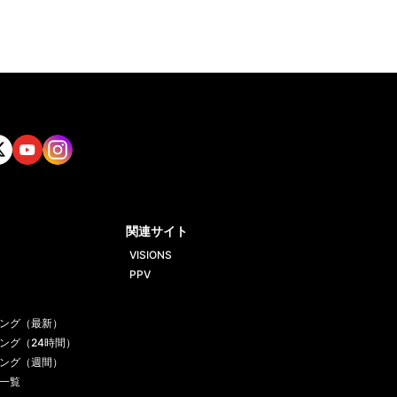
tt
Yout
Insta
ube
gram
関連サイト
VISIONS
PPV
ング（最新）
ング（24時間）
ング（週間）
一覧