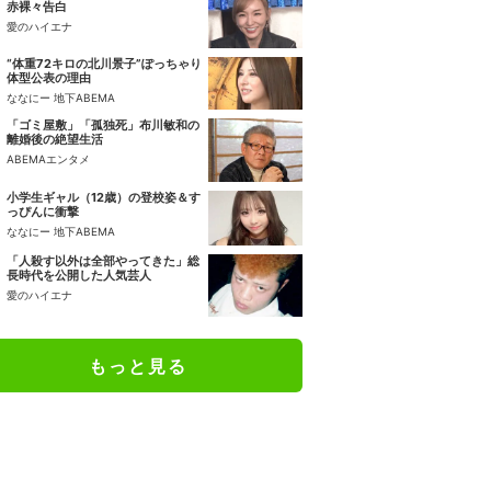
赤裸々告白
愛のハイエナ
“体重72キロの北川景子”ぽっちゃり
体型公表の理由
ななにー 地下ABEMA
「ゴミ屋敷」「孤独死」布川敏和の
離婚後の絶望生活
ABEMAエンタメ
小学生ギャル（12歳）の登校姿＆す
っぴんに衝撃
ななにー 地下ABEMA
「人殺す以外は全部やってきた」総
長時代を公開した人気芸人
愛のハイエナ
もっと見る