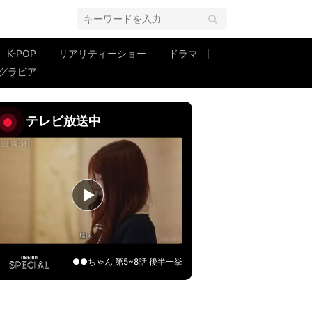
K-POP
リアリティーショー
ドラマ
グラビア
分すぎるくらいかわいい」「無邪気すぎて尊い…」
テレビ放送中
●●ちゃん 第5~8話 後半一挙