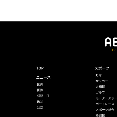
TOP
スポーツ
野球
ニュース
サッカー
国内
大相撲
国際
ゴルフ
経済・IT
モータースポ
政治
ボートレース
話題
スポーツ総合
格闘技