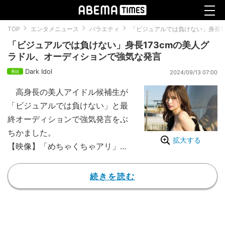
TOP
エンタメニュース
バラエティ
「ビジュアルでは負けない」身長1
「ビジュアルでは負けない」身長173cmの美人グ
ラドル、オーディションで強気な発言
Dark Idol
2024/09/13 07:00
高身長の美人アイドル候補生が
「ビジュアルでは負けない」と最
終オーディションで強気発言をぶ
ちかました。
拡大する
【映像】「めちゃくちゃアリ」朝
倉未来絶賛の美人グラドル（全身
あり）
続きを読む
『Dark Idol』は「夢破れていた
けれど、もう一度輝きたい」訳ア
リ女性達の第2の人生を輝かせる