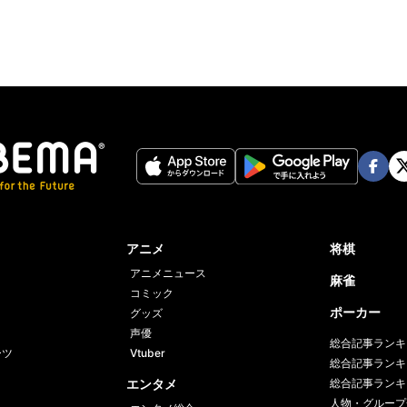
Face
Twi
book
er
アニメ
将棋
アニメニュース
麻雀
コミック
ポーカー
グッズ
声優
総合記事ランキ
ーツ
Vtuber
総合記事ランキ
エンタメ
総合記事ランキ
人物・グループ