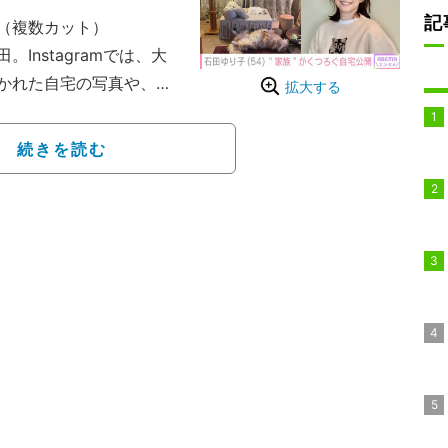
記
（複数カット）
nstagramでは、大
かれた自宅の写真や、愛
拡大する
姿など、何気ない日常を
続きを読む
。平和、ありがとう。穏
ペットたちがくつろぐ部