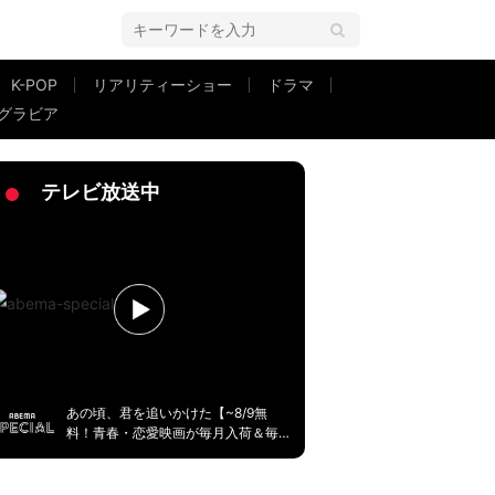
K-POP
リアリティーショー
ドラマ
グラビア
「インテリアがステキすぎます」と反響
テレビ放送中
あの頃、君を追いかけた【~8/9無
料！青春・恋愛映画が毎月入荷＆毎
週無料】