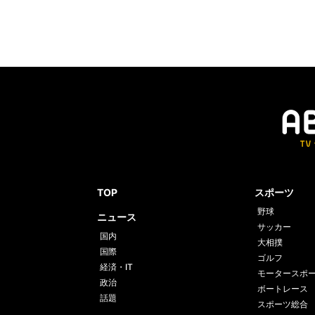
TOP
スポーツ
野球
ニュース
サッカー
国内
大相撲
国際
ゴルフ
経済・IT
モータースポ
政治
ボートレース
話題
スポーツ総合