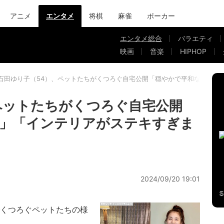
アニメ
エンタメ
将棋
麻雀
ポーカー
エンタメ総合
バラエティ
映画
音楽
HIPHOP
石田ゆり子（54）、ペットたちがくつろぐ自宅公開「穏やかで平和な光景」
ペットたちがくつろぐ自宅公開
景」「インテリアがステキすぎま
2024/09/20 19:01
くつろぐペットたちの様