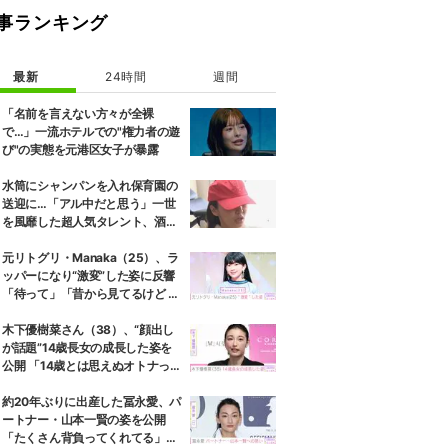
事ランキング
最新
24時間
週間
「名前を言えない方々が全裸
で…」一流ホテルでの"権力者の遊
び"の実態を元港区女子が暴露
水筒にシャンパンを入れ保育園の
送迎に…「アル中だと思う」一世
を風靡した超人気タレント、酒漬
けだった日々を告白
元リトグリ・Manaka（25）、ラ
ッパーになり“激変”した姿に反響
「待って」「昔から見てるけど 最
近ずっと可愛くなってる」
木下優樹菜さん（38）、“顔出し
が話題”14歳長女の成長した姿を
公開 「14歳とは思えぬオトナっぽ
さ」「優樹菜ちゃんにそっくりす
ぎる」など反響
約20年ぶりに出産した冨永愛、パ
ートナー・山本一賢の姿を公開
「たくさん背負ってくれてる」感