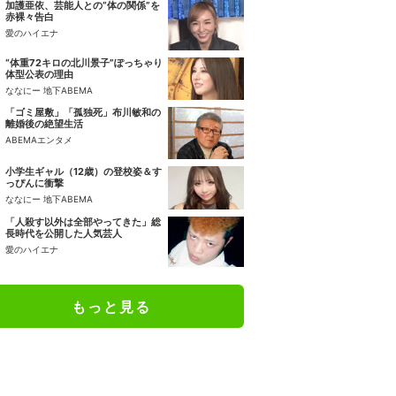
加護亜依、芸能人との“体の関係”を
赤裸々告白
愛のハイエナ
“体重72キロの北川景子”ぽっちゃり
体型公表の理由
ななにー 地下ABEMA
「ゴミ屋敷」「孤独死」布川敏和の
離婚後の絶望生活
ABEMAエンタメ
小学生ギャル（12歳）の登校姿＆す
っぴんに衝撃
ななにー 地下ABEMA
「人殺す以外は全部やってきた」総
長時代を公開した人気芸人
愛のハイエナ
もっと見る