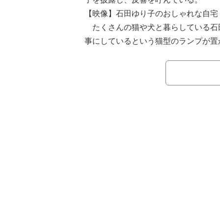
【映像】石田ゆり子のおしゃれな自宅
たくさんの猫や犬と暮らしている石田。I
事にしているという猫型のランプが置
犬・雪ちゃんと部屋の中で柔道をする
たびたび発信している。
19日の更新では「きのうの夜の写真
やかな日々、ありがとう」とつづり、
屋の写真を披露している。