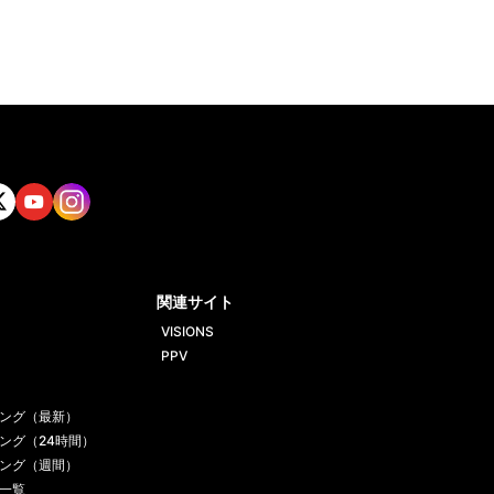
tt
Yout
Insta
ube
gram
関連サイト
VISIONS
PPV
ング（最新）
ング（24時間）
ング（週間）
一覧