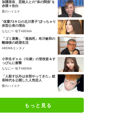
加護亜依、芸能人との“体の関係”を
赤裸々告白
愛のハイエナ
“体重72キロの北川景子”ぽっちゃり
体型公表の理由
ななにー 地下ABEMA
「ゴミ屋敷」「孤独死」布川敏和の
離婚後の絶望生活
ABEMAエンタメ
小学生ギャル（12歳）の登校姿＆す
っぴんに衝撃
ななにー 地下ABEMA
「人殺す以外は全部やってきた」総
長時代を公開した人気芸人
愛のハイエナ
もっと見る