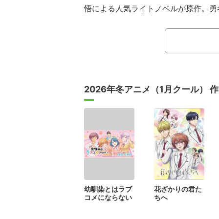
悟による人気ライトノベルが原作。勇
年の時を経て、統合暦2099年の電子
シティ）・新宿市に再臨した元魔王・
界を支配するべく暗躍していく物語。
画配信者となったベルトールをはじめ
クターたちや、現代に適応しながらサ
2026年冬アニメ（1月クール） 
を暴いていく、斬新で奥深いストーリ
幼馴染とはラブ
花ざかりの君た
コメにならない
ちへ