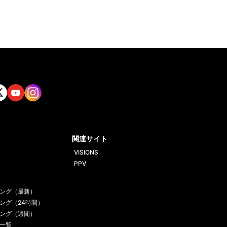
tt
Yout
Insta
ube
gram
関連サイト
VISIONS
PPV
ング（最新）
ング（24時間）
ング（週間）
一覧