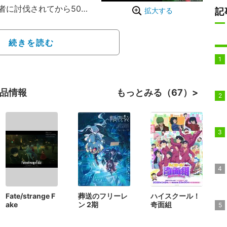
者に討伐されてから500
記
拡大する
荒廃都市（サイバーパンク
ベルトールが、新たな世
続きを読む
信仰心を取り戻すべく動
とする個性豊かなキャラ
イバーパンクシティの闇
作品情報
もっとみる（67）
ーが人気を博している。
Fate/strange F
葬送のフリーレ
ハイスクール！
ake
ン 2期
奇面組