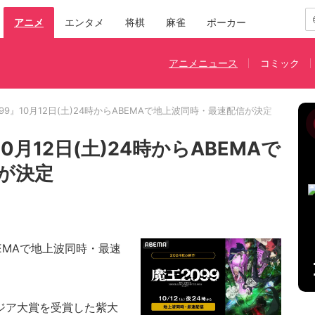
アニメ
エンタメ
将棋
麻雀
ポーカー
アニメニュース
コミック
99』10月12日(土)24時からABEMAで地上波同時・最速配信が決定
0月12日(土)24時からABEMAで
が決定
EMAで地上波同時・最速
ジア大賞を受賞した紫大