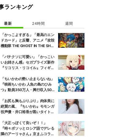
事ランキング
最新
24時間
週間
「かっこよすぎる」「最高のエン
ドカード」と反響、アニメ『攻殻
機動隊 THE GHOST IN THE SHEL
L』第5話エンドカード公開
「バチクソに可愛い」「かっこい
いお姉さん感」セガプライズ新作
『リコリス・リコイル』フィギュ
ア解禁に反響続々
「ちいかわの勢い止まらないね」
『映画ちいかわ 人魚の島のひみ
つ』動員350万人・興行収入50億
円突破が大きな話題に
「お尻も胸もぷりぷり」肉体美に
絶賛の嵐、『ちいかわ』モモンガ
役声優・井口裕香が黒いタイトウ
ェアのトレーニング風景公開
「大正っぽくて良いぞ！！」
『時々ボソッとロシア語でデレる
隣のアーリャさん』京まふコラボ