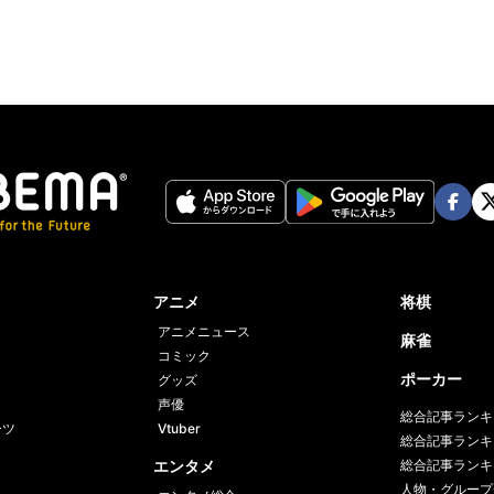
Face
Twi
book
er
アニメ
将棋
アニメニュース
麻雀
コミック
ポーカー
グッズ
声優
総合記事ランキ
ーツ
Vtuber
総合記事ランキ
エンタメ
総合記事ランキ
人物・グループ