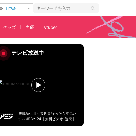
日本語
グッズ
声優
Vtuber
テレビ放送中
無職転生 Ⅱ ～異世界行ったら本気だ
す～ #13〜24【無料ビデオ1週間】