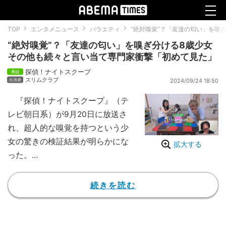
TOP
エンタメニュース
バラエティ
“絶対嗅覚”？「友達の匂い」を嗅
“絶対嗅覚”？「友達の匂い」を嗅ぎ分ける8歳少女
その他も続々と言い当て専門家衝撃「初めて見た」
探偵！ナイトスクープ
スリムクラブ
2024/09/24 18:50
『探偵！ナイトスクープ』（テ
レビ朝日系）が9月20日に放送さ
れ、超人的な嗅覚を持つという少
女の驚きの検証結果が明らかにな
拡大する
った。
【映像】友達を匂いで嗅ぎ分けて
いく瞬間
続きを読む
視聴者から寄せられた依頼にも
とづいて、探偵局長が部下の探偵
たちを野に放ち、世のため、人の