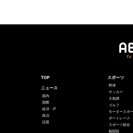
TOP
スポーツ
野球
ニュース
サッカー
国内
大相撲
国際
ゴルフ
経済・IT
モータースポ
政治
ボートレース
話題
スポーツ総合
格闘技