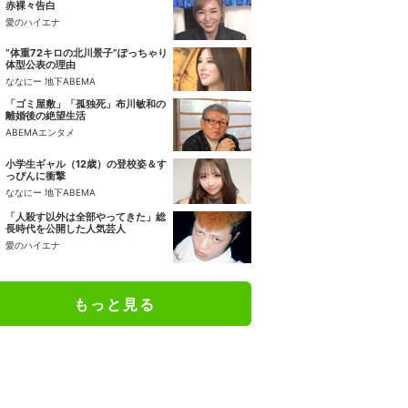
赤裸々告白
愛のハイエナ
“体重72キロの北川景子”ぽっちゃり
体型公表の理由
ななにー 地下ABEMA
「ゴミ屋敷」「孤独死」布川敏和の
離婚後の絶望生活
ABEMAエンタメ
小学生ギャル（12歳）の登校姿＆す
っぴんに衝撃
ななにー 地下ABEMA
「人殺す以外は全部やってきた」総
長時代を公開した人気芸人
愛のハイエナ
もっと見る