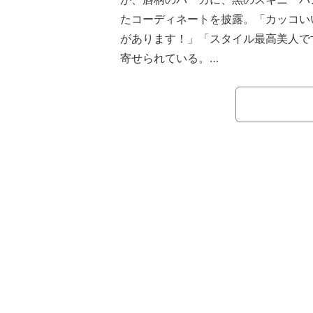
たコーディネートを披露。「カッコいい！
があります！」「スタイル最高美人で
寄せられている。
【映像】「35歳に見えます」「高校
藤あや子の私服姿（複数カット）
これまでにもInstagramで、上下
キャップを合わせたカジュアルコーデ
のワイルドコーデ、大人の魅力が漂う
様々な私服ショットを投稿している藤
過ぎます！」「高校生ぐらいのお嬢さ
た！」など、様々な反響が寄せられて