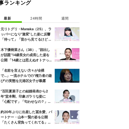
事ランキング
最新
24時間
週間
元リトグリ・Manaka（25）、ラ
ッパーになり“激変”した姿に反響
「待って」「昔から見てるけど 最
近ずっと可愛くなってる」
木下優樹菜さん（38）、“顔出し
が話題”14歳長女の成長した姿を
公開 「14歳とは思えぬオトナっぽ
さ」「優樹菜ちゃんにそっくりす
ぎる」など反響
「名前を言えない方々が全裸
で…」一流ホテルでの"権力者の遊
び"の実態を元港区女子が暴露
“百田夏菜子との結婚発表から2
年”堂本剛、印象ガラリな姿に
「心配です」「匂わせなの？」な
どさまざまな声
約20年ぶりに出産した冨永愛、パ
ートナー・山本一賢の姿を公開
「たくさん背負ってくれてる」感
謝の思いをつづる