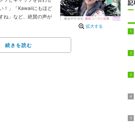
記
」「Kawaiiにもほど
すね」など、絶賛の声が
拡大する
生ぐらいのお嬢さんかと」
続きを読む
スウェットにサングラスと
や、ライダーススタイル
エレガントな装いなど、
。「ファッション ステキ
んかと思っちゃいまし
いた。