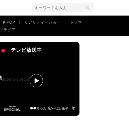
K-POP
リアリティーショー
ドラマ
グラビア
！35歳に見えます」「スタイル最高美人ですね」
テレビ放送中
●●ちゃん 第5~8話 後半一挙