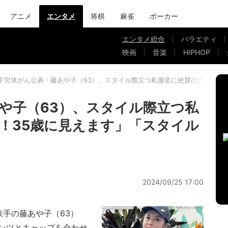
アニメ
エンタメ
将棋
麻雀
ポーカー
エンタメ総合
バラエティ
映画
音楽
HIPHOP
子宮体がん公表・藤あや子（63）、スタイル際立つ私服姿に絶賛の声「若い
や子（63）、スタイル際立つ私
！35歳に見えます」「スタイル
2024/09/25 17:00
手の藤あや子（63）
ンツとキャップを合わせ