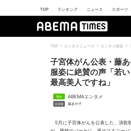
TOP
ランキング
ニュース
スポーツ
TOP
エンタメニュース
エンタメ総合
子宮体がん公表・藤あ
服姿に絶賛の声「若い
最高美人ですね」
ABEMAエンタメ
藤あや子
5月に子宮体がんを公表した、演歌歌
が、唇柄のパーカに、黒のスキニーパ