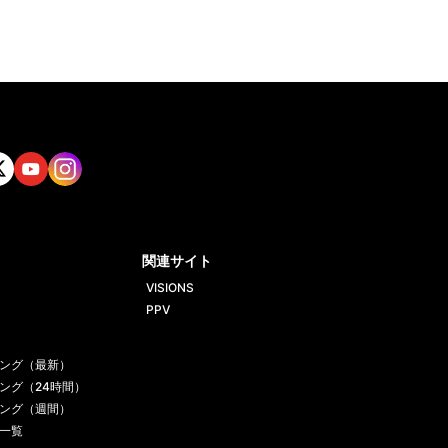
tt
Yout
Insta
ube
gram
関連サイト
VISIONS
PPV
ング（最新）
ング（24時間）
ング（週間）
一覧