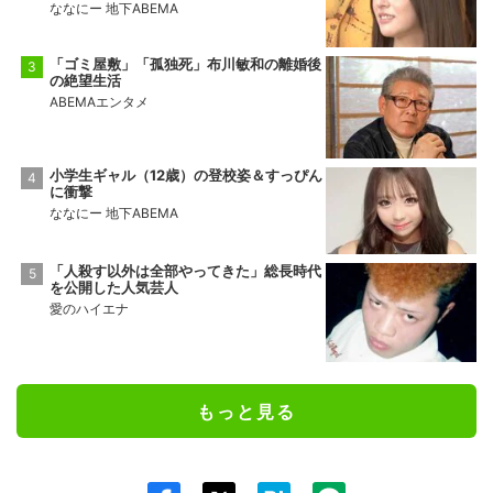
ななにー 地下ABEMA
「ゴミ屋敷」「孤独死」布川敏和の離婚後
の絶望生活
ABEMAエンタメ
小学生ギャル（12歳）の登校姿＆すっぴん
に衝撃
ななにー 地下ABEMA
「人殺す以外は全部やってきた」総長時代
を公開した人気芸人
愛のハイエナ
もっと見る