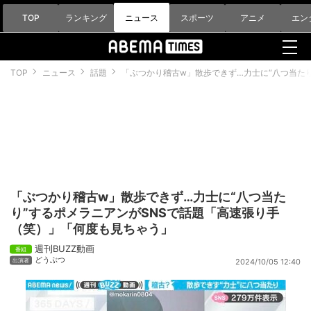
TOP
ランキング
ニュース
スポーツ
アニメ
エン
TOP
ニュース
話題
「ぶつかり稽古w」散歩できず…力士に“八つ当た
「ぶつかり稽古w」散歩できず…力士に“八つ当た
り”するポメラニアンがSNSで話題「高速張り手
（笑）」「何度も見ちゃう」
週刊BUZZ動画
どうぶつ
2024/10/05 12:40