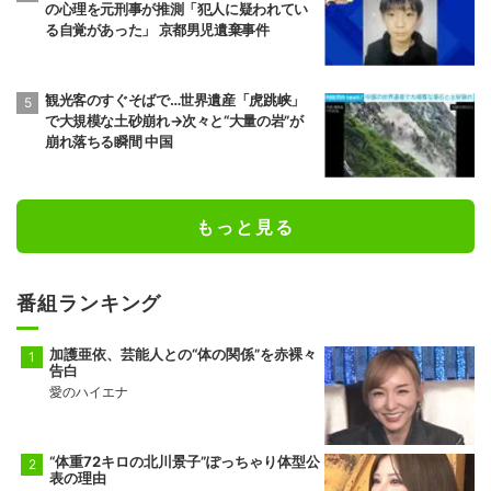
の心理を元刑事が推測「犯人に疑われてい
る自覚があった」 京都男児遺棄事件
観光客のすぐそばで…世界遺産「虎跳峡」
で大規模な土砂崩れ→次々と“大量の岩”が
崩れ落ちる瞬間 中国
もっと見る
番組ランキング
加護亜依、芸能人との“体の関係”を赤裸々
告白
愛のハイエナ
“体重72キロの北川景子”ぽっちゃり体型公
表の理由