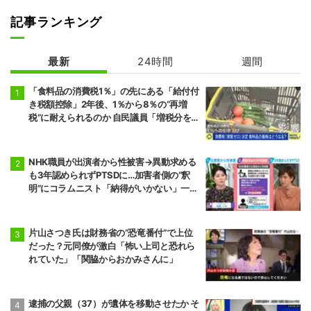
記事ランキング
最新
24時間
週間
「食料品の消費税1％」の先にある「給付付
き税額控除」2年後、1％から8％の“再増
税”に耐えられるのか 自民議員「増税分を上
回る形で中低所得層をカバーする」
NHK職員が出演者から性被害→異動求める
も3年認められずPTSDに…加害者側の“釈
明”にコラムニスト「納得がいかない」一方
で組織体制の問題点も指摘
片山さつき氏は財務省の“恐竜番付”で上位
だった？元同僚が激白「怖い上司と恐れら
れていた」「関脇からおかみさんに」
逮捕の父親（37）が遺体を移動させたか そ