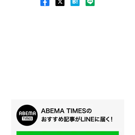
Twit
ter