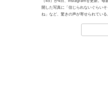
（45）が4日、Instagramを更新
開した写真に「信じられないぐらいそ
ね」など、驚きの声が寄せられている
はいだは、うたのおねえさん卒業後
く、ミュージカルやバラエティー番組
ど、幅広いジャンルで活躍している。