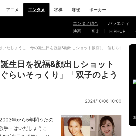
アニメ
エンタメ
将棋
麻雀
ポーカー
エンタメ総合
バラエティ
映画
音楽
HIPHOP
はいだしょうこ、母の誕生日を祝福&顔出しショット披露に「信じられないぐ
誕生日を祝福&顔出しショット
いぐらいそっくり」「双子のよう
2024/10/06 10:00
003年から5年間うたの
歌手・はいだしょうこ