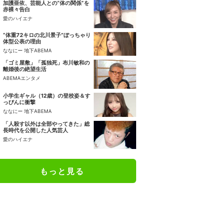
加護亜依、芸能人との“体の関係”を
赤裸々告白
愛のハイエナ
“体重72キロの北川景子”ぽっちゃり
体型公表の理由
ななにー 地下ABEMA
「ゴミ屋敷」「孤独死」布川敏和の
離婚後の絶望生活
ABEMAエンタメ
小学生ギャル（12歳）の登校姿＆す
っぴんに衝撃
ななにー 地下ABEMA
「人殺す以外は全部やってきた」総
長時代を公開した人気芸人
愛のハイエナ
もっと見る