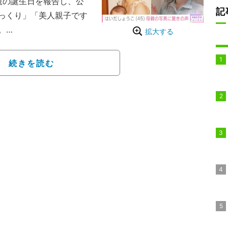
。母親の誕生日を報告し、公
記
っくり」「美人親子です
。
拡大する
は歌手としてだけではな
への出演、ナレーターな
続きを読む