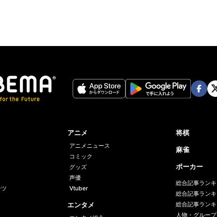
Face
Twi
book
er
アニメ
将棋
アニメニュース
麻雀
コミック
ポーカー
グッズ
声優
総合記事ランキ
ーツ
Vtuber
総合記事ランキ
エンタメ
総合記事ランキ
人物・グループ