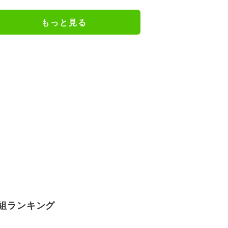
また違ったTAKAHIROさん」など
の反響
もっと見る
組ランキング