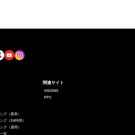
tt
Yout
Insta
ube
gram
関連サイト
VISIONS
PPV
ング（最新）
ング（24時間）
ング（週間）
一覧