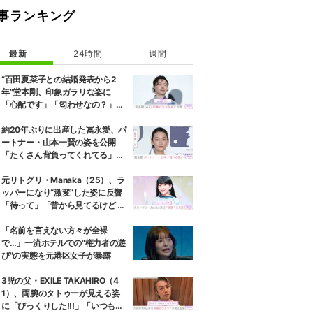
事ランキング
最新
24時間
週間
“百田夏菜子との結婚発表から2
年”堂本剛、印象ガラリな姿に
「心配です」「匂わせなの？」な
どさまざまな声
約20年ぶりに出産した冨永愛、パ
ートナー・山本一賢の姿を公開
「たくさん背負ってくれてる」感
謝の思いをつづる
元リトグリ・Manaka（25）、ラ
ッパーになり“激変”した姿に反響
「待って」「昔から見てるけど 最
近ずっと可愛くなってる」
「名前を言えない方々が全裸
で…」一流ホテルでの"権力者の遊
び"の実態を元港区女子が暴露
3児の父・EXILE TAKAHIRO（4
1）、両腕のタトゥーが見える姿
に「びっくりした!!!」「いつもと