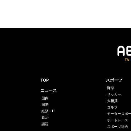
TOP
スポーツ
野球
ニュース
サッカー
国内
大相撲
国際
ゴルフ
経済・IT
モータースポ
政治
ボートレース
話題
スポーツ総合