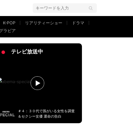
K-POP
リアリティーショー
ドラマ
グラビア
らいそっくり」「双子のようですね！」と驚きの声
テレビ放送中
＃４：３０代で孫がいる女性を調査
＆セクシー女優 運命の告白