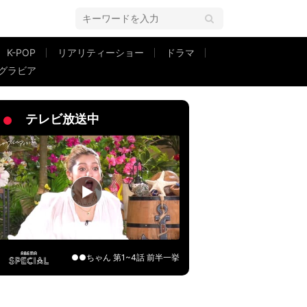
K-POP
リアリティーショー
ドラマ
グラビア
い」の声
テレビ放送中
●●ちゃん 第1~4話 前半一挙