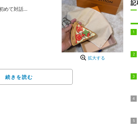
記
初めて対話
のおうちでラーメンパー
たことを報告。「パパの
ちゃと」と写真とともに
が食べてみたくて買った
拡大する
ゼント」というタイトル
続きを読む
UIS VUITTON』の
可愛い...！」とキーホ
い始めるまで私が使っち
った。
「可愛い」「なんてリッ
せられている。