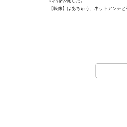
の品を公開した。
【映像】はあちゅう、ネットアンチと
この日、はあちゅう氏は「夜はパパ
ティー」としみけんの自宅で食事をし
好物の麺やら、カップ麺やらごちゃご
食卓の様子を明かし「カップ麺はパパ
やつ」と説明した。
続けて「パパからちびけんへのプレ
でブログを更新し、しみけんが息子に『LO
品をプレゼントしたことを報告。「か、
ルダーの写真を公開し「ちびけんが使
ゃお...」とつづり、ブログを締めくく
この投稿に読者からは「すごーい」
チなプレゼント」などのコメントが寄