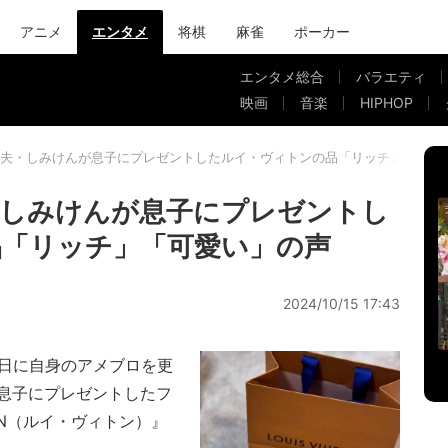
アニメ
エンタメ
将棋
麻雀
ポーカー
エンタメ総合
バラエティ
映画
音楽
HIPHOP
夫・しみけんが息子にプレゼントしたルイ・ヴィトンの品「リッチ」「可愛
・しみけんが息子にプレゼントし
「リッチ」「可愛い」の声
2024/10/15 17:43
日に自身のアメブロを更
息子にプレゼントしたフ
TON（ルイ・ヴィトン）』