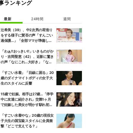
事ランキング
最新
24時間
週間
辻希美（39）、中2次男の荷造り
をする様子に賛否の声「すんごい
過保護…」「全部ママが準備して
くれるんだ」
「わぁ!!おっきい!!」いきものがか
り・吉岡聖恵（42）、近影に驚き
の声「なにこれ…大好き」「なん
か親近感が」
「すごい水着」「目線に困る」20
歳のダイナマイトボディの女子大
生のスタイルに反響
15歳で妊娠。相手は27歳…「停学
中に友達に紹介され」交際1ヶ月
で妊娠した美女が明かす馴れ初め
に「だいぶ危ねーよ！」小森純も
絶句
「すごい水着やな」20歳の現役女
子大生の国宝級スタイルに全員衝
撃「どこで支えてる？」