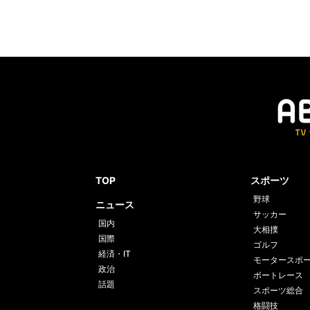
TOP
スポーツ
野球
ニュース
サッカー
国内
大相撲
国際
ゴルフ
経済・IT
モータースポ
政治
ボートレース
話題
スポーツ総合
格闘技