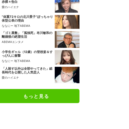
赤裸々告白
愛のハイエナ
“体重72キロの北川景子”ぽっちゃり
体型公表の理由
ななにー 地下ABEMA
「ゴミ屋敷」「孤独死」布川敏和の
離婚後の絶望生活
ABEMAエンタメ
小学生ギャル（12歳）の登校姿＆す
っぴんに衝撃
ななにー 地下ABEMA
「人殺す以外は全部やってきた」総
長時代を公開した人気芸人
愛のハイエナ
もっと見る