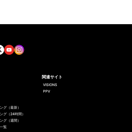
tt
Yout
Insta
ube
gram
関連サイト
VISIONS
PPV
ング（最新）
ング（24時間）
ング（週間）
一覧