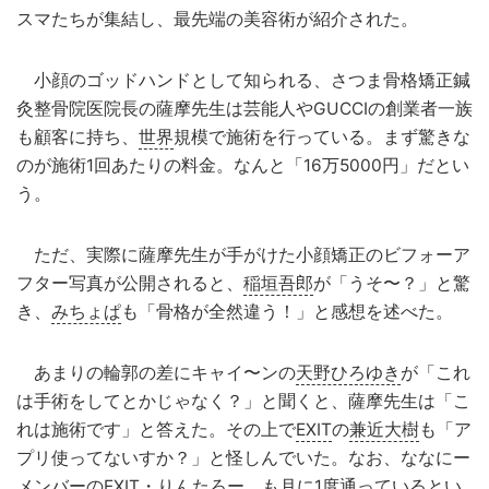
スマたちが集結し、最先端の美容術が紹介された。
小顔のゴッドハンドとして知られる、さつま骨格矯正鍼
灸整骨院医院長の薩摩先生は芸能人やGUCCIの創業者一族
も顧客に持ち、
世界
規模で施術を行っている。まず驚きな
のが施術1回あたりの料金。なんと「16万5000円」だとい
う。
ただ、実際に薩摩先生が手がけた小顔矯正のビフォーア
フター写真が公開されると、
稲垣吾郎
が「うそ〜？」と驚
き、
みちょぱ
も「骨格が全然違う！」と感想を述べた。
あまりの輪郭の差にキャイ〜ンの
天野ひろゆき
が「これ
は手術をしてとかじゃなく？」と聞くと、薩摩先生は「こ
れは施術です」と答えた。その上で
EXIT
の
兼近大樹
も「ア
プリ使ってないすか？」と怪しんでいた。なお、ななにー
メンバーのEXIT・
りんたろー。
も月に1度通っているとい