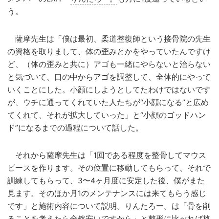
う。
薩摩先生は「僕は最初、柔道整復師という接骨院の先生
の資格を取りまして、体の歪みとかをやっていたんですけ
ど、（体の歪みと共に）アゴも一緒にやらないと治らない
と気づいて、口の中からアゴを調整して、全体的にやって
いくことにした。小顔にしようとしてたわけではないです
が、ウチに通ってくれていた人たちが“小顔になる”と広め
てくれて、それが拡大していった」と“小顔のゴッドハン
ド”になるまでの過程について話した。
それから薩摩先生は「1回である程度を整骨してマウス
ピースを作ります。その位置に移動してもらって、それで
訓練してもらって、3〜4ヶ月度に安定した後、僕がまた
見ます。そのほか月1のメンテナンスには来てもらう感じ
です」と施術内容について説明。りんたろー。は「骨を削
ることを考えたら全然安いですから」と整形に比べれば格