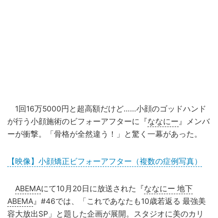
1回16万5000円と超高額だけど……小顔のゴッドハンド
が行う小顔施術のビフォーアフターに『
ななにー
』メンバ
ーが衝撃。「骨格が全然違う！」と驚く一幕があった。
【映像】小顔矯正ビフォーアフター（複数の症例写真）
ABEMA
にて10月20日に放送された『
ななにー 地下
ABEMA
』#46では、「これであなたも10歳若返る 最強美
容大放出SP」と題した企画が展開。スタジオに美のカリ