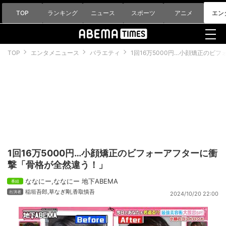
TOP
ランキング
ニュース
スポーツ
アニメ
エン
TOP
エンタメニュース
バラエティ
1回16万5000円…小顔矯正のビ
1回16万5000円…小顔矯正のビフォーアフターに衝
撃「骨格が全然違う！」
ななにー
,
ななにー 地下ABEMA
稲垣吾郎
,
草なぎ剛
,
香取慎吾
2024/10/20 22:00