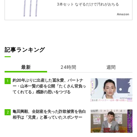
3本セット なぞるだけで汚れがおちる
Amazon
記事ランキング
最新
24時間
週間
約20年ぶりに出産した冨永愛、パートナ
ー・山本一賢の姿を公開「たくさん背負っ
てくれてる」感謝の思いをつづる
亀田興毅、全財産を失った詐欺被害を告白
相手は「兄貴」と慕っていたスポンサー