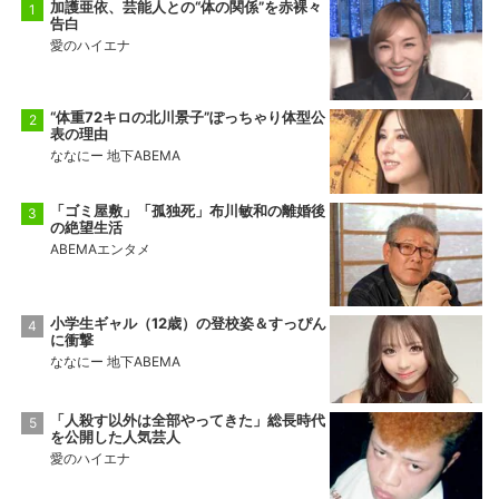
加護亜依、芸能人との“体の関係”を赤裸々
告白
愛のハイエナ
“体重72キロの北川景子”ぽっちゃり体型公
表の理由
ななにー 地下ABEMA
「ゴミ屋敷」「孤独死」布川敏和の離婚後
の絶望生活
ABEMAエンタメ
小学生ギャル（12歳）の登校姿＆すっぴん
に衝撃
ななにー 地下ABEMA
「人殺す以外は全部やってきた」総長時代
を公開した人気芸人
愛のハイエナ