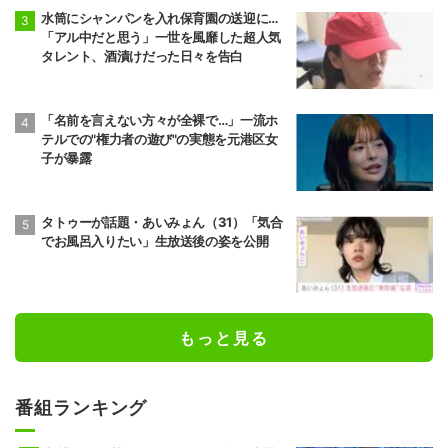
水筒にシャンパンを入れ保育園の送迎に…
「アル中だと思う」一世を風靡した超人気
タレント、酒漬けだった日々を告白
「名前を言えない方々が全裸で…」一流ホ
テルでの"権力者の遊び"の実態を元港区女
子が暴露
タトゥーが話題・あいみょん（31）「気合
でお風呂入りたい」生放送後の姿を公開
もっと見る
番組ランキング