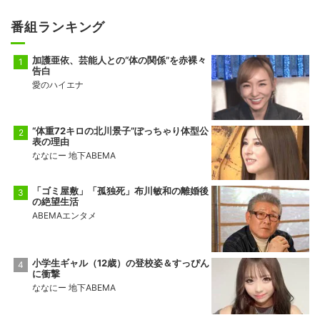
番組ランキング
加護亜依、芸能人との“体の関係”を赤裸々
告白
愛のハイエナ
“体重72キロの北川景子”ぽっちゃり体型公
表の理由
ななにー 地下ABEMA
「ゴミ屋敷」「孤独死」布川敏和の離婚後
の絶望生活
ABEMAエンタメ
小学生ギャル（12歳）の登校姿＆すっぴん
に衝撃
ななにー 地下ABEMA