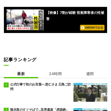
【映像】7割が経験 視覚障害者の性被
害
ABEMAでみる
記事ランキング
最新
24時間
週間
公式行事で初のお言葉へ 悠仁さま 広島ご訪
問
観光客のすぐそばで…世界遺産「虎跳峡」