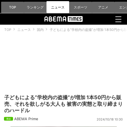
TOP
ランキング
ニュース
スポーツ
アニメ
エン
TOP
ニュース
国内
子どもによる“学校内の盗撮”が増加 1本50円か
子どもによる“学校内の盗撮”が増加 1本50円から販
売、それを欲しがる大人も 被害の実態と取り締まり
のハードル
ABEMA Prime
2024/10/18 10:30