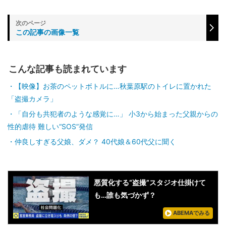
この記事の画像一覧
こんな記事も読まれています
【映像】お茶のペットボトルに…秋葉原駅のトイレに置かれた
「盗撮カメラ」
「自分も共犯者のような感覚に…」 小3から始まった父親からの
性的虐待 難しい“SOS”発信
仲良しすぎる父娘、ダメ？ 40代娘＆60代父に聞く
悪質化する“盗撮”スタジオ仕掛けて
も…誰も気づかず？
ABEMAでみる