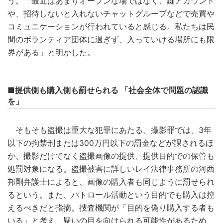
う。「最近はあまりオープンな場ではなく、鍵アカウント
や、招待しないと入れないチャットグループなどで売買や
コミュニケーションが行われていると感じる。私たちは民
間のボランティア団体に過ぎず、入っていける場所にも限
界がある」と明かした。
■提供側も購入側も罰せられる 「社会全体で問題の認識
を」
そもそも盗撮は重大な犯罪にあたる。撮影罪では、3年
以下の拘禁刑または300万円以下の罰金などが課されるほ
か、撮影だけでなく盗撮画像の提供、提供目的での保管も
処罰対象になる。盗撮被害に詳しいレイ法律事務所の河西
邦剛弁護士によると、画像の購入者も同じように罰せられ
るという。また、パトロール活動という目的でも購入は控
えるべきだと指摘。捜査機関が「目的を偽り購入する者も
いる」と考え、疑いの目を向けられる可能性があるため