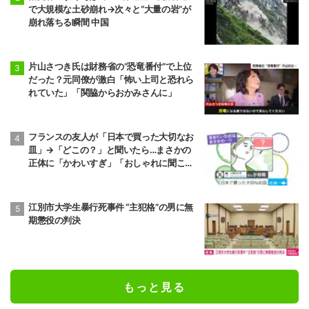
で大規模な土砂崩れ→次々と“大量の岩”が
崩れ落ちる瞬間 中国
片山さつき氏は財務省の“恐竜番付”で上位
だった？元同僚が激白「怖い上司と恐れら
れていた」「関脇からおかみさんに」
フランスの友人が「日本で買った大切なお
皿」→「どこの？」と聞いたら…まさかの
正体に「かわいすぎ」「おしゃれに聞こえ
る」
江別市大学生暴行死事件 “主犯格”の男に無
期懲役の判決
もっと見る