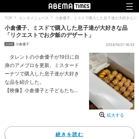
TOP
エンタメニュース
小倉優子、ミスドで購入した息子達が大好きな品
小倉優子、ミスドで購入した息子達が大好きな品
「リクエストでお夕飯のデザート」
小倉優子
2024/10/21 18:33
タレントの小倉優子が19日に自
身のアメブロを更新。ミスタード
ーナツで購入した息子達が大好き
な品を紹介した。
【映像】小倉優子と子どもたち
この日、小倉は「リクエストで
お夕飯のデザートはミスドに」と
拡大する
述べ「ポンデリングとフレンチク
ルーラーが大好きな子ども達」と
購入した品を紹介。長男について
続きを読む