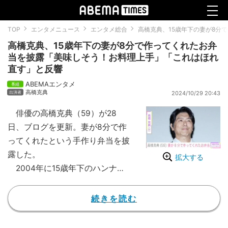
TOP
エンタメニュース
エンタメ総合
高橋克典、15歳年下の妻が8分
高橋克典、15歳年下の妻が8分で作ってくれたお弁
当を披露「美味しそう！お料理上手」「これはほれ
直す」と反響
ABEMAエンタメ
高橋克典
2024/10/29 20:43
俳優の高橋克典（59）が28
日、ブログを更新。妻が8分で作
ってくれたという手作り弁当を披
露した。
拡大する
2004年に15歳年下のハンナさ
んと結婚し、15歳の息子がいる高
橋。ブログでは、妻との朝食デー
続きを読む
トの様子や20回目の結婚記念日
に家族3人で乾杯する姿などを投