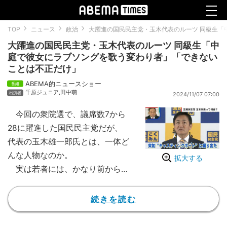
TOP
ニュース
政治
大躍進の国民民主党・玉木代表のルーツ 同級生「
大躍進の国民民主党・玉木代表のルーツ 同級生「中
庭で彼女にラブソングを歌う変わり者」「できない
ことは不正だけ」
ABEMA的ニュースショー
千原ジュニア
,
田中萌
2024/11/07 07:00
今回の衆院選で、議席数7から
28に躍進した国民民主党だが、
代表の玉木雄一郎氏とは、一体ど
んな人物なのか。
拡大する
実は若者には、かなり前から浸
透していた。YouTubeでは2018
年7月に「たまきチャンネル」を
続きを読む
開設したほか、最近では「AIゆう
いちろう」を作成。自慢の歌を披