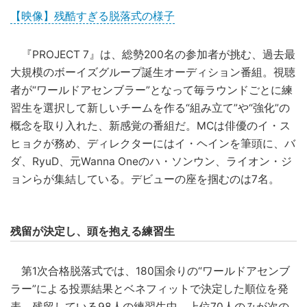
【映像】残酷すぎる脱落式の様子
『PROJECT 7』は、総勢200名の参加者が挑む、過去最
大規模のボーイズグループ誕生オーディション番組。視聴
者が“ワールドアセンブラー”となって毎ラウンドごとに練
習生を選択して新しいチームを作る“組み立て”や“強化”の
概念を取り入れた、新感覚の番組だ。MCは俳優のイ・ス
ヒョクが務め、ディレクターにはイ・ヘインを筆頭に、バ
ダ、RyuD、元Wanna Oneのハ・ソンウン、ライオン・ジ
ョンらが集結している。デビューの座を掴むのは7名。
残留が決定し、頭を抱える練習生
第1次合格脱落式では、180国余りの“ワールドアセンブ
ラー”による投票結果とベネフィットで決定した順位を発
表。残留している98人の練習生中、上位70人のみが次の