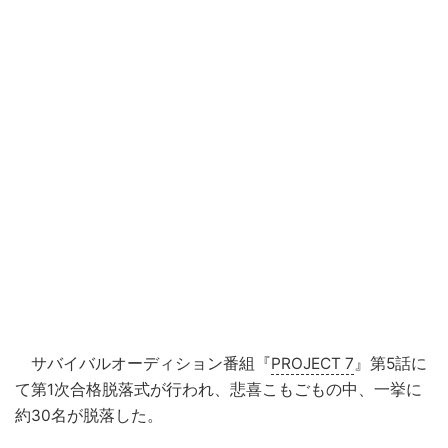
サバイバルオーディション番組『
PROJECT 7
』第5話に
て第1次合格脱落式が行われ、悲喜こもごもの中、一挙に
約30名が脱落した。