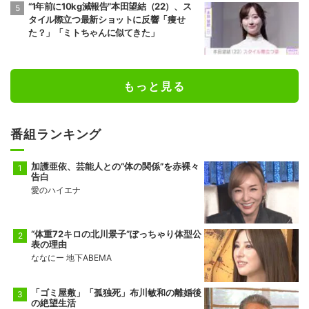
“1年前に10kg減報告”本田望結（22）、ス
タイル際立つ最新ショットに反響「痩せ
た？」「ミトちゃんに似てきた」
もっと見る
番組ランキング
加護亜依、芸能人との“体の関係”を赤裸々
告白
愛のハイエナ
“体重72キロの北川景子”ぽっちゃり体型公
表の理由
ななにー 地下ABEMA
「ゴミ屋敷」「孤独死」布川敏和の離婚後
の絶望生活