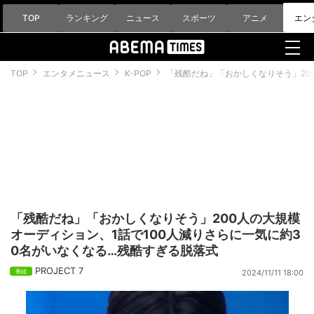
TOP
ランキング
ニュース
スポーツ
アニメ
エン
TOP
エンタメニュース
K-POP
「残酷だね」「おかしくなりそう」20
「残酷だね」「おかしくなりそう」200人の大規模
オーディション、1話で100人減りさらに一気に約3
0名がいなくなる…残酷すぎる脱落式
PROJECT 7
2024/11/11 18:00