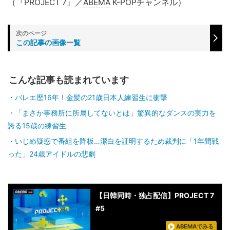
（『PROJECT 7』／
ABEMA
K-POPチャンネル）
この記事の画像一覧
こんな記事も読まれています
バレエ歴16年！金髪の21歳日本人練習生に衝撃
「まさか事務所に所属してないとは」驚異的なダンスの実力を
誇る15歳の練習生
いじめ疑惑で番組を降板…潔白を証明するため裁判に「1年間戦
った」24歳アイドルの悲劇
【日韓同時・独占配信】PROJECT 7
#5
ABEMAでみる