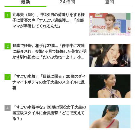
最新
24時間
週間
辻希美（39）、中2次男の荷造りをする様
子に賛否の声「すんごい過保護…」「全部
ママが準備してくれるんだ」
15歳で妊娠。相手は27歳…「停学中に友達
に紹介され」交際1ヶ月で妊娠した美女が明
かす馴れ初めに「だいぶ危ねーよ！」小森
純も絶句
「すごい水着」「目線に困る」20歳のダイ
ナマイトボディの女子大生のスタイルに反
響
「すごい水着やな」20歳の現役女子大生の
国宝級スタイルに全員衝撃「どこで支えて
る？」