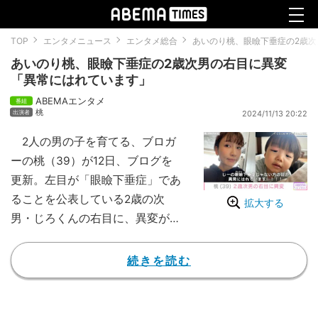
TOP
エンタメニュース
エンタメ総合
あいのり桃、眼瞼下垂症の2歳
あいのり桃、眼瞼下垂症の2歳次男の右目に異変
「異常にはれています」
ABEMAエンタメ
桃
2024/11/13 20:22
2人の男の子を育てる、ブロガ
ーの桃（39）が12日、ブログを
更新。左目が「眼瞼下垂症」であ
ることを公表している2歳の次
拡大する
男・じろくんの右目に、異変が起
きたことを明かした。
生後間もない頃から左目のまぶ
続きを読む
たが下がって、開きづらい状態だ
ったという、じろくん。検査の結
果、眼瞼下垂症であることを公表