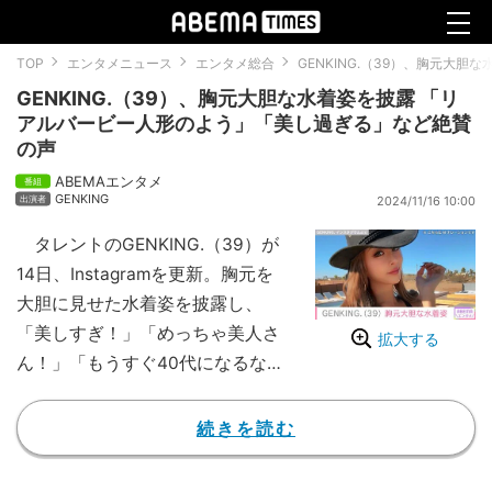
TOP
エンタメニュース
エンタメ総合
GENKING.（39）、胸元大
GENKING.（39）、胸元大胆な水着姿を披露 「リ
アルバービー人形のよう」「美し過ぎる」など絶賛
の声
ABEMAエンタメ
GENKING
2024/11/16 10:00
タレントのGENKING.（39）が
14日、Instagramを更新。胸元を
大胆に見せた水着姿を披露し、
「美しすぎ！」「めっちゃ美人さ
拡大する
ん！」「もうすぐ40代になるな
んて全然見えない！」など、絶賛
の声が寄せられている。
続きを読む
2017年5月に性別適合手術を受
け、戸籍の性別が女性となったG