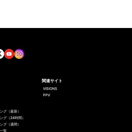
tt
Yout
Insta
ube
gram
関連サイト
VISIONS
PPV
ング（最新）
ング（24時間）
ング（週間）
一覧