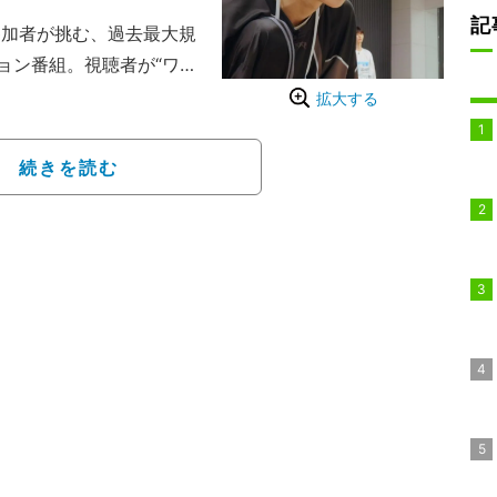
記
の参加者が挑む、過去最大規
ョン番組。視聴者が“ワー
ドごとに練習生を選択して
拡大する
化”の概念を取り入れた、新
ョクが務め、ディレクタ
続きを読む
、元Wanna Oneの
集結している。デビュー