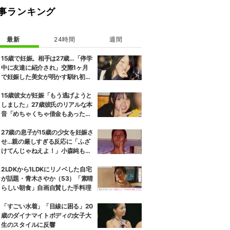
事ランキング
最新
24時間
週間
15歳で妊娠。相手は27歳…「停学
中に友達に紹介され」交際1ヶ月
で妊娠した美女が明かす馴れ初め
に「だいぶ危ねーよ！」小森純も
絶句
15歳彼女が妊娠「もう逃げようと
しました」27歳彼氏のリアルな本
音「めちゃくちゃ借金もあったの
で…」
27歳の息子が15歳の少女を妊娠さ
せ…親の厳しすぎる反応に「ふざ
けてんじゃねえよ！」小森純も怒
り
2LDKから1LDKにリノベした自宅
が話題・青木さやか（53）「素晴
らしい朝食」自画自賛した手料理
「すごい水着」「目線に困る」20
歳のダイナマイトボディの女子大
生のスタイルに反響