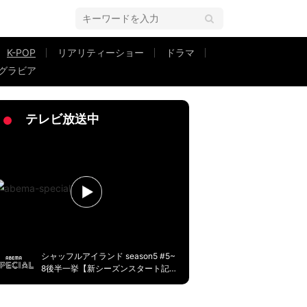
K-POP
リアリティーショー
ドラマ
グラビア
悪夢再び…「昔の痛い記憶を思い出した」SNS騒然
テレビ放送中
シャッフルアイランド season5 #5~
8後半一挙【新シーズンスタート記
念】