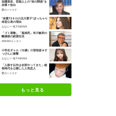
加護亜依、芸能人との“体の関係”を
赤裸々告白
愛のハイエナ
“体重72キロの北川景子”ぽっちゃり
体型公表の理由
ななにー 地下ABEMA
「ゴミ屋敷」「孤独死」布川敏和の
離婚後の絶望生活
ABEMAエンタメ
小学生ギャル（12歳）の登校姿＆す
っぴんに衝撃
ななにー 地下ABEMA
「人殺す以外は全部やってきた」総
長時代を公開した人気芸人
愛のハイエナ
もっと見る