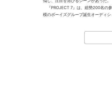
悩し、注目を浴びるシーンがあった。
『PROJECT 7』は、総勢200名
模のボーイズグループ誕生オーディシ
ルドアセンブラー”となって毎ラウン
新しいチームを作る“組み立て”や“強
感覚の番組だ。MCは俳優のイ・スヒ
ーにはイ・ヘインを筆頭に、バダ、RyuD
ハ・ソンウン、ライオン・ジョンらが
の座を掴むのは7名。