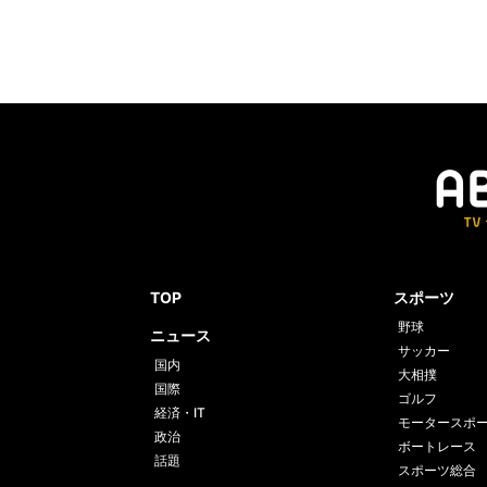
TOP
スポーツ
野球
ニュース
サッカー
国内
大相撲
国際
ゴルフ
経済・IT
モータースポ
政治
ボートレース
話題
スポーツ総合