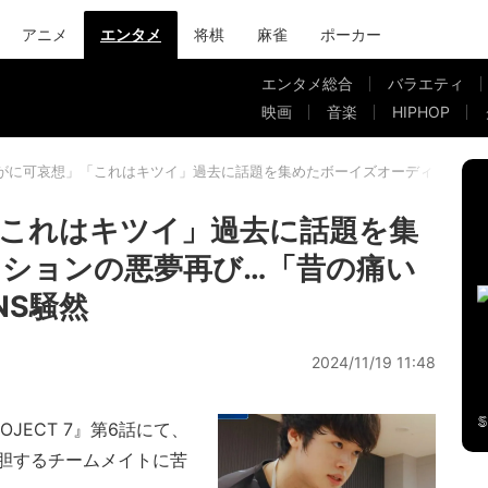
アニメ
エンタメ
将棋
麻雀
ポーカー
エンタメ総合
バラエティ
映画
音楽
HIPHOP
がに可哀想」「これはキツイ」過去に話題を集めたボーイズオーディションの
これはキツイ」過去に話題を集
ションの悪夢再び…「昔の痛い
NS騒然
2024/11/19 11:48
ECT 7』第6話にて、
胆するチームメイトに苦