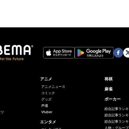
Face
Twi
book
er
アニメ
将棋
アニメニュース
麻雀
コミック
ポーカー
グッズ
声優
総合記事ランキ
ーツ
Vtuber
総合記事ランキ
エンタメ
総合記事ランキ
人物・グループ