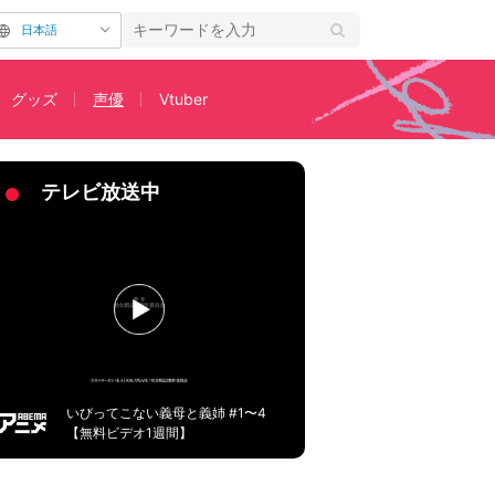
日本語
グッズ
声優
Vtuber
チャーに岡本が大混乱
テレビ放送中
いびってこない義母と義姉 #1〜4
【無料ビデオ1週間】