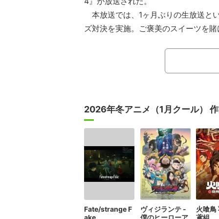
4』が放送された。
本放送では、1ヶ月ぶりの生放送と
ズ対決を実施。ご褒美のスイーツを賭
トフォンアプリ『みんはや』でバトル
と仲村お馴染みの“概念ゲーム”、“ぴ
広げた。
目に見えない概念的なお題をジェス
当てる「概念ジェスチャー」では、第1
2026年冬アニメ（1月クール） 
の実力を発揮。岡本が「鳥が飛ぶ」「
ェスチャーを披露すると、仲村は見事
かし、数字を手で表現した岡本の行動
け、以降は数字のジェスチャーが禁止
Fate/strange F
ヴィジランテ -
火喰鳥
ake
僕のヒーローア
鳶組