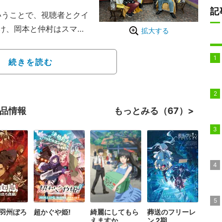
記
いうことで、視聴者とクイ
け、岡本と仲村はスマー
拡大する
したり、本番組にて岡本
ったしグルメ”で対決を繰り
続きを読む
チャーで表現し、相手が
問から仲村が「IQ声優」
作品情報
もっとみる（67）
石を投げる」といったジ
「一石二鳥」と正解。し
をスタッフが審議にか
に。
 羽州ぼろ
超かぐや姫!
綺麗にしてもら
葬送のフリーレ
えますか。
ン 2期