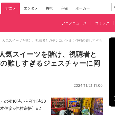
アニメ
エンタメ
将棋
麻雀
ポーカー
アニメニュース
コミック
、人気スイーツを賭け、視聴者とガチンコバトル！仲村の難しすぎるジェス
人気スイーツを賭け、視聴者と
村の難しすぎるジェスチャーに岡
2024/11/21 11:00
土）の夜10時から夜11時30
本信彦×仲村宗悟】#2