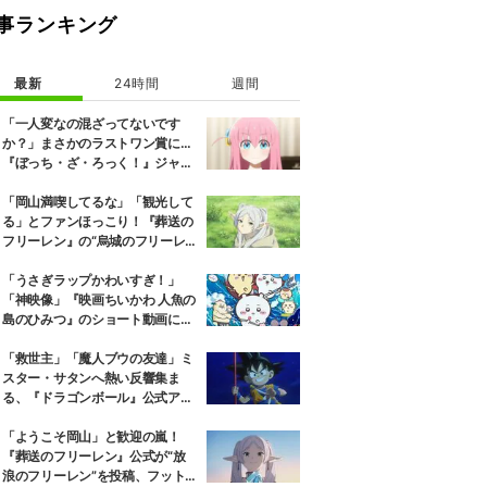
事ランキング
最新
24時間
週間
「一人変なの混ざってないです
か？」まさかのラストワン賞に…
『ぼっち・ざ・ろっく！』ジャー
ジメイド姿にツッコミ殺到
「岡山満喫してるな」「観光して
る」とファンほっこり！『葬送の
フリーレン』の“烏城のフリーレ
ン”に早くも次を期待する声
「うさぎラップかわいすぎ！」
「神映像」『映画ちいかわ 人魚の
島のひみつ』のショート動画に
「頭から離れなくなった」と大反
響
「救世主」「魔人ブウの友達」ミ
スター・サタンへ熱い反響集ま
る、『ドラゴンボール』公式アカ
がサタンの特徴を募集
「ようこそ岡山」と歓迎の嵐！
『葬送のフリーレン』公式が“放
浪のフリーレン”を投稿、フット