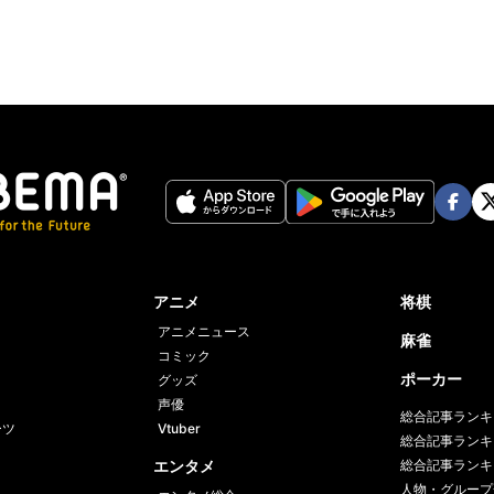
Face
Twi
book
er
アニメ
将棋
アニメニュース
麻雀
コミック
ポーカー
グッズ
声優
総合記事ランキ
ーツ
Vtuber
総合記事ランキ
エンタメ
総合記事ランキ
人物・グループ