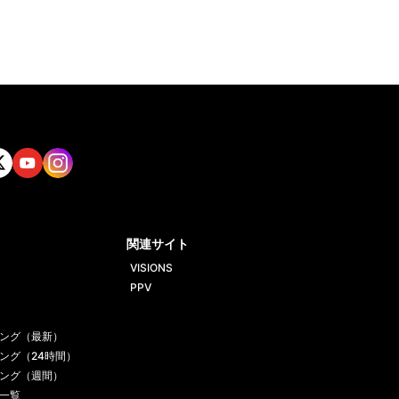
tt
Yout
Insta
ube
gram
関連サイト
VISIONS
PPV
ング（最新）
ング（24時間）
ング（週間）
一覧