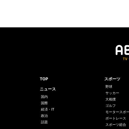
TOP
スポーツ
野球
ニュース
サッカー
国内
大相撲
国際
ゴルフ
経済・IT
モータースポ
政治
ボートレース
話題
スポーツ総合