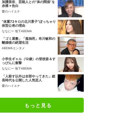
加護亜依、芸能人との“体の関係”を
赤裸々告白
愛のハイエナ
“体重72キロの北川景子”ぽっちゃり
体型公表の理由
ななにー 地下ABEMA
「ゴミ屋敷」「孤独死」布川敏和の
離婚後の絶望生活
ABEMAエンタメ
小学生ギャル（12歳）の登校姿＆す
っぴんに衝撃
ななにー 地下ABEMA
「人殺す以外は全部やってきた」総
長時代を公開した人気芸人
愛のハイエナ
もっと見る