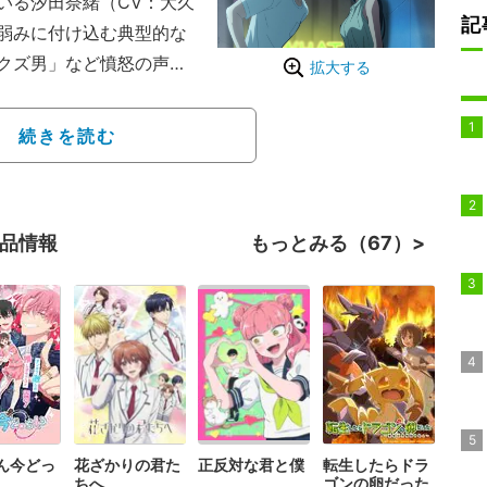
いる汐田奈緒（CV：大久
記
弱みに付け込む典型的な
きクズ男」など憤怒の声が
拡大する
の重役と有名フリーアナ
続きを読む
斗（CV：立花慎之介）に
ない噂が立っていた。小
の子が無理矢理ホテルに
作品情報
もっとみる（67）
ルの騒ぎになったという
く、怪しい連中に利用さ
の噂だった。
ん今どっ
花ざかりの君た
正反対な君と僕
転生したらドラ
ちへ
ゴンの卵だった