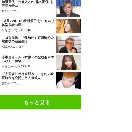
加護亜依、芸能人との“体の関係”を
赤裸々告白
愛のハイエナ
“体重72キロの北川景子”ぽっちゃり
体型公表の理由
ななにー 地下ABEMA
「ゴミ屋敷」「孤独死」布川敏和の
離婚後の絶望生活
ABEMAエンタメ
小学生ギャル（12歳）の登校姿＆す
っぴんに衝撃
ななにー 地下ABEMA
「人殺す以外は全部やってきた」総
長時代を公開した人気芸人
愛のハイエナ
もっと見る