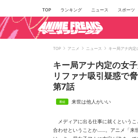
TOP
ランキング
ニュース
スポーツ
TOP
アニメ
ニュース
キー局アナ内定
キー局アナ内定の女子
リファナ吸引疑惑で脅
第7話
来世は他人がいい
メディアに出る仕事に就くというこ
合わせということか……。アニメ「来