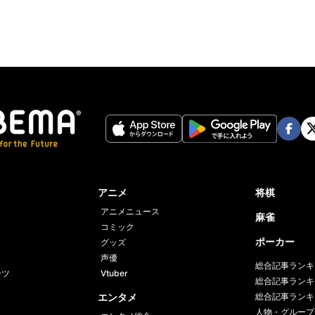
Face
Twi
book
er
アニメ
将棋
アニメニュース
麻雀
コミック
ポーカー
グッズ
声優
総合記事ランキ
ーツ
Vtuber
総合記事ランキ
エンタメ
総合記事ランキ
人物・グループ