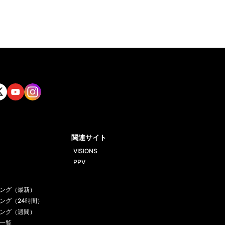
tt
Yout
Insta
ube
gram
関連サイト
VISIONS
PPV
ング（最新）
ング（24時間）
ング（週間）
一覧