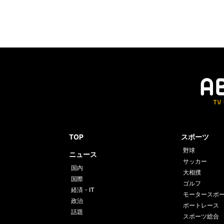
TOP
スポーツ
野球
ニュース
サッカー
国内
大相撲
国際
ゴルフ
経済・IT
モータースポ
政治
ボートレース
話題
スポーツ総合