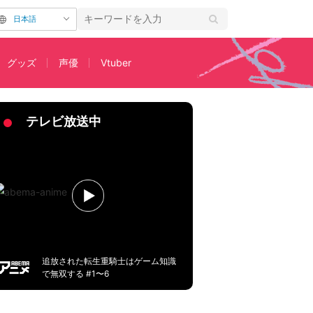
日本語
グッズ
声優
Vtuber
他人がいい」第7話
テレビ放送中
追放された転生重騎士はゲーム知識
で無双する #1〜6