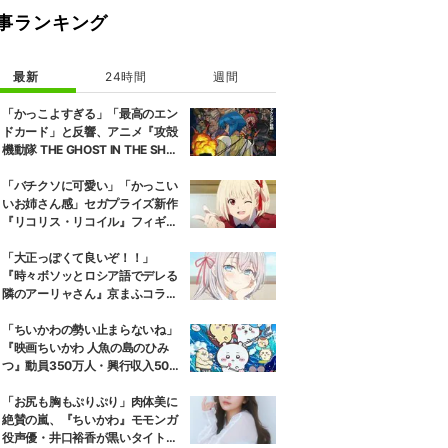
事ランキング
最新
24時間
週間
「かっこよすぎる」「最高のエン
ドカード」と反響、アニメ『攻殻
機動隊 THE GHOST IN THE SHEL
L』第5話エンドカード公開
「バチクソに可愛い」「かっこい
いお姉さん感」セガプライズ新作
『リコリス・リコイル』フィギュ
ア解禁に反響続々
「大正っぽくて良いぞ！！」
『時々ボソッとロシア語でデレる
隣のアーリャさん』京まふコラボ
の特別衣装ビジュアルに絶賛の声
「ちいかわの勢い止まらないね」
『映画ちいかわ 人魚の島のひみ
つ』動員350万人・興行収入50億
円突破が大きな話題に
「お尻も胸もぷりぷり」肉体美に
絶賛の嵐、『ちいかわ』モモンガ
役声優・井口裕香が黒いタイトウ