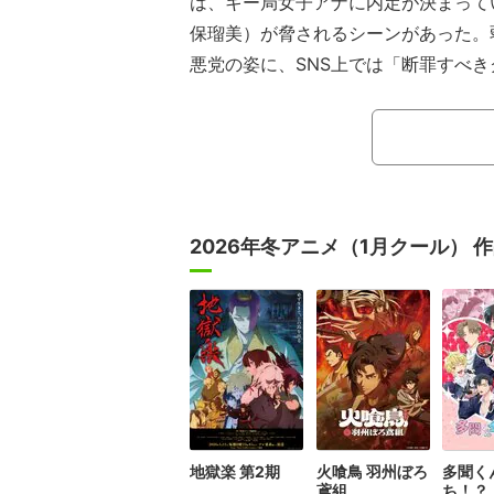
は、キー局女子アナに内定が決まって
保瑠美）が脅されるシーンがあった。
悪党の姿に、SNS上では「断罪すべ
あがっていた。
奈緒は、とある集まりで芸能事務所
ウンサーを両親に持つ元カレ・小津健
話しかけられた。小津には最近、良く
津が周囲の人間に紹介したモデルの女
2026年冬アニメ（1月クール） 
連れ込まれそうになり、刑事事件レベ
のだ。小津にはモデルの知り合いも多
れているのではないかというもっぱら
地獄楽 第2期
火喰鳥 羽州ぼろ
多聞く
鳶組
ち！？