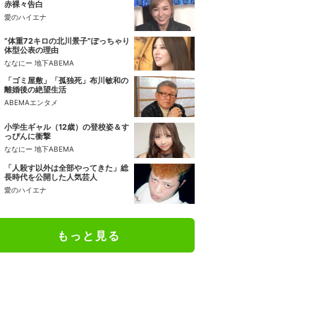
赤裸々告白
愛のハイエナ
“体重72キロの北川景子”ぽっちゃり
体型公表の理由
ななにー 地下ABEMA
「ゴミ屋敷」「孤独死」布川敏和の
離婚後の絶望生活
ABEMAエンタメ
小学生ギャル（12歳）の登校姿＆す
っぴんに衝撃
ななにー 地下ABEMA
「人殺す以外は全部やってきた」総
長時代を公開した人気芸人
愛のハイエナ
もっと見る