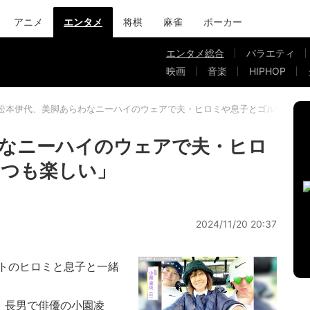
アニメ
エンタメ
将棋
麻雀
ポーカー
エンタメ総合
バラエティ
映画
音楽
HIPHOP
松本伊代、美脚あらわなニーハイのウェアで夫・ヒロミや息子とゴルフ「い
なニーハイのウェアで夫・ヒロ
いつも楽しい」
2024/11/20 20:37
トのヒロミと息子と一緒
ミ、長男で俳優の小園凌