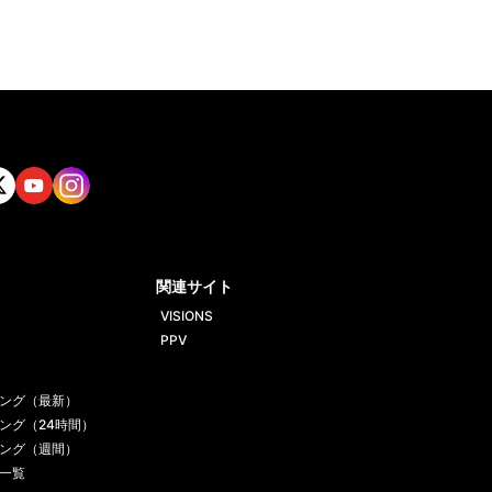
tt
Yout
Insta
ube
gram
関連サイト
VISIONS
PPV
ング（最新）
ング（24時間）
ング（週間）
一覧