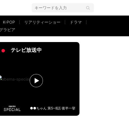
K-POP
リアリティーショー
ドラマ
グラビア
つも楽しい」
テレビ放送中
●●ちゃん 第5~8話 後半一挙