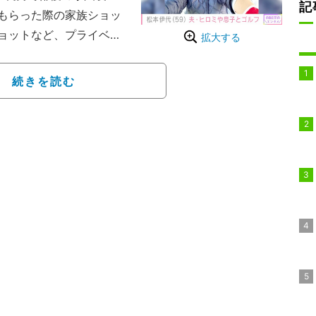
記
もらった際の家族ショッ
ョットなど、プライベー
拡大する
。
1月。ゴルフ日和の日。家
続きを読む
。いつも楽しい」とつづ
イングしている自身のゴ
ントしたヒロミが撮影し
との親子ショットなど、
した。（『ABEMA NE