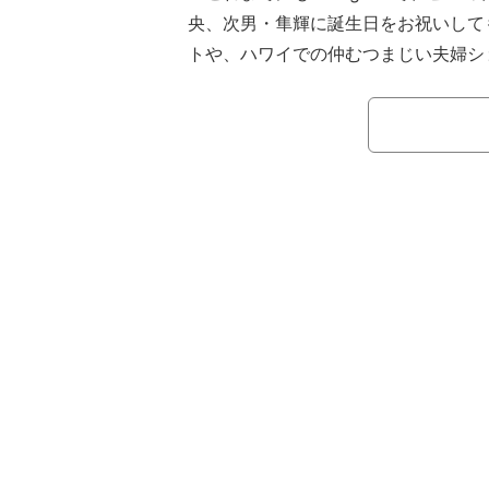
央、次男・隼輝に誕生日をお祝いして
トや、ハワイでの仲むつまじい夫婦シ
トの様子をたびたび公開している松本
20日は、「とても天気が良かった1
族ゴルフ 行ける時に行っとかないと
り、ゴルフ場でのヒロミの写真や、ス
ルフウェア姿、「パパの影が」とコメ
た写真、カメラに向かいほほえむ凌央
家族でゴルフを楽しんでいる様子を披露
WS』より）