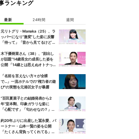
事ランキング
最新
24時間
週間
元リトグリ・Manaka（25）、ラ
ッパーになり“激変”した姿に反響
「待って」「昔から見てるけど 最
近ずっと可愛くなってる」
木下優樹菜さん（38）、“顔出し
が話題”14歳長女の成長した姿を
公開 「14歳とは思えぬオトナっぽ
さ」「優樹菜ちゃんにそっくりす
ぎる」など反響
「名前を言えない方々が全裸
で…」一流ホテルでの"権力者の遊
び"の実態を元港区女子が暴露
“百田夏菜子との結婚発表から2
年”堂本剛、印象ガラリな姿に
「心配です」「匂わせなの？」な
どさまざまな声
約20年ぶりに出産した冨永愛、パ
ートナー・山本一賢の姿を公開
「たくさん背負ってくれてる」感
謝の思いをつづる