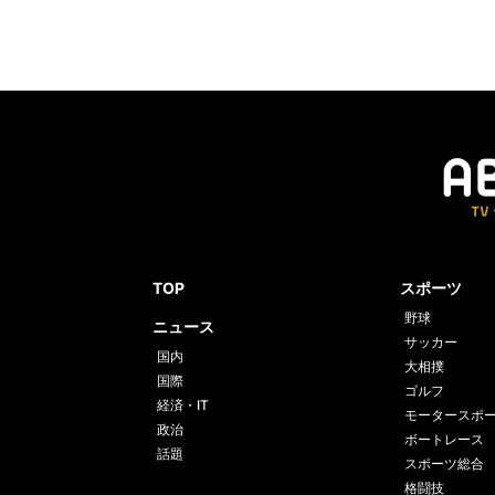
TOP
スポーツ
野球
ニュース
サッカー
国内
大相撲
国際
ゴルフ
経済・IT
モータースポ
政治
ボートレース
話題
スポーツ総合
格闘技