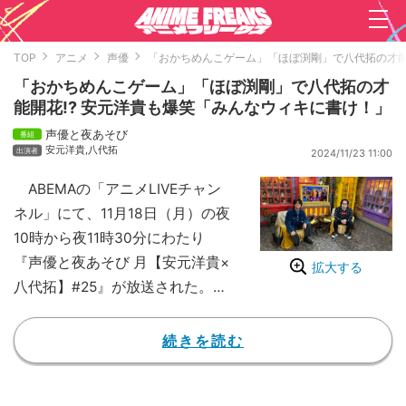
TOP
アニメ
声優
「おかちめんこゲーム」「ほぼ渕剛」で八代拓の才能
「おかちめんこゲーム」「ほぼ渕剛」で八代拓の才
能開花!? 安元洋貴も爆笑「みんなウィキに書け！」
声優と夜あそび
安元洋貴
,
八代拓
2024/11/23 11:00
ABEMAの「アニメLIVEチャン
ネル」にて、11月18日（月）の夜
10時から夜11時30分にわたり
『声優と夜あそび 月【安元洋貴×
拡大する
八代拓】#25』が放送された。
本放送では、最近珍回答が目立
つ八代はどこまでできるのか、八
続きを読む
代のポテンシャルをはかる「どこ
までやれるか八代拓」や、公式プ