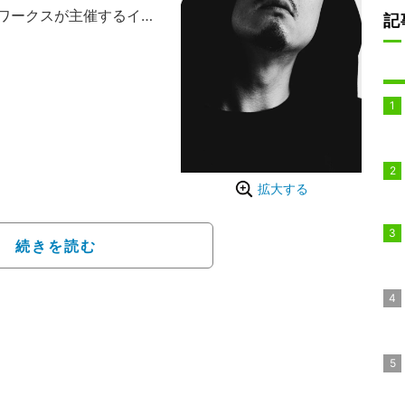
ワークスが主催するイベ
記
なく、限られた10数組の
、タイムテーブルの公開
というイベント本来の姿
拡大する
続きを読む