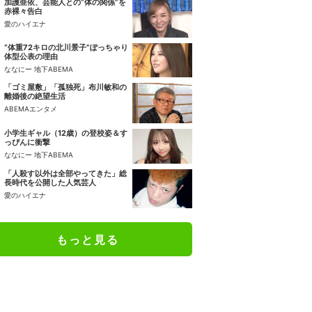
加護亜依、芸能人との“体の関係”を
赤裸々告白
愛のハイエナ
“体重72キロの北川景子”ぽっちゃり
体型公表の理由
ななにー 地下ABEMA
「ゴミ屋敷」「孤独死」布川敏和の
離婚後の絶望生活
ABEMAエンタメ
小学生ギャル（12歳）の登校姿＆す
っぴんに衝撃
ななにー 地下ABEMA
「人殺す以外は全部やってきた」総
長時代を公開した人気芸人
愛のハイエナ
もっと見る