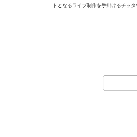
トとなるライブ制作を手掛けるチッタ
ントで、幾多のアーティストの出演は
ライブをこだわった会場で堪能できる
や配信などもなく、出演順から楽しむ
を再提示する"LIVE EVENT"。