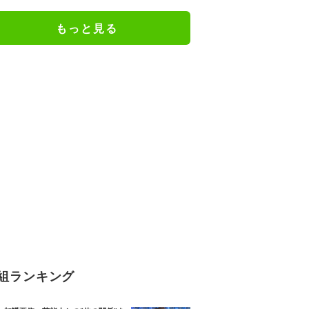
のデュエット曲『I Love You』M
V も公開！！8月1日放送「⽊梨レ
もっと見る
コード」にて新曲披露！
組ランキング