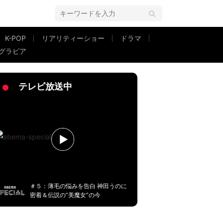
K-POP
リアリティーショー
ドラマ
グラビア
4」に出演。
テレビ放送中
＃５：薄毛の悩みを告白 神田うのに
密着＆伝説の“美魔女”の今