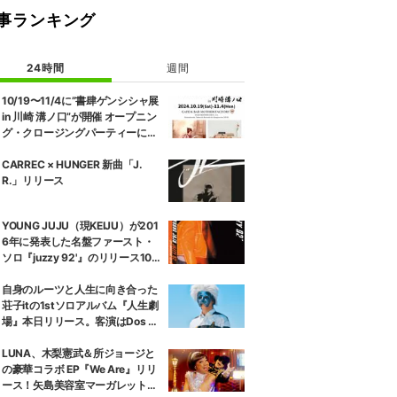
事ランキング
24時間
週間
10/19〜11/4に”書肆ゲンシシャ展
in 川崎 溝ノ口”が開催 オープニン
グ・クロージングパーティーにD
ABO、OMSB、dooooが出演
CARREC × HUNGER 新曲「J.
R.」リリース
YOUNG JUJU（現KEIJU）が201
6年に発表した名盤ファースト・
ソロ『juzzy 92'』のリリース10
周年を記念する『juzzy 92' (10th
Anniversary Edition)』が2枚組O
自身のルーツと人生に向き合った
range Color Vinyl／帯付き見開き
荘子itの1stソロアルバム『人生劇
ジャケット／完全限定プレスのア
場』本日リリース。客演はDos M
ナログ盤でリリース。
onosの没 a.k.a NGSとTaiTanの
み。
LUNA、木梨憲武＆所ジョージと
の豪華コラボ EP『We Are』リリ
ース！矢島美容室マーガレットと