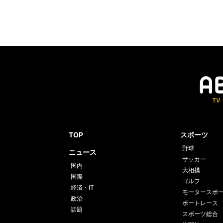
TOP
スポーツ
野球
ニュース
サッカー
国内
大相撲
国際
ゴルフ
経済・IT
モータースポ
政治
ボートレース
話題
スポーツ総合