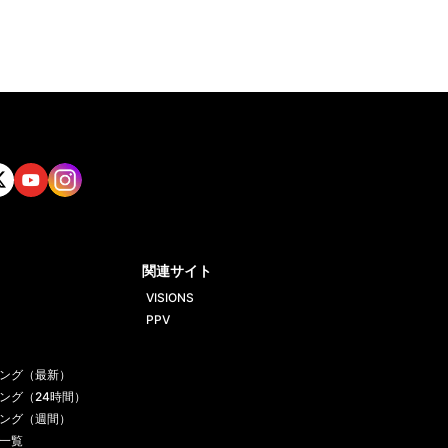
tt
Yout
Insta
ube
gram
関連サイト
VISIONS
PPV
ング（最新）
ング（24時間）
ング（週間）
一覧