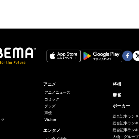
Face
Twi
book
er
アニメ
将棋
アニメニュース
麻雀
コミック
ポーカー
グッズ
声優
総合記事ランキ
ーツ
Vtuber
総合記事ランキ
エンタメ
総合記事ランキ
人物・グループ
エンタメ総合