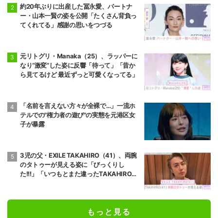
約20年ぶりに出産した冨永愛、パートナ
ー・山本一賢の姿を公開「たくさん背負っ
てくれてる」感謝の思いをつづる
元リトグリ・Manaka（25）、ラッパーに
なり“激変”した姿に反響「待って」「昔か
ら見てるけど 最近ずっと可愛くなってる」
「名前を言えない方々が全裸で…」一流ホ
テルでの"権力者の遊び"の実態を元港区女
子が暴露
3児の父・EXILE TAKAHIRO（41）、両腕
のタトゥーが見える姿に「びっくりし
た!!!」「いつもとまた違ったTAKAHIROさ
ん」などの反響
もっと見る