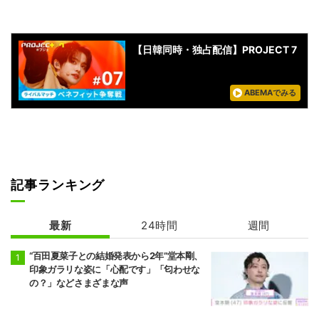
【日韓同時・独占配信】PROJECT 7
ABEMAでみる
記事ランキング
最新
24時間
週間
“百田夏菜子との結婚発表から2年”堂本剛、
印象ガラリな姿に「心配です」「匂わせな
の？」などさまざまな声