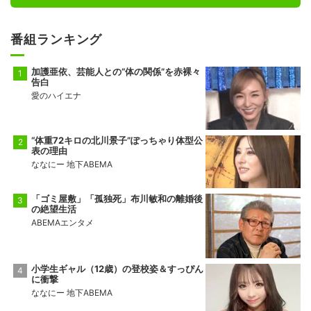
番組ランキング
加護亜依、芸能人との“体の関係”を赤裸々
告白
愛のハイエナ
“体重72キロの北川景子”ぽっちゃり体型公
表の理由
ななにー 地下ABEMA
「ゴミ屋敷」「孤独死」布川敏和の離婚後
の絶望生活
ABEMAエンタメ
小学生ギャル（12歳）の登校姿＆すっぴん
に衝撃
ななにー 地下ABEMA