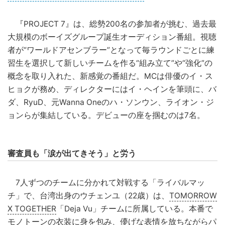
『PROJECT 7』は、総勢200名の参加者が挑む、過去最
大規模のボーイズグループ誕生オーディション番組。視聴
者が“ワールドアセンブラー”となって毎ラウンドごとに練
習生を選択して新しいチームを作る“組み立て”や“強化”の
概念を取り入れた、新感覚の番組だ。MCは俳優のイ・ス
ヒョクが務め、ディレクターにはイ・ヘインを筆頭に、バ
ダ、RyuD、元Wanna Oneのハ・ソンウン、ライオン・ジ
ョンらが集結している。デビューの座を掴むのは7名。
審査員も「涙が出てきそう」と労う
7人ずつのチームに分かれて対戦する「ライバルマッ
チ」で、台湾出身のウチェンユ（22歳）は、
TOMORROW
X TOGETHER
「Deja Vu」チームに所属している。本番で
モノトーンの衣装に身を包み、儚げな表情を放ちながらパ