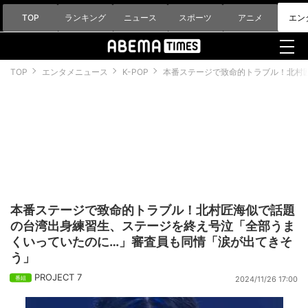
TOP
ランキング
ニュース
スポーツ
アニメ
エン
TOP
エンタメニュース
K-POP
本番ステージで致命的トラブル！北村
本番ステージで致命的トラブル！北村匠海似で話題
の台湾出身練習生、ステージを終え号泣「全部うま
くいっていたのに…」審査員も同情「涙が出てきそ
う」
PROJECT 7
2024/11/26 17:00