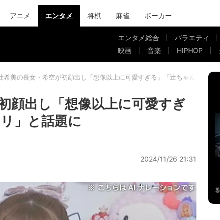
アニメ
エンタメ
将棋
麻雀
ポーカー
エンタメ総合
バラエティ
映画
音楽
HIPHOP
辻希美の長女・希空が初顔出し「想像以上に可愛すぎる」「辻ちゃんソック
初顔出し「想像以上に可愛すぎ
クリ」と話題に
2024/11/26 21:31