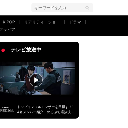
K-POP
リアリティーショー
ドラマ
グラビア
リ」と話題に
テレビ放送中
トップインフルエンサーを目指す！1
4名メンバー紹介 めるぷち選抜決定
戦2026