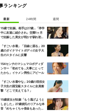
事ランキング
最新
24時間
週間
15歳で妊娠。相手は27歳…「停学
中に友達に紹介され」交際1ヶ月
で妊娠した美女が明かす馴れ初め
に「だいぶ危ねーよ！」小森純も
絶句
「すごい水着」「目線に困る」20
歳のダイナマイトボディの女子大
生のスタイルに反響
154センチのマシュマロボディダ
ンサー「初めてを…大事にとって
たから」イケメン男性にアピール
「すごい水着やな」20歳の現役女
子大生の国宝級スタイルに全員衝
撃「どこで支えてる？」
15歳彼女が妊娠「もう逃げようと
しました」27歳彼氏のリアルな本
音「めちゃくちゃ借金もあったの