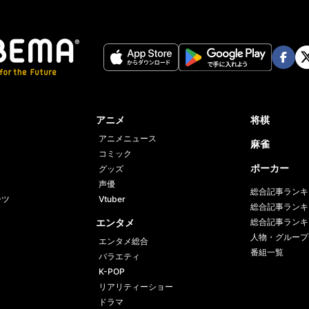
Face
Twi
book
er
アニメ
将棋
アニメニュース
麻雀
コミック
ポーカー
グッズ
声優
総合記事ランキ
ーツ
Vtuber
総合記事ランキ
エンタメ
総合記事ランキ
人物・グループ
エンタメ総合
番組一覧
バラエティ
K-POP
リアリティーショー
ドラマ