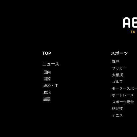
TOP
スポーツ
野球
ニュース
サッカー
国内
大相撲
国際
ゴルフ
経済・IT
モータースポ
政治
ボートレース
話題
スポーツ総合
格闘技
テニス