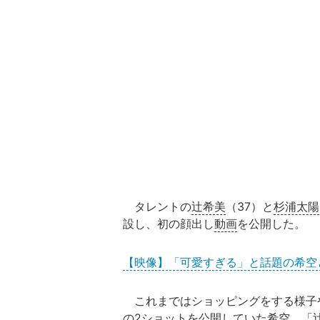
タレントの
辻希美
（37）と
杉浦太陽
設し、初の顔出し
動画
を公開した。
【映像】「可愛すぎる」と話題の希空
これまではショッピングをする様子
の2ショットを公開していた希空。「