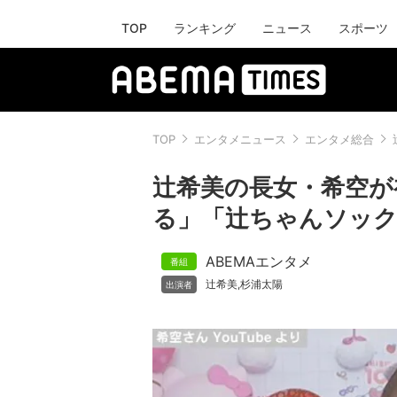
TOP
ランキング
ニュース
スポーツ
TOP
エンタメニュース
エンタメ総合
辻希美の長女・希空が
る」「辻ちゃんソッ
ABEMAエンタメ
辻希美
杉浦太陽
,