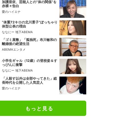
加護亜依、芸能人との“体の関係”を
赤裸々告白
愛のハイエナ
“体重72キロの北川景子”ぽっちゃり
体型公表の理由
ななにー 地下ABEMA
「ゴミ屋敷」「孤独死」布川敏和の
離婚後の絶望生活
ABEMAエンタメ
小学生ギャル（12歳）の登校姿＆す
っぴんに衝撃
ななにー 地下ABEMA
「人殺す以外は全部やってきた」総
長時代を公開した人気芸人
愛のハイエナ
もっと見る