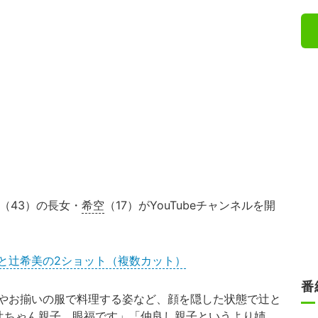
（43）の長女・
希空
（17）がYouTubeチャンネルを開
と辻希美の2ショット（複数カット）
番
やお揃いの服で料理する姿など、顔を隠した状態で辻と
辻ちゃん親子、眼福です」「仲良し親子というより姉