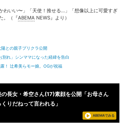
かわいい〜」「天使！推せる…」「想像以上に可愛すぎ
た。（『
ABEMA
NEWS』より）
太陽との親子プリクラ公開
お別れ」シンママになった経緯を告白
露！ 辻希美らモー娘。OGが祝福
希美の長女・希空さん(17)素顔を公開「お母さん
っくりだねって言われる」
ABEMAでみる