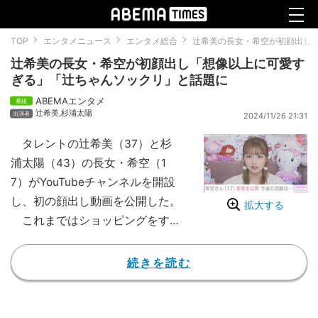
TOP
エンタメニュース
エンタメ総合
辻希美の長女・希空が初顔出し
辻希美の長女・希空が初顔出し「想像以上に可愛す
ぎる」「辻ちゃんソックリ」と話題に
ABEMAエンタメ
辻希美
,
杉浦太陽
2024/11/26 21:31
タレントの辻希美（37）と杉
浦太陽（43）の長女・希空（1
7）がYouTubeチャンネルを開設
し、初の顔出し動画を公開した。
拡大する
これまではショッピングをする
様子やお揃いの服で料理する姿な
ど、顔を隠した状態で辻との2シ
続きを読む
ョットを公開していた希空。「辻
ちゃん親子、眼福です」「仲良し
親子というより姉妹」など、話題