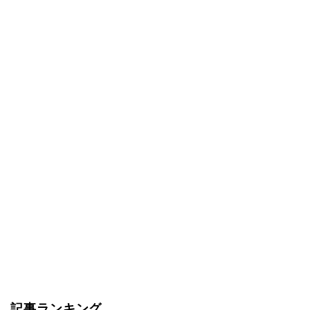
記事ランキング