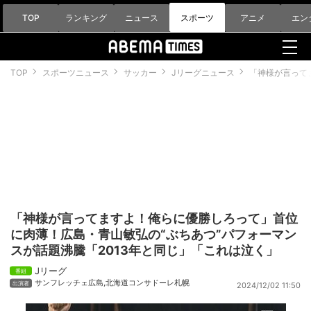
TOP
ランキング
ニュース
スポーツ
アニメ
エン
TOP
スポーツニュース
サッカー
Jリーグニュース
「神様が言って
「神様が言ってますよ！俺らに優勝しろって」首位
に肉薄！広島・青山敏弘の“ぶちあつ”パフォーマン
スが話題沸騰「2013年と同じ」「これは泣く」
Jリーグ
サンフレッチェ広島
,
北海道コンサドーレ札幌
2024/12/02 11:50