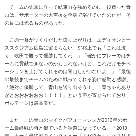
チームの先頭に立って結束力を強めるのに一役買った青
山は、サポーターの大声援を全身で浴びていたのだが、そ
の目には光るものがあった。
この一幕がつくりだした盛り上がりは、エディオンピー
ススタジアム広島に留まらない。
SNS
上でも「これは泣
く。吹田で勝って優勝してくれ！」「確かにプレーではチ
ームに貢献できないのかもしれないけど、これだけモチベ
ーションを上げてくれるのは青山しかいないよ！」「最後
の最後までチームのために戦ってくれる姿に感動と感謝」
「絶対に優勝して、青山を送り出そう！」「青ちゃんあり
がとおおおおおお！！！！」という声が寄せられており、
ボルテージは最高潮だ。
また、この青山のマイクパフォーマンスが2013年のホ
ーム最終戦の時と似ていると話題になっている。「2013
年、ホーム最終戦の
インタビュー
『まだ終わりじゃありま