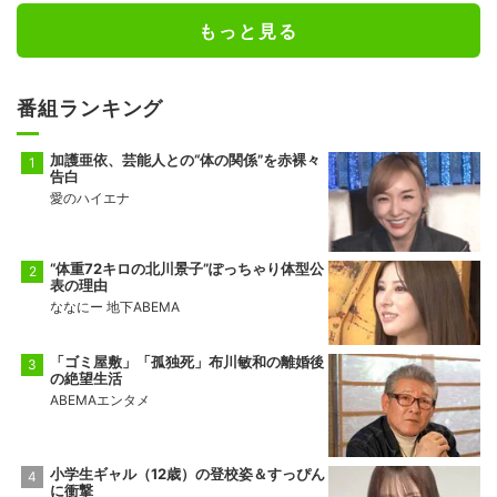
もっと見る
番組ランキング
加護亜依、芸能人との“体の関係”を赤裸々
告白
愛のハイエナ
“体重72キロの北川景子”ぽっちゃり体型公
表の理由
ななにー 地下ABEMA
「ゴミ屋敷」「孤独死」布川敏和の離婚後
の絶望生活
ABEMAエンタメ
小学生ギャル（12歳）の登校姿＆すっぴん
に衝撃