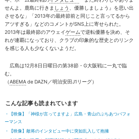
せんよ。鹿島に行きま
しょう
、優勝しましょう』を思い出
させるな」「2013年の最終節前と同じこと言ってるから
アツすぎる」などのコメントがSNS上に寄せられた。
2013年は最終節のアウェイ
ゲーム
で逆転優勝を決め、そ
れが連覇になっており、クラブの印象的な歴史とのリンク
を感じる人も少なくないようだ。
広島は12月8日日曜日の第38節・G大阪戦に一丸で臨
む。
（
ABEMA
de DAZN／明治安田J1リーグ）
こんな記事も読まれています
【映像】「神様が言ってますよ」広島・青山のぶちあつパフォ
ーマンス
【映像】敵将のインタビュー中に突如乱入して抱擁