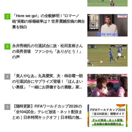
判断力と飛び出しでビッグセーブ
「Here we go!」の全貌解明！“ロマーノ
砲”発動の移籍確率は？ 世界震撼投稿の舞台
裏を独白
永井秀樹氏の引退試合に故・松田直樹さん
の長男登場 ファンから「ありがとう！」
の声
「美人やなあ」丸高愛実、夫・柿谷曜一朗
の引退試合にサプライズ登場！「ほんまい
い奥様」「一緒にお辞儀するの素敵」家族
愛が脚光
【随時更新】FIFAワールドカップ2026の
「全104試合」テレビ放送・ネット配信ま
とめ｜日本時間キックオフ｜日本戦の無料
視聴方法