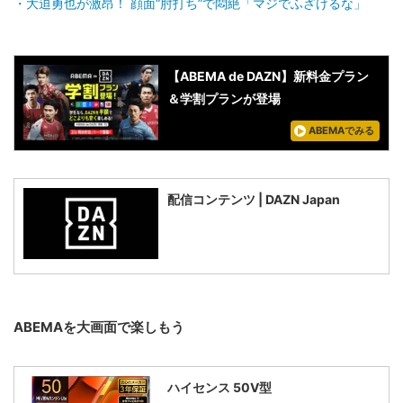
大迫勇也が激昂！ 顔面“肘打ち”で悶絶「マジでふざけるな」
【ABEMA de DAZN】新料金プラン
＆学割プランが登場
ABEMAでみる
配信コンテンツ | DAZN Japan
ABEMAを大画面で楽しもう
ハイセンス 50V型