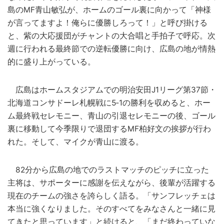
島のMF青山敏弘が、ホームのゴール裏に向かって「神様
が言ってますよ！俺らに優勝しろって！」と呼び掛ける
と、紫の大応援団がチャントの大合唱と手拍子で呼応。次
週に行われる最終節での逆転優勝に向け、広島の地が情熱
的に盛り上がっている。
広島はホームスタジアムでの明治安田J1リーグ第37節・
北海道コンサドーレ札幌戦に5‐1の勝利を収めると、ホー
ム最終戦セレモニー、青山の引退セレモニーの後、ゴール
裏に移動して今季限りで退団するMF柏好文の挨拶が行わ
れた。そして、マイクが青山に渡る。
82分から広島の地でのラストマッチのピッチに立った
主将は、サポーターに感謝を伝えながら、後輩が活躍する
現在のチームの強さを誇らしく語る。「サンフレッチェは
本当に強くなりました。そのすべてをみなさんと一緒に見
てきたと思っています」と続けると、「まだ終わっていな