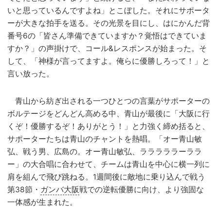
いと思っているんですよね」とこぼした。それにサポータ
ーが大きな拍手を送る。その光景を目にし、はにかんだ背
番号6の「皆さん準備できていますか？覚悟はできていま
すか？」の声掛けで、コール&レスポンスが始まった。そ
して、「神様が言ってますよ。俺らに優勝しろって！」と
言い放った。
青山から紡ぎ出される一つひとつの言葉がサポーターの
ボルテージをどんどん高める中、青山が最後に「大阪に行
くぞ！優勝するぞ！ありがとう！」と力強く締め括ると、
サポーターたちは青山のチャントを熱唱。「オー青山敏
弘、戦う男、広島の。オー青山敏弘、ラララララーララ
ー」の大合唱に合わせて、チームは青山を中心に横一列に
肩を組んで飛び跳ねる。1週間後に敵地に乗り込んで戦う
第38節・
ガンバ大阪
戦での逆転優勝に向け、より強固な
一体感が生まれた。