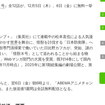
８号
』全12話が、12月5日（木）、6日（金）に無料一挙
ンプ＋」（集英社）にて連載中の松本直也による人気漫
やかす
世界
を舞台に、怪獣を討伐する「日本防衛隊」へ
獣専門清掃業で働いていた日比野カフカが、突如、謎の
しまい、「怪獣８号」として追われることから始まる物
1」Webマンガ部門の大賞を受賞、既刊14巻にして国内
4年11月時点）。2025年に第1期総集編の劇場公開と、第
らと、翌6日（金）朝6時より、「ABEMAアニメチャン
れ、また放送後1週間は全話無料配信となる。