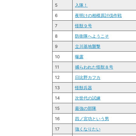
5
入隊！
6
夜明けの相模原討伐作戦
7
怪獣９号
8
防衛隊へようこそ
9
立川基地襲撃
10
曝露
11
捕らわれた怪獣８号
12
日比野カフカ
13
怪獣兵器
14
次世代の試練
15
最強の部隊
16
四ノ宮功という男
17
強くなりたい