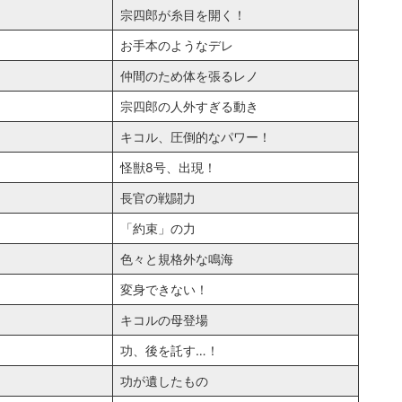
宗四郎が糸目を開く！
お手本のようなデレ
仲間のため体を張るレノ
宗四郎の人外すぎる動き
キコル、圧倒的なパワー！
怪獣8号、出現！
長官の戦闘力
「約束」の力
色々と規格外な鳴海
変身できない！
キコルの母登場
功、後を託す…！
功が遺したもの