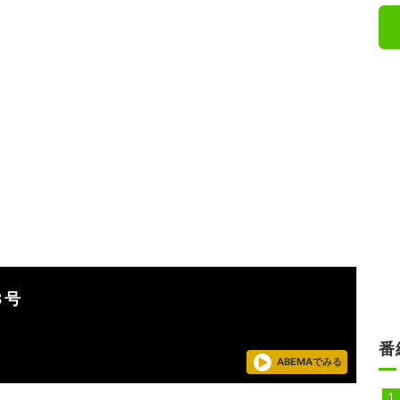
８号
番
ABEMAでみる