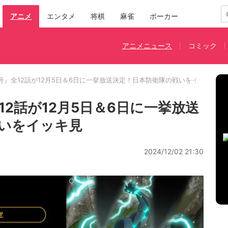
アニメ
エンタメ
将棋
麻雀
ポーカー
アニメニュース
コミック
号』全12話が12月5日＆6日に一挙放送決定！日本防衛隊の戦いをイッキ見
2話が12月5日＆6日に一挙放送
いをイッキ見
2024/12/02 21:30