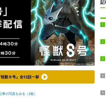
記
怪獣８号』全12話一挙
記事の写真をみる（2枚）