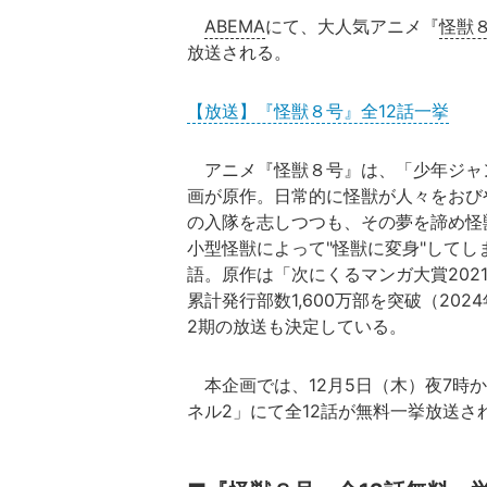
ABEMA
にて、大人気アニメ『
怪獣
放送される。
【放送】『怪獣８号』全12話一挙
アニメ『怪獣８号』は、「少年ジャ
画が原作。日常的に怪獣が人々をおび
の入隊を志しつつも、その夢を諦め怪
小型怪獣によって"怪獣に変身"して
語。原作は「次にくるマンガ大賞202
累計発行部数1,600万部を突破（202
2期の放送も決定している。
本企画では、12月5日（木）夜7時か
ネル2」にて全12話が無料一挙放送さ