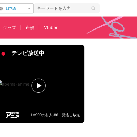
日本語
グッズ
声優
Vtuber
テレビ放送中
LV999の村人 #6・見逃し放送