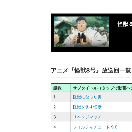
怪獣８
アニメ『怪獣8号』放送回一覧
話数
サブタイトル（タップで動画へ
1
怪獣になった男
2
怪獣を倒す怪獣
3
リベンジマッチ
4
フォルティチュード 9.8