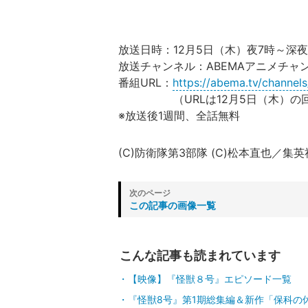
放送日時：12月5日（木）夜7時～深夜0
放送チャンネル：ABEMAアニメチャ
番組URL：
https://abema.tv/channe
（URLは12月5日（木）の
※放送後1週間、全話無料
(C)防衛隊第3部隊 (C)松本直也／集英
この記事の画像一覧
こんな記事も読まれています
【映像】『怪獣８号』エピソード一覧
『怪獣8号』第1期総集編＆新作「保科の