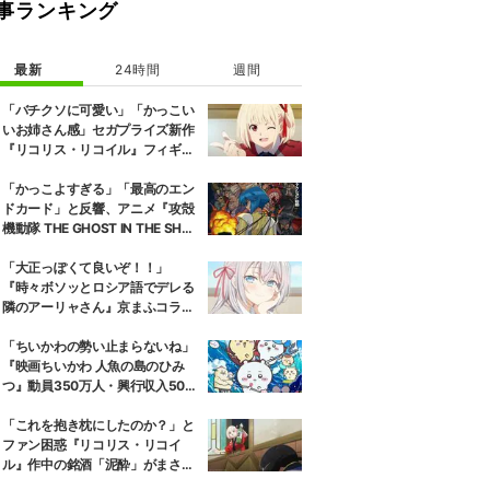
事ランキング
最新
24時間
週間
「バチクソに可愛い」「かっこい
いお姉さん感」セガプライズ新作
『リコリス・リコイル』フィギュ
ア解禁に反響続々
「かっこよすぎる」「最高のエン
ドカード」と反響、アニメ『攻殻
機動隊 THE GHOST IN THE SHEL
L』第5話エンドカード公開
「大正っぽくて良いぞ！！」
『時々ボソッとロシア語でデレる
隣のアーリャさん』京まふコラボ
の特別衣装ビジュアルに絶賛の声
「ちいかわの勢い止まらないね」
『映画ちいかわ 人魚の島のひみ
つ』動員350万人・興行収入50億
円突破が大きな話題に
「これを抱き枕にしたのか？」と
ファン困惑『リコリス・リコイ
ル』作中の銘酒「泥酔」がまさか
の一升瓶サイズの抱き枕に