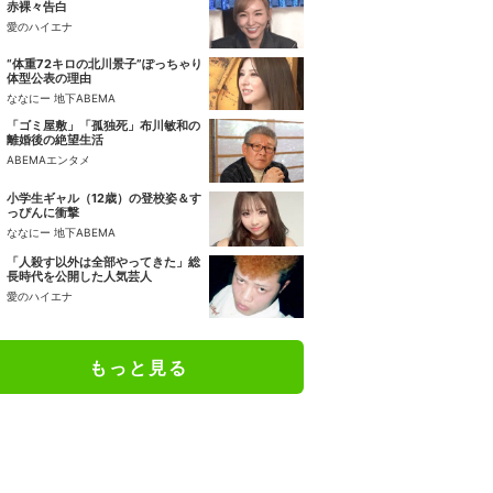
赤裸々告白
愛のハイエナ
“体重72キロの北川景子”ぽっちゃり
体型公表の理由
ななにー 地下ABEMA
「ゴミ屋敷」「孤独死」布川敏和の
離婚後の絶望生活
ABEMAエンタメ
小学生ギャル（12歳）の登校姿＆す
っぴんに衝撃
ななにー 地下ABEMA
「人殺す以外は全部やってきた」総
長時代を公開した人気芸人
愛のハイエナ
もっと見る