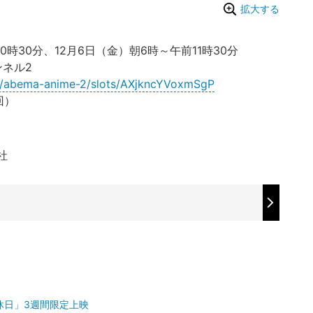
拡大する
時30分、12月6日（金）朝6時～午前11時30分
ンネル2
ls/abema-anime-2/slots/AXjkncYVoxmSgP
回）
社
休日」3週間限定上映