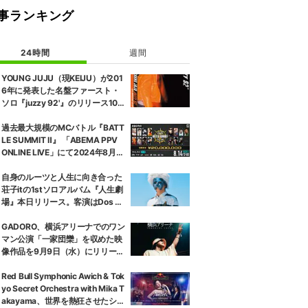
事ランキング
24時間
週間
YOUNG JUJU（現KEIJU）が201
6年に発表した名盤ファースト・
ソロ『juzzy 92'』のリリース10
周年を記念する『juzzy 92' (10th
Anniversary Edition)』が2枚組O
過去最大規模のMCバトル『BATT
range Color Vinyl／帯付き見開き
LE SUMMIT Ⅱ』 「ABEMA PPV
ジャケット／完全限定プレスのア
ONLINE LIVE」にて2024年8月1
ナログ盤でリリース。
4日（水）17時より生配信決定
自身のルーツと人生に向き合った
荘子itの1stソロアルバム『人生劇
場』本日リリース。客演はDos M
onosの没 a.k.a NGSとTaiTanの
み。
GADORO、横浜アリーナでのワン
マン公演「一家団欒」を収めた映
像作品を9月9日（水）にリリー
ス、トレーラー映像を公開。
Red Bull Symphonic Awich & Tok
yo Secret Orchestra with Mika T
akayama、世界を熱狂させたシン