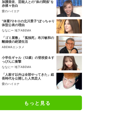
加護亜依、芸能人との“体の関係”を
赤裸々告白
愛のハイエナ
“体重72キロの北川景子”ぽっちゃり
体型公表の理由
ななにー 地下ABEMA
「ゴミ屋敷」「孤独死」布川敏和の
離婚後の絶望生活
ABEMAエンタメ
小学生ギャル（12歳）の登校姿＆す
っぴんに衝撃
ななにー 地下ABEMA
「人殺す以外は全部やってきた」総
長時代を公開した人気芸人
愛のハイエナ
もっと見る