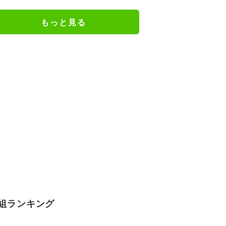
フォニックライブ、日本初上陸！
Awichの代表曲がオーケストラで
もっと見る
生まれ変わる
組ランキング