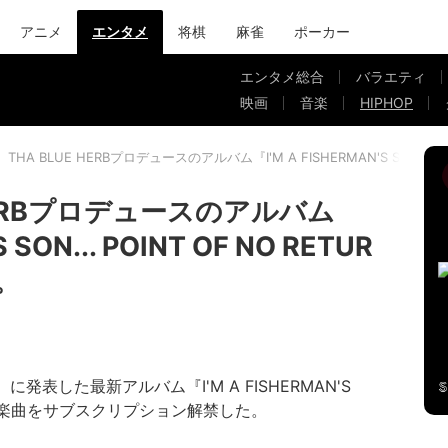
アニメ
エンタメ
将棋
麻雀
ポーカー
エンタメ総合
バラエティ
映画
音楽
HIPHOP
、THA BLUE HERBプロデュースのアルバム『I'M A FISHERMAN'S SON...
 HERBプロデュースのアルバム
 SON... POINT OF NO RETUR
。
発表した最新アルバム『I'M A FISHERMAN'S
URN』の全楽曲をサブスクリプション解禁した。