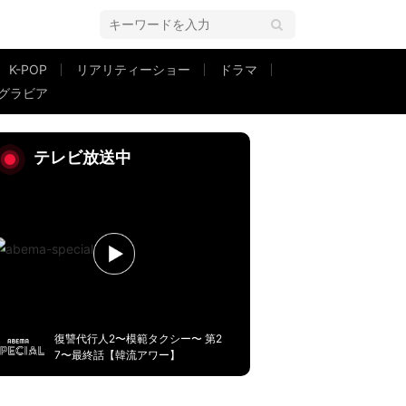
K-POP
リアリティーショー
ドラマ
グラビア
 POINT OF NO RETURN』のサブスクを解禁。
テレビ放送中
復讐代行人2〜模範タクシー〜 第2
7〜最終話【韓流アワー】