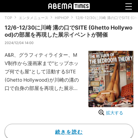
TOP
エンタメニュース
HIPHOP
12/6-12/30に川崎 溝の口でSITE 
12/6-12/30に川崎 溝の口でSITE (Ghetto Hollywo
od)の部屋を再現した展示イベントが開催
2024/12/04 14:00
A&R、グラフィティライター、M
V制作から漫画家まで"ヒップホッ
プ何でも屋”として活動するSITE
(Ghetto Hollywood)が川崎の溝の
口で自身の部屋を再現した展示イ
ベント『THE RETURN OF THE B
EDROOM THEORY』を開催す
拡大する
る。
今回の展示は昨年９月に西池袋C
YCAD BREWINGで開催され好評
続きを読む