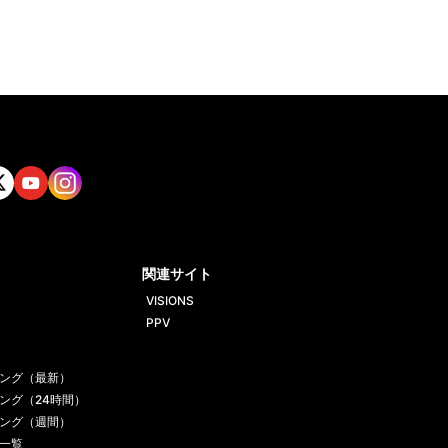
tt
Yout
Insta
ube
gram
関連サイト
VISIONS
PPV
ング（最新）
ング（24時間）
ング（週間）
一覧