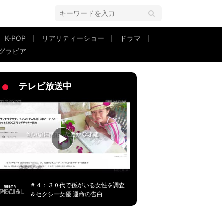
K-POP
リアリティーショー
ドラマ
グラビア
テレビ放送中
＃４：３０代で孫がいる女性を調査
＆セクシー女優 運命の告白