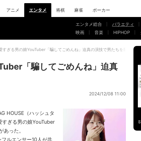
アニメ
エンタメ
将棋
麻雀
ポーカー
エンタメ総合
バラエティ
映画
音楽
HIPHOP
愛すぎる男の娘YouTuber「騙してごめんね」迫真の演技で男たちを翻弄
Tuber「騙してごめんね」迫真
2024/12/08 11:00
G HOUSE（ハッシュタ
すぎる男の娘YouTuber
があった。
インフルエンサー10人が共