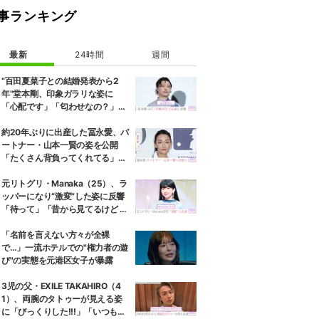
事ランキング
最新
24時間
週間
“百田夏菜子との結婚発表から2
年”堂本剛、印象ガラリな姿に
「心配です」「匂わせなの？」な
どさまざまな声
約20年ぶりに出産した冨永愛、パ
ートナー・山本一賢の姿を公開
「たくさん背負ってくれてる」感
謝の思いをつづる
元リトグリ・Manaka（25）、ラ
ッパーになり“激変”した姿に反響
「待って」「昔から見てるけど 最
近ずっと可愛くなってる」
「名前を言えない方々が全裸
で…」一流ホテルでの"権力者の遊
び"の実態を元港区女子が暴露
3児の父・EXILE TAKAHIRO（4
1）、両腕のタトゥーが見える姿
に「びっくりした!!!」「いつもと