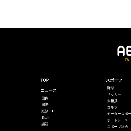
TOP
スポーツ
野球
ニュース
サッカー
国内
大相撲
国際
ゴルフ
経済・IT
モータースポ
政治
ボートレース
話題
スポーツ総合