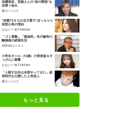
加護亜依、芸能人との“体の関係”を
赤裸々告白
愛のハイエナ
“体重72キロの北川景子”ぽっちゃり
体型公表の理由
ななにー 地下ABEMA
「ゴミ屋敷」「孤独死」布川敏和の
離婚後の絶望生活
ABEMAエンタメ
小学生ギャル（12歳）の登校姿＆す
っぴんに衝撃
ななにー 地下ABEMA
「人殺す以外は全部やってきた」総
長時代を公開した人気芸人
愛のハイエナ
もっと見る