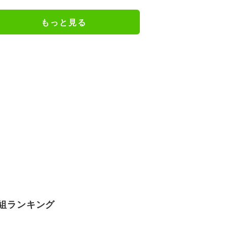
また違ったTAKAHIROさん」など
の反響
もっと見る
組ランキング