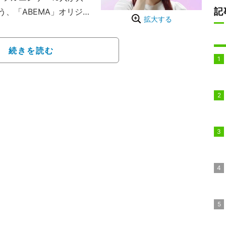
記
う、「ABEMA」オリジナ
拡大する
ー”。メンバー達は共同
を運用していく。その中で
続きを読む
などのミッション達成を
まな個人戦・ペア戦・チー
ポイント総数で、勝敗と
。優勝者は2025年2月
。優勝者には「冠番組」
ー就任」など、参加者が
実現を約束する。