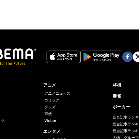
Face
Twi
book
er
アニメ
将棋
アニメニュース
麻雀
コミック
ポーカー
グッズ
声優
総合記事ランキ
ーツ
Vtuber
総合記事ランキ
エンタメ
総合記事ランキ
人物・グループ