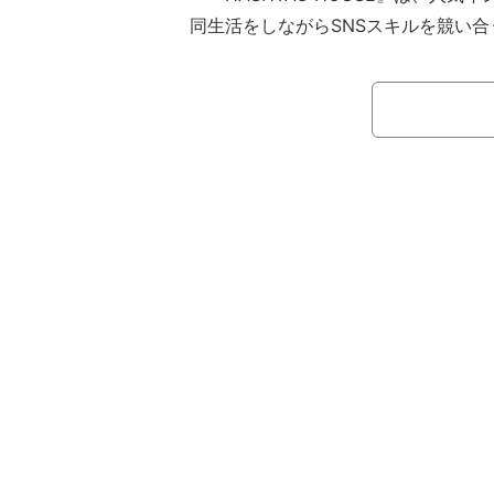
同生活をしながらSNSスキルを競い合
ルの“バトルゲーム・リアリティーショ
生活中に全員で1つのSNSアカウント
メンバー達は再生回数やフォロワー数
かけたSNSスキルが問われるさまざ
ム戦に挑戦。これらを通して獲得した
脱落者が決定する勝ち抜き戦が行われる
8日（土）午後9時から生放送で決定
「単独ライブ」「ブランドアンバサダ
それぞれ叶えたいウィッシュリストの