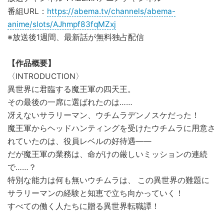
番組URL：
https://abema.tv/channels/abema-
anime/slots/AJhmpf83fqMZxj
※放送後1週間、最新話が無料独占配信
【作品概要】
〈INTRODUCTION〉
異世界に君臨する魔王軍の四天王。
その最後の一席に選ばれたのは……
冴えないサラリーマン、ウチムラデンノスケだった！
魔王軍からヘッドハンティングを受けたウチムラに用意さ
れていたのは、役員レベルの好待遇――
だが魔王軍の業務は、命がけの厳しいミッションの連続
で……？
特別な能力は何も無いウチムラは、 この異世界の難題に
サラリーマンの経験と知恵で立ち向かっていく！
すべての働く人たちに贈る異世界転職譚！