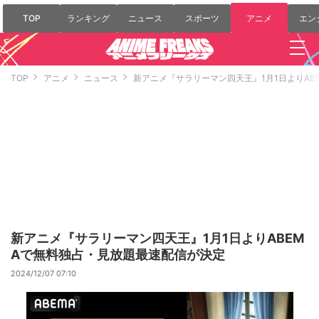
TOP
ランキング
ニュース
スポーツ
アニメ
エン
TOP
アニメ
ニュース
新アニメ『サラリーマン四天王』1月1日よりAB
新アニメ『サラリーマン四天王』1月1日よりABEM
Aで無料独占・見放題最速配信が決定
2024/12/07 07:10