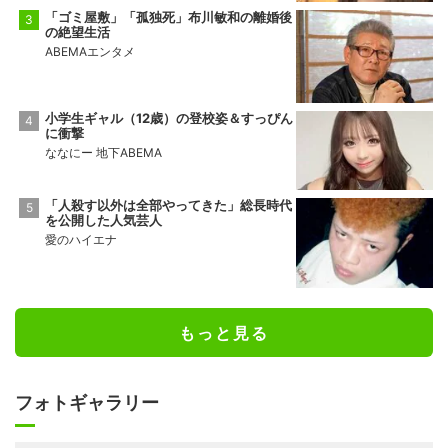
「ゴミ屋敷」「孤独死」布川敏和の離婚後
の絶望生活
ABEMAエンタメ
小学生ギャル（12歳）の登校姿＆すっぴん
に衝撃
ななにー 地下ABEMA
「人殺す以外は全部やってきた」総長時代
を公開した人気芸人
愛のハイエナ
もっと見る
フォトギャラリー