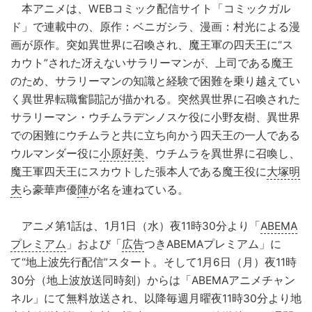
本アニメは、WEBコミック配信サイト「コミックガル
ド」で連載中の、原作：ベニガシラ、漫画：村光による漫
画が原作。突如異世界に召喚され、魔王軍の四天王に“ス
カウト”された冴えないサラリーマンが、上司である魔王
のため、サラリーマンの知識と経験で困難を乗り越えてい
く異世界転職奮闘記が描かれる。突然異世界に召喚された
サラリーマン・ウチムラデンノスケ役に小野友樹、異世界
での困難にウチムラと共に立ち向かう四天王の一人である
ウルマンダー役に
小原好美
、ウチムラを異世界に召喚し、
魔王軍四天王にスカウトした張本人である魔王役に
大塚明
夫
ら豪華声優
陣
が名を連ねている。
アニメ第1話は、1月1日（水）夜11時30分より「
ABEMA
プレミアム
」および「
広告
つきABEMAプレミアム」に
て“地上波先行配信”スタート。そして1月6日（月）夜11時
30分（地上波放送同時刻）からは「ABEMAアニメチャン
ネル」にて無料放送され、以降毎週月曜夜11時30分より地