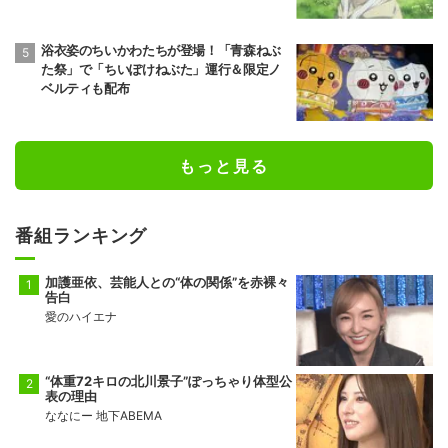
浴衣姿のちいかわたちが登場！「青森ねぶ
た祭」で「ちいぽけねぶた」運行＆限定ノ
ベルティも配布
もっと見る
番組ランキング
加護亜依、芸能人との“体の関係”を赤裸々
告白
愛のハイエナ
“体重72キロの北川景子”ぽっちゃり体型公
表の理由
ななにー 地下ABEMA