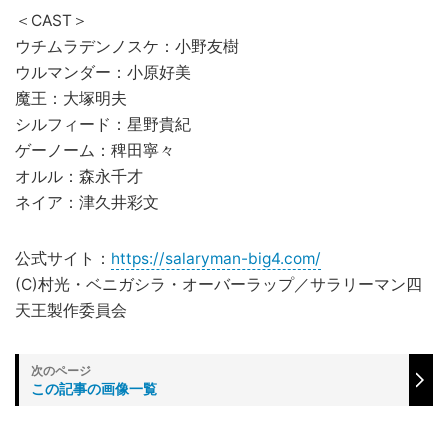
＜CAST＞
ウチムラデンノスケ：小野友樹
ウルマンダー：小原好美
魔王：大塚明夫
シルフィード：星野貴紀
ゲーノーム：稗田寧々
オルル：森永千才
ネイア：津久井彩文
公式サイト：
https://salaryman-big4.com/
(C)村光・ベニガシラ・オーバーラップ／サラリーマン四
天王製作委員会
この記事の画像一覧