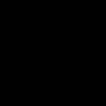
カテゴリ
ニュース
スポーツ