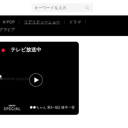
K-POP
リアリティーショー
ドラマ
グラビア
？」モテ要素が多すぎてスタジオ混乱「かわいすぎる！何やこいつ！」『今日好
テレビ放送中
●●ちゃん 第5~8話 後半一挙