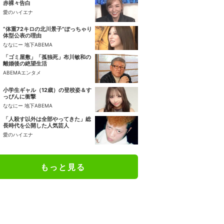
赤裸々告白
愛のハイエナ
“体重72キロの北川景子”ぽっちゃり
体型公表の理由
ななにー 地下ABEMA
「ゴミ屋敷」「孤独死」布川敏和の
離婚後の絶望生活
ABEMAエンタメ
小学生ギャル（12歳）の登校姿＆す
っぴんに衝撃
ななにー 地下ABEMA
「人殺す以外は全部やってきた」総
長時代を公開した人気芸人
愛のハイエナ
もっと見る