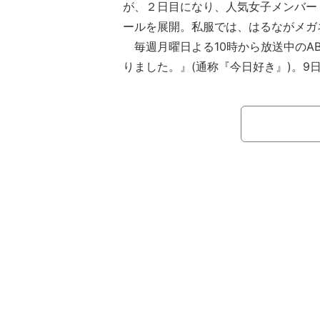
が、２日目になり、人気女子メンバー
ールを展開。私服では、はるながメガ
毎週月曜日よる10時から放送中のAB
りました。』(通称『今日好き』)。9日
放送。
『今日好き』とは、運命の恋を見つ
行をテーマとした恋愛番組。今回のル
返し、最終日に告白。そこでカップル
かったら次の旅を続けるかどうか選べ
届け人は井上裕介（NON STYLE）
す。