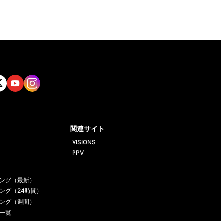
tt
Yout
Insta
ube
gram
関連サイト
VISIONS
PPV
ング（最新）
ング（24時間）
ング（週間）
一覧