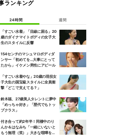
事ランキング
24時間
週間
「すごい水着」「目線に困る」20
歳のダイナマイトボディの女子大
生のスタイルに反響
154センチのマシュマロボディダ
ンサー「初めてを…大事にとって
たから」イケメン男性にアピール
「すごい水着やな」20歳の現役女
子大生の国宝級スタイルに全員衝
撃「どこで支えてる？」
鈴木福、27歳美人タレントに夢中
「めっちゃ好き」「歴代でもトッ
プクラス」
付き合って約2年半！同棲中のり
んか＆はなみち「一緒にいないと
もう無理（笑）」大きな喧嘩を経
験…“別れの危機”を乗り越えた恋