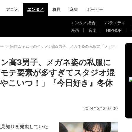
アニメ
エンタメ
将棋
麻雀
ポーカー
エンタメ総合
バラエティ
映画
音楽
HIPHOP
ー
筋肉ムキムキのイケメン高3男子、メガネ姿の私服に「メガネもあるの
ン高3男子、メガネ姿の私服に
」モテ要素が多すぎてスタジオ混
やこいつ！」『今日好き』冬休
2024/12/12 07:00
人見知りを発動していた