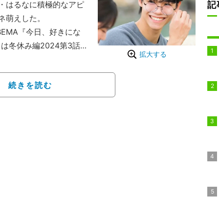
記
・はるなに積極的なアピ
ネ萌えした。
EMA『今日、好きにな
は冬休み編2024第3話が
拡大する
続きを読む
ける、恋と青春の修学旅
ールは3泊4日の旅を繰り
になったら終了、なれな
る、というもの。恋愛見
、大友花恋、中川大輔、か