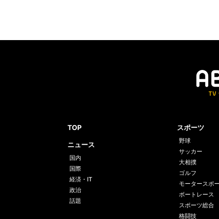
TOP
スポーツ
野球
ニュース
サッカー
国内
大相撲
国際
ゴルフ
経済・IT
モータースポ
政治
ボートレース
話題
スポーツ総合
格闘技