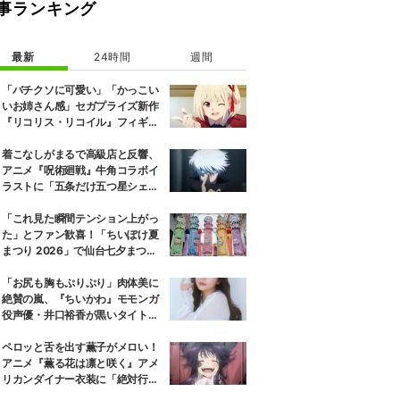
事ランキング
最新
24時間
週間
「バチクソに可愛い」「かっこい
いお姉さん感」セガプライズ新作
『リコリス・リコイル』フィギュ
ア解禁に反響続々
着こなしがまるで高級店と反響、
アニメ『呪術廻戦』牛角コラボイ
ラストに「五条だけ五つ星シェ
フ」
「これ見た瞬間テンション上がっ
た」とファン歓喜！「ちいぽけ夏
まつり 2026」で仙台七夕まつり
に豪華な吹き流しが登場
「お尻も胸もぷりぷり」肉体美に
絶賛の嵐、『ちいかわ』モモンガ
役声優・井口裕香が黒いタイトウ
ェアのトレーニング風景公開
ペロッと舌を出す薫子がメロい！
アニメ『薫る花は凛と咲く』アメ
リカンダイナー衣装に「絶対行き
ます」の声