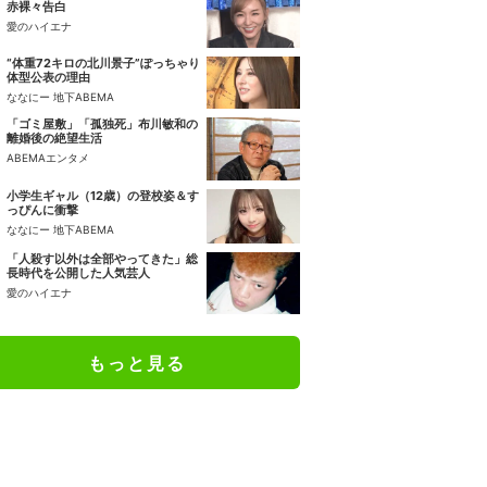
赤裸々告白
愛のハイエナ
“体重72キロの北川景子”ぽっちゃり
体型公表の理由
ななにー 地下ABEMA
「ゴミ屋敷」「孤独死」布川敏和の
離婚後の絶望生活
ABEMAエンタメ
小学生ギャル（12歳）の登校姿＆す
っぴんに衝撃
ななにー 地下ABEMA
「人殺す以外は全部やってきた」総
長時代を公開した人気芸人
愛のハイエナ
もっと見る