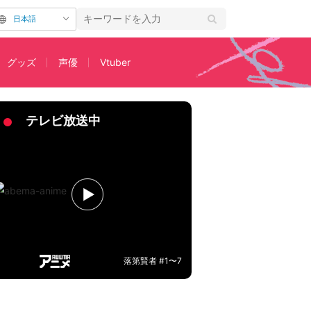
日本語
グッズ
声優
Vtuber
テレビ放送中
落第賢者 #1〜7