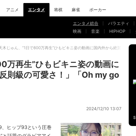
アニメ
エンタメ
将棋
麻雀
ポーカー
エンタメ総合
バラエティ
映画
音楽
HIPHOP
天木じゅん、“1日で800万再生”ひもビキニ姿の動画に国内外から絶賛の声「反則
00万再生”ひもビキニ姿の動画に
則級の可愛さ！」「Oh my go
2024/12/10 13:07
9、ヒップ93という圧巻
”と話題のグラビアアイ