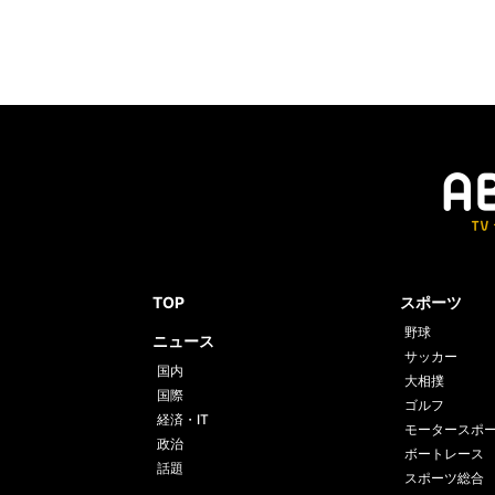
TOP
スポーツ
野球
ニュース
サッカー
国内
大相撲
国際
ゴルフ
経済・IT
モータースポ
政治
ボートレース
話題
スポーツ総合