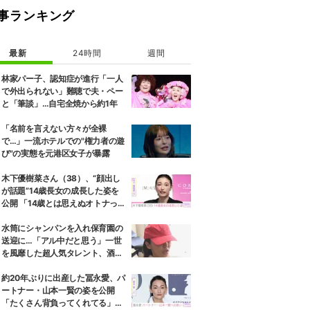
事ランキング
最新
24時間
週間
林家パー子、認知症が進行「一人
で外出られない」難聴で夫・ペー
と「筆談」…自宅全焼から約1年
「名前を言えない方々が全裸
で…」一流ホテルでの"権力者の遊
び"の実態を元港区女子が暴露
木下優樹菜さん（38）、“顔出し
が話題”14歳長女の成長した姿を
公開 「14歳とは思えぬオトナっぽ
さ」「優樹菜ちゃんにそっくりす
ぎる」など反響
水筒にシャンパンを入れ保育園の
送迎に…「アル中だと思う」一世
を風靡した超人気タレント、酒漬
けだった日々を告白
約20年ぶりに出産した冨永愛、パ
ートナー・山本一賢の姿を公開
「たくさん背負ってくれてる」感