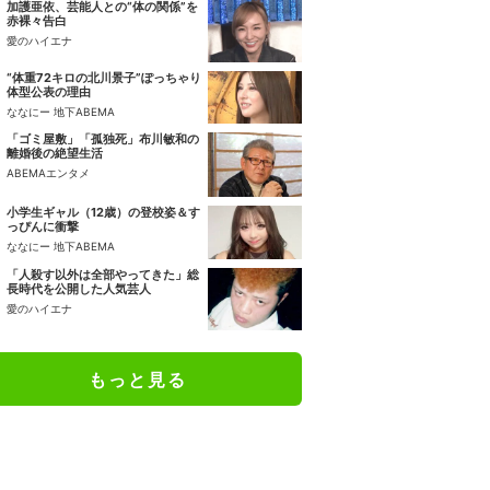
加護亜依、芸能人との“体の関係”を
赤裸々告白
愛のハイエナ
“体重72キロの北川景子”ぽっちゃり
体型公表の理由
ななにー 地下ABEMA
「ゴミ屋敷」「孤独死」布川敏和の
離婚後の絶望生活
ABEMAエンタメ
小学生ギャル（12歳）の登校姿＆す
っぴんに衝撃
ななにー 地下ABEMA
「人殺す以外は全部やってきた」総
長時代を公開した人気芸人
愛のハイエナ
もっと見る