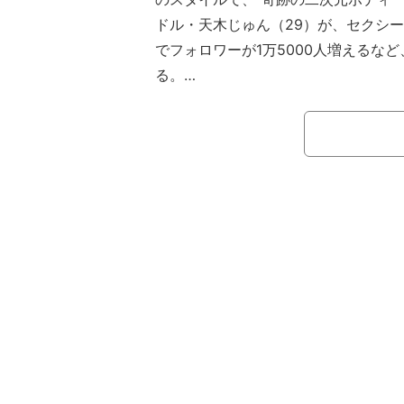
ドル・天木じゅん（29）が、セクシー
でフォロワーが1万5000人増えるな
る。
これまでにもInstagramで、対戦
ファイター』シリーズに登場する春麗
ダイナミックなバストが際立つ水着姿
を公開している天木。