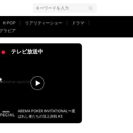
K-POP
リアリティーショー
ドラマ
グラビア
級の可愛さ！」「Oh my god」
テレビ放送中
ABEMA POKER INVITATIONAL〜選
ばれし者たちの頂上決戦 #3