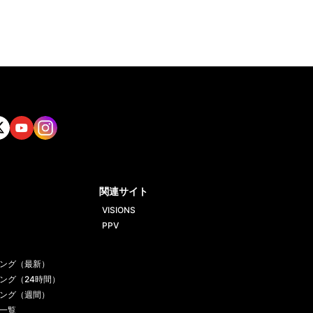
tt
Yout
Insta
ube
gram
関連サイト
VISIONS
PPV
ング（最新）
ング（24時間）
ング（週間）
一覧