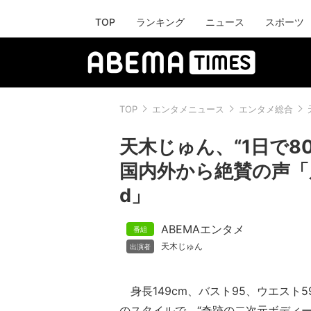
TOP
ランキング
ニュース
スポーツ
TOP
エンタメニュース
エンタメ総合
天木じゅん、“1日で8
国内外から絶賛の声「反
d」
ABEMAエンタメ
天木じゅん
身長149cm、バスト95、ウエスト5
のスタイルで、“奇跡の二次元ボディー