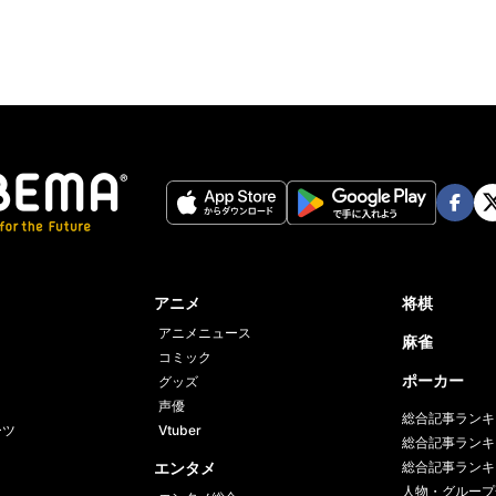
Face
Twi
book
er
アニメ
将棋
アニメニュース
麻雀
コミック
ポーカー
グッズ
声優
総合記事ランキ
ーツ
Vtuber
総合記事ランキ
エンタメ
総合記事ランキ
人物・グループ