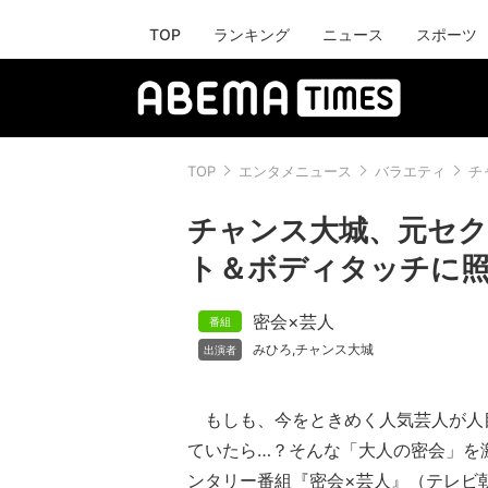
TOP
ランキング
ニュース
スポーツ
TOP
エンタメニュース
バラエティ
チ
チャンス大城、元セク
ト＆ボディタッチに
密会×芸人
みひろ
チャンス大城
,
もしも、今をときめく人気芸人が人
ていたら…？そんな「大人の密会」を
ンタリー番組『密会×芸人』（テレビ朝