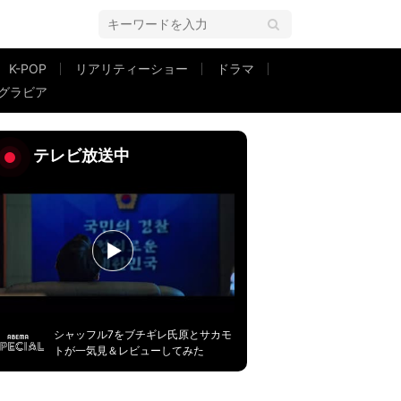
K-POP
リアリティーショー
ドラマ
グラビア
まくり
テレビ放送中
シャッフル7をブチギレ氏原とサカモ
トが一気見＆レビューしてみた