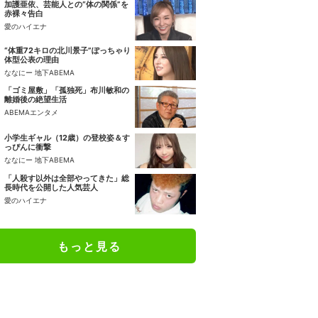
加護亜依、芸能人との“体の関係”を
赤裸々告白
愛のハイエナ
“体重72キロの北川景子”ぽっちゃり
体型公表の理由
ななにー 地下ABEMA
「ゴミ屋敷」「孤独死」布川敏和の
離婚後の絶望生活
ABEMAエンタメ
小学生ギャル（12歳）の登校姿＆す
っぴんに衝撃
ななにー 地下ABEMA
「人殺す以外は全部やってきた」総
長時代を公開した人気芸人
愛のハイエナ
もっと見る