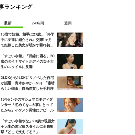
事ランキング
最新
24時間
週間
15歳で妊娠。相手は27歳…「停学
中に友達に紹介され」交際1ヶ月
で妊娠した美女が明かす馴れ初め
に「だいぶ危ねーよ！」小森純も
絶句
「すごい水着」「目線に困る」20
歳のダイナマイトボディの女子大
生のスタイルに反響
2LDKから1LDKにリノベした自宅
が話題・青木さやか（53）「素晴
らしい朝食」自画自賛した手料理
154センチのマシュマロボディダ
ンサー「初めてを…大事にとって
たから」イケメン男性にアピール
「すごい水着やな」20歳の現役女
子大生の国宝級スタイルに全員衝
撃「どこで支えてる？」