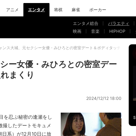
アニメ
エンタメ
将棋
麻雀
ポーカー
エンタメ総合
バラエティ
映画
音楽
HIPHOP
ャンス大城、元セクシー女優・みひろとの密室デート＆ボディタッチに照れ
シー女優・みひろとの密室デー
照れまくり
2024/12/12 18:00
目を忍ぶ秘密の逢瀬をし
激撮したデートモキュメ
日系）が12月10日に放