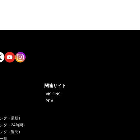
tt
Yout
Insta
ube
gram
関連サイト
VISIONS
PPV
ング（最新）
ング（24時間）
ング（週間）
一覧