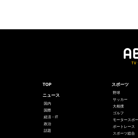
TOP
スポーツ
野球
ニュース
サッカー
国内
大相撲
国際
ゴルフ
経済・IT
モータースポ
政治
ボートレース
話題
スポーツ総合