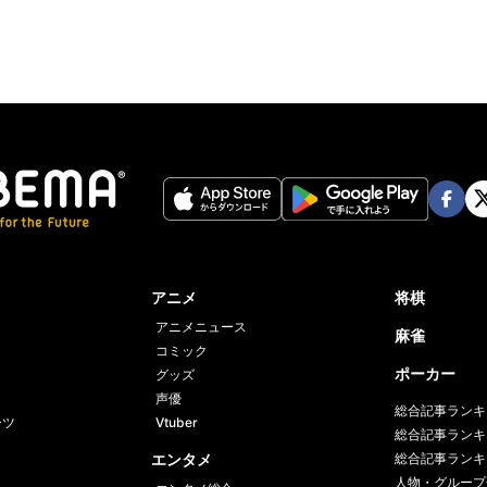
Face
Twi
book
er
アニメ
将棋
アニメニュース
麻雀
コミック
ポーカー
グッズ
声優
総合記事ランキ
ーツ
Vtuber
総合記事ランキ
エンタメ
総合記事ランキ
人物・グループ