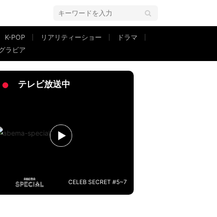
K-POP
リアリティーショー
ドラマ
グラビア
代のお母さんに似てますね」親子で妹・亜季の舞台を鑑賞
テレビ放送中
CELEB SECRET #5~7