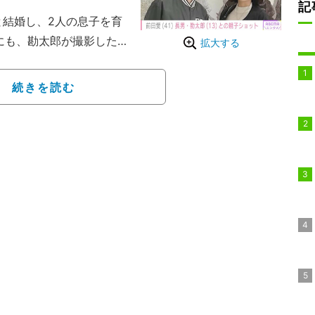
記
と結婚し、2人の息子を育
までにも、勘太郎が撮影した
拡大する
でお祝いする様子など、
続きを読む
の最後に日光江戸村へ。」
家族でお出かけした様子を
入ってますね。ステキなフ
真、めちゃくちゃうれし