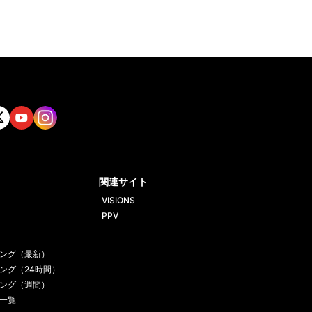
tt
Yout
Insta
ube
gram
関連サイト
VISIONS
PPV
ング（最新）
ング（24時間）
ング（週間）
一覧