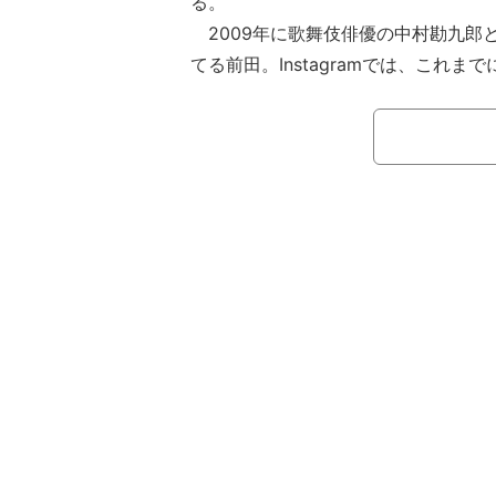
る。
2009年に歌舞伎俳優の中村勘九郎
てる前田。Instagramでは、これ
夫婦ショットや勘九郎の誕生日を家族
プライベートの様子を度々発信。
2024年9月の投稿では、「夏休み
と、妹で俳優の亜季（39）と共に、
公開。すると、「お父さんが1番気合
ァミリー」「前田姉妹がそろってる写
いです」など、話題になっていた。