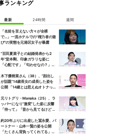
事ランキング
最新
24時間
週間
「名前を言えない方々が全裸
で…」一流ホテルでの"権力者の遊
び"の実態を元港区女子が暴露
“百田夏菜子との結婚発表から2
年”堂本剛、印象ガラリな姿に
「心配です」「匂わせなの？」な
どさまざまな声
木下優樹菜さん（38）、“顔出し
が話題”14歳長女の成長した姿を
公開 「14歳とは思えぬオトナっぽ
さ」「優樹菜ちゃんにそっくりす
ぎる」など反響
元リトグリ・Manaka（25）、ラ
ッパーになり“激変”した姿に反響
「待って」「昔から見てるけど 最
近ずっと可愛くなってる」
約20年ぶりに出産した冨永愛、パ
ートナー・山本一賢の姿を公開
「たくさん背負ってくれてる」感
謝の思いをつづる