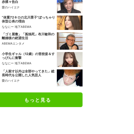
赤裸々告白
愛のハイエナ
“体重72キロの北川景子”ぽっちゃり
体型公表の理由
ななにー 地下ABEMA
「ゴミ屋敷」「孤独死」布川敏和の
離婚後の絶望生活
ABEMAエンタメ
小学生ギャル（12歳）の登校姿＆す
っぴんに衝撃
ななにー 地下ABEMA
「人殺す以外は全部やってきた」総
長時代を公開した人気芸人
愛のハイエナ
もっと見る