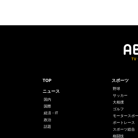
TOP
スポーツ
野球
ニュース
サッカー
国内
大相撲
国際
ゴルフ
経済・IT
モータースポ
政治
ボートレース
話題
スポーツ総合
格闘技