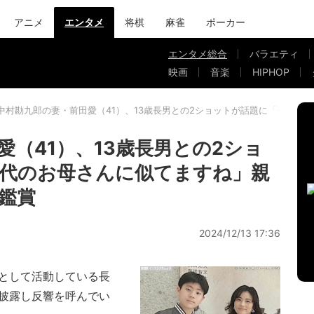
アニメ
エンタメ
将棋
麻雀
ポーカー
エンタメ総合
バラエティ
映画
音楽
HIPHOP
中村勘九郎の妻・前田愛（41）、13歳長男との2ショットが話題に「子役時
（41）、13歳長男との2ショ
代のお母さんに似てますね」親
鑑賞
2024/12/13 17:36
として活動している長
を披露し反響を呼んでい