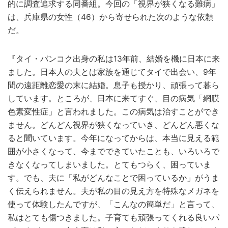
的に調査追求する同番組。今回の「視界が狭くなる難病」
は、兵庫県の女性（46）から寄せられた次のような依頼
だ。
『タイ・バンコク出身の私は13年前、結婚を機に日本に来
ました。日本人の夫とは家族を通じてタイで出会い、9年
間の遠距離恋愛の末に結婚。息子も授かり、頑張って暮ら
しています。ところが、日本に来てすぐ、目の病気「網膜
色素変性症」と言われました。この病気は治すことができ
ません。どんどん視界が狭くなっていき、どんどん悪くな
ると聞いています。今年になってからは、本当に見える範
囲が小さくなって、今までできていたことも、いろいろで
きなくなってしまいました。とてもつらく、困っていま
す。でも、夫に「私がどんなことで困っているか」がうま
く伝えられません。夫が私の目の見え方を特殊なメガネを
使って体験したんですが、「こんなの簡単だ」と言って、
私はとても傷つきました。子育ても頑張ってくれる良いパ