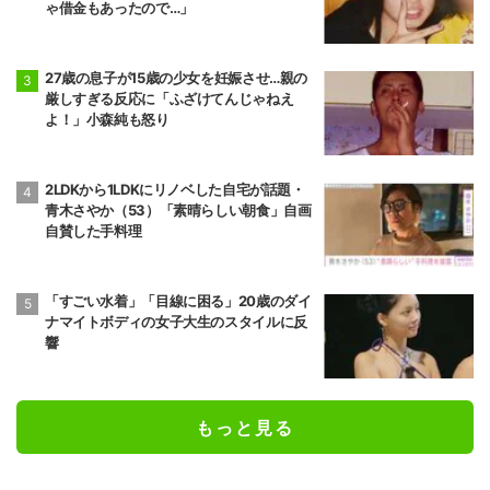
ゃ借金もあったので…」
27歳の息子が15歳の少女を妊娠させ…親の
厳しすぎる反応に「ふざけてんじゃねえ
よ！」小森純も怒り
2LDKから1LDKにリノベした自宅が話題・
青木さやか（53）「素晴らしい朝食」自画
自賛した手料理
「すごい水着」「目線に困る」20歳のダイ
ナマイトボディの女子大生のスタイルに反
響
もっと見る