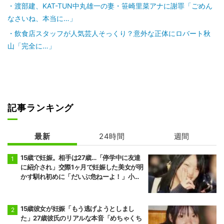
渡部建、KAT-TUN中丸雄一の妻・笹崎里菜アナに謝罪「ごめん
なさいね、本当に…」
飲食店スタッフが人気芸人そっくり？意外な正体にロバート秋
山「完全に…」
記事ランキング
最新
24時間
週間
15歳で妊娠。相手は27歳…「停学中に友達
に紹介され」交際1ヶ月で妊娠した美女が明
かす馴れ初めに「だいぶ危ねーよ！」小森
純も絶句
15歳彼女が妊娠「もう逃げようとしまし
た」27歳彼氏のリアルな本音「めちゃくち