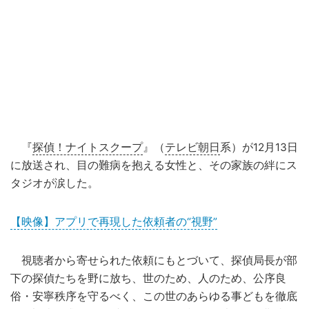
『
探偵！ナイトスクープ
』（
テレビ朝日
系）が12月13日
に放送され、目の難病を抱える女性と、その家族の絆にス
タジオが涙した。
【映像】アプリで再現した依頼者の“視野”
視聴者から寄せられた依頼にもとづいて、探偵局長が部
下の探偵たちを野に放ち、世のため、人のため、公序良
俗・安寧秩序を守るべく、この世のあらゆる事どもを徹底