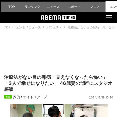
TOP
ランキング
ニュース
スポーツ
アニメ
エン
TOP
エンタメニュース
バラエティ
治療法がない目の難病「見えなくな
治療法がない目の難病「見えなくなったら怖い」
「3人で幸せになりたい」 46歳妻の“愛”にスタジオ
感涙
探偵！ナイトスクープ
2024/12/18 10:30