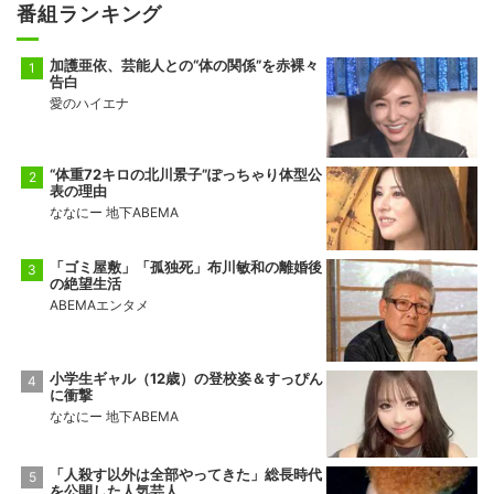
番組ランキング
加護亜依、芸能人との“体の関係”を赤裸々
告白
愛のハイエナ
“体重72キロの北川景子”ぽっちゃり体型公
表の理由
ななにー 地下ABEMA
「ゴミ屋敷」「孤独死」布川敏和の離婚後
の絶望生活
ABEMAエンタメ
小学生ギャル（12歳）の登校姿＆すっぴん
に衝撃
ななにー 地下ABEMA
「人殺す以外は全部やってきた」総長時代
を公開した人気芸人