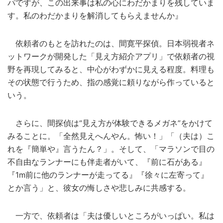
パですが、この出来事は私の心にわだかまりを残していま
す。私のわだかまりを解消してもらえませんか』
依頼者のもとを訪れたのは、間寛平探偵。日本弱視者ネ
ットワークが開発した「見え方紹介アプリ」で依頼者の視
野を再現してみると、中心がわずかに見える程度。料理も
その状態で行うため、指の感覚に頼りながら作っていると
いう。
さらに、間探偵は“見え方が体験できるメガネ”をかけて
みることに。「全然見えへんやん。怖い！」「（夫は）こ
れを『簡単や』言うたん？」。そして、「マラソンで目の
不自由なランナーにも伴走者がいて、『前に石がある』
『1m前に他のランナーが走ってる』『徐々に左寄って』
とか言う」と、彼女の悔しさや悲しみに共感する。
一方で、依頼者は「夫は優しいところがいっぱい。私は