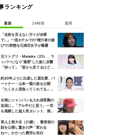
事ランキング
最新
24時間
週間
「名前を言えない方々が全裸
で…」一流ホテルでの"権力者の遊
び"の実態を元港区女子が暴露
元リトグリ・Manaka（25）、ラ
ッパーになり“激変”した姿に反響
「待って」「昔から見てるけど 最
近ずっと可愛くなってる」
約20年ぶりに出産した冨永愛、パ
ートナー・山本一賢の姿を公開
「たくさん背負ってくれてる」感
謝の思いをつづる
水筒にシャンパンを入れ保育園の
送迎に…「アル中だと思う」一世
を風靡した超人気タレント、酒漬
けだった日々を告白
美人上智大生（21歳）、整形前の
顔を公開し驚きの声「変わる
ね〜」かかった費用も告白