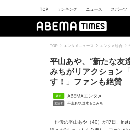
TOP
ランキング
ニュース
スポーツ
TOP
エンタメニュース
エンタメ総合
平山あや、“新たな友
みちがリアクション
す！」ファンも絶賛
ABEMAエンタメ
平山あや
速水もこみち
,
俳優の平山あや（40）が17日、Inst