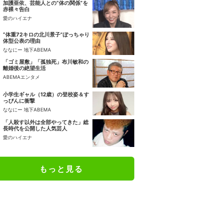
加護亜依、芸能人との“体の関係”を
赤裸々告白
愛のハイエナ
“体重72キロの北川景子”ぽっちゃり
体型公表の理由
ななにー 地下ABEMA
「ゴミ屋敷」「孤独死」布川敏和の
離婚後の絶望生活
ABEMAエンタメ
小学生ギャル（12歳）の登校姿＆す
っぴんに衝撃
ななにー 地下ABEMA
「人殺す以外は全部やってきた」総
長時代を公開した人気芸人
愛のハイエナ
もっと見る