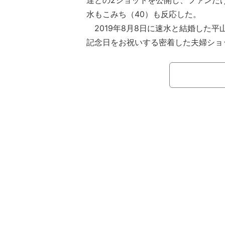
達との2ショットを公開し、ファンだ
水もこみち（40）も反応した。
2019年8月8日に速水と結婚した平山。
記念日をお祝いする密着した夫婦ショ
おり、平山が「髪がキレイになったー
ースルーの私服ショットを公開した際
でリアクションするなど、仲の良い夫
している。