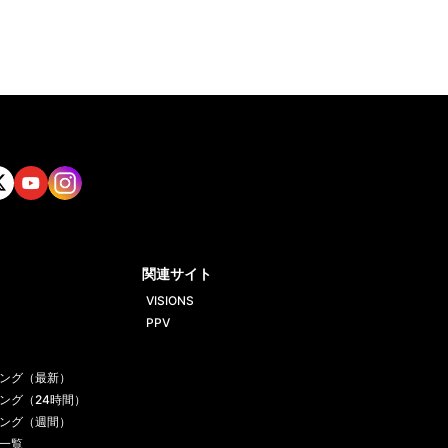
tt
Yout
Insta
ube
gram
関連サイト
VISIONS
PPV
ング（最新）
ング（24時間）
ング（週間）
一覧