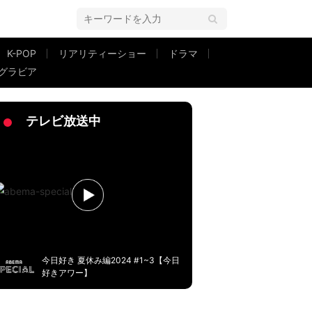
K-POP
リアリティーショー
ドラマ
グラビア
「クリクリお目目が似ています！」ファンも絶賛
テレビ放送中
今日好き 夏休み編2024 #1~3【今日
好きアワー】