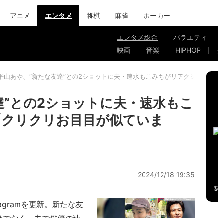
アニメ
エンタメ
将棋
麻雀
ポーカー
エンタメ総合
バラエティ
映画
音楽
HIPHOP
平山あや、“新たな友達”との2ショットに夫・速水もこみちがリアクション
達”との2ショットに夫・速水もこ
「クリクリお目目が似ていま
2024/12/18 19:35
agramを更新。新たな友