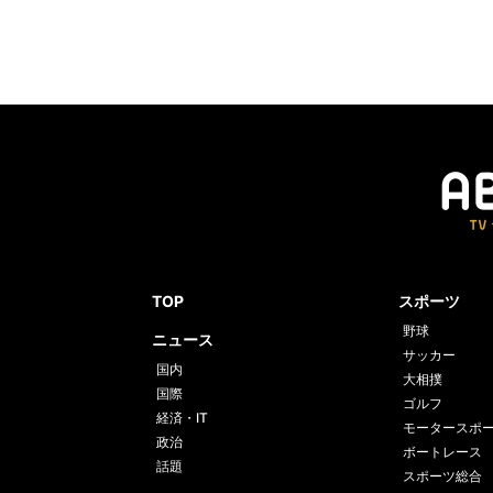
TOP
スポーツ
野球
ニュース
サッカー
国内
大相撲
国際
ゴルフ
経済・IT
モータースポ
政治
ボートレース
話題
スポーツ総合