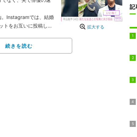
けでなく、夫で俳優の速
記
Instagramでは、結婚
ットをお互いに投稿して
拡大する
！」とつづった写真やシ
には速水が「いいね！」
続きを読む
婦のやり取りを度々披露