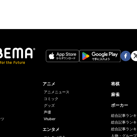
Face
Twi
book
er
アニメ
将棋
アニメニュース
麻雀
コミック
ポーカー
グッズ
声優
総合記事ランキ
ーツ
Vtuber
総合記事ランキ
エンタメ
総合記事ランキ
人物・グループ