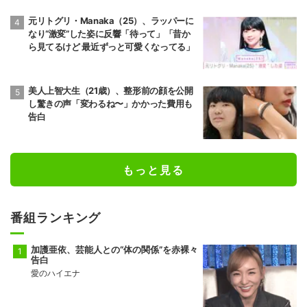
元リトグリ・Manaka（25）、ラッパーに
なり“激変”した姿に反響「待って」「昔か
ら見てるけど 最近ずっと可愛くなってる」
美人上智大生（21歳）、整形前の顔を公開
し驚きの声「変わるね〜」かかった費用も
告白
もっと見る
番組ランキング
加護亜依、芸能人との“体の関係”を赤裸々
告白
愛のハイエナ