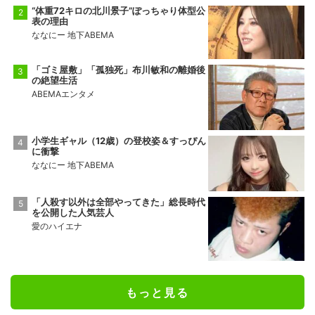
“体重72キロの北川景子”ぽっちゃり体型公
表の理由
ななにー 地下ABEMA
「ゴミ屋敷」「孤独死」布川敏和の離婚後
の絶望生活
ABEMAエンタメ
小学生ギャル（12歳）の登校姿＆すっぴん
に衝撃
ななにー 地下ABEMA
「人殺す以外は全部やってきた」総長時代
を公開した人気芸人
愛のハイエナ
もっと見る