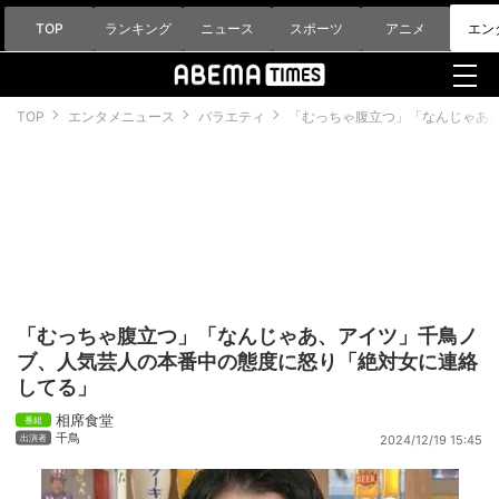
TOP
ランキング
ニュース
スポーツ
アニメ
エン
TOP
エンタメニュース
バラエティ
「むっちゃ腹立つ」「なんじゃあ
「むっちゃ腹立つ」「なんじゃあ、アイツ」千鳥ノ
ブ、人気芸人の本番中の態度に怒り「絶対女に連絡
してる」
相席食堂
千鳥
2024/12/19 15:45