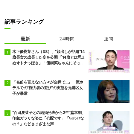
記事ランキング
最新
24時間
週間
木下優樹菜さん（38）、“顔出しが話題”14
歳長女の成長した姿を公開 「14歳とは思え
ぬオトナっぽさ」「優樹菜ちゃんにそっく
りすぎる」など反響
「名前を言えない方々が全裸で…」一流ホ
テルでの"権力者の遊び"の実態を元港区女
子が暴露
“百田夏菜子との結婚発表から2年”堂本剛、
印象ガラリな姿に「心配です」「匂わせな
の？」などさまざまな声