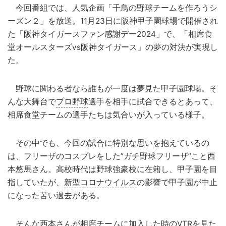
今回番組では、人気企画「千鳥の野球チームを作ろうシ
ーズン２」を放送。11月23日に阪神甲子園球場で開催され
た「阪神タイガースファン感謝デー2024」で、「相席食
堂オールスターズvs阪神タイガース」の夢の対決が実現し
た。
野球に関わる者なら誰もが一度は夢見た甲子園球場。そ
んな大舞台で
プロ野球
選手を相手に試合できるとあって、
相席食堂チームの選手たちは気合いが入っている様子。
その中でも、今回の試合に特別な思いを抱えているの
は、フリーザのコスプレをした”ガチ野球フリーザ”こと西
本悠馬さん。高校時代は野球強豪校に在籍し、甲子園を目
指していたが、
新型コロナウイルス
の影響で甲子園が中止
になった苦い過去がある。
そんな西本さんが相席チームに加入した時のVTRを見た