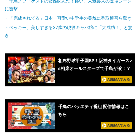
千鳥ノブ「ゲストの女性睨んだ！怖い」人気芸人の登場シーン
に衝撃
「完成されてる」日本一可愛い中学生の美貌に香取慎吾ら驚き
ベッキー、美しすぎる37歳の現役キャバ嬢に「大成功！」と驚
き
相席野球甲子園SP！阪神タイガースv
s相席オールスターズで千鳥が涙！？
ABEMAでみる
千鳥のバラエティ番組 配信情報はこ
ちら
ABEMAでみる