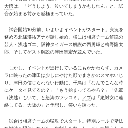
大悟
は、「どうしよう、泣いてしまうかもしれん」と、試
合が始まる前から感極まっていた。
試合開始10分前、いよいよイベントがスタート。実況を
務める北條瑛祐アナが話し始め、横には相席チーム解説の
芸人・浅越ゴエ、阪神タイガース解説の西勇輝と梅野隆太
郎、そしてゲスト解説の津田篤宏が並んでいた。
しかし、イベントが進行しているにもかかわらず、カメ
ラに映ったの津田は少しにやけた顔でまさかのスマホいじ
り。津田の信じられない行動に、千鳥は「なんでこんな時
にケータイ見てるの？」「もう始まってるやろ？」「先輩
（浅越）もいて」と怒涛のツッコミ。
ノブ
は「絶対女に連
絡してる。大阪の」と予想し、笑いを誘った。
試合は相席チームの猛攻でスタート。特別ルールで卑怯